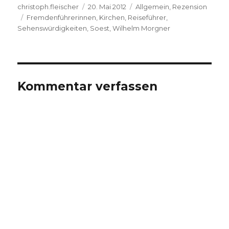
Autor
Veröffentlicht
Kategorien
christoph.fleischer
20. Mai 2012
Allgemein
,
Rezension
Schlagwörter
am
Fremdenführerinnen
,
Kirchen
,
Reiseführer
,
Sehenswürdigkeiten
,
Soest
,
Wilhelm Morgner
Kommentar verfassen