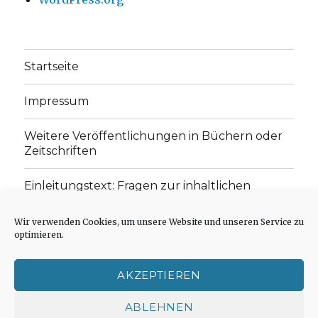
Startseite
Impressum
Weitere Veröffentlichungen in Büchern oder
Zeitschriften
Einleitungstext: Fragen zur inhaltlichen
Position der Homepage und zum Begriff des
„schwachen Glaubens“
Wir verwenden Cookies, um unsere Website und unseren Service zu
optimieren.
Einladung zur Mitarbeit: Rezensionen,
Aufsätze, Gedichte und Predigten
AKZEPTIEREN
Cookie-Richtlinie (EU)
ABLEHNEN