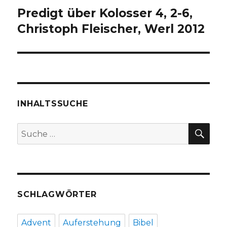
Predigt über Kolosser 4, 2-6,
Nächster
Beitrag:
Christoph Fleischer, Werl 2012
INHALTSSUCHE
SU
Suche
nach:
SCHLAGWÖRTER
Advent
Auferstehung
Bibel