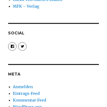
MFK – Verlag
SOCIAL
Profil
Profil
von
von
christoph.fleischer1
ChristophFl
auf
auf
Facebook
Twitter
anzeigen
anzeigen
META
Anmelden
Eintrags-Feed
Kommentar-Feed
WordPress.org