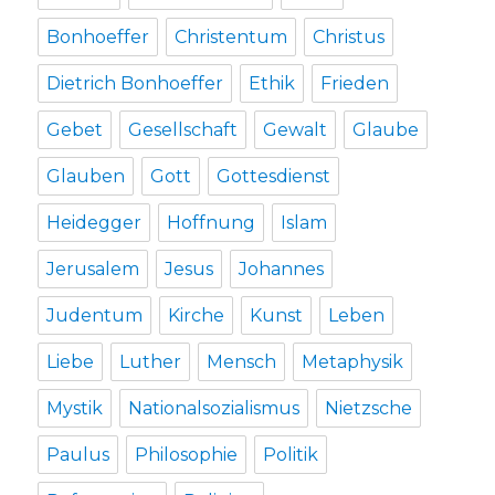
Bonhoeffer
Christentum
Christus
Dietrich Bonhoeffer
Ethik
Frieden
Gebet
Gesellschaft
Gewalt
Glaube
Glauben
Gott
Gottesdienst
Heidegger
Hoffnung
Islam
Jerusalem
Jesus
Johannes
Judentum
Kirche
Kunst
Leben
Liebe
Luther
Mensch
Metaphysik
Mystik
Nationalsozialismus
Nietzsche
Paulus
Philosophie
Politik