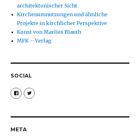
architektonischer Sicht
Kirchenumnutzungen und ähnliche
Projekte in kirchlicher Perspektive
Kunst von Marlies Blauth
MFK – Verlag
SOCIAL
Profil
Profil
von
von
christoph.fleischer1
ChristophFl
auf
auf
Facebook
Twitter
anzeigen
anzeigen
META