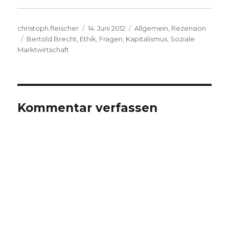
Autor
Veröffentlicht
Kategorien
christoph.fleischer
14. Juni 2012
Allgemein
,
Rezension
Schlagwörter
am
Bertold Brecht
,
Ethik
,
Fragen
,
Kapitalismus
,
Soziale
Marktwirtschaft
Kommentar verfassen