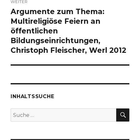
WEITER
Argumente zum Thema:
Nächster
Beitrag:
Multireligiöse Feiern an
öffentlichen
Bildungseinrichtungen,
Christoph Fleischer, Werl 2012
INHALTSSUCHE
SU
Suche
nach: