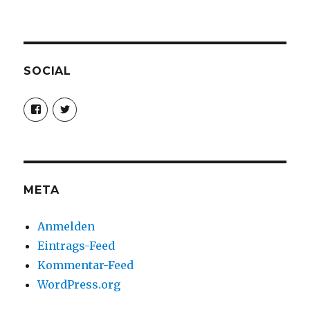
SOCIAL
Profil
Profil
von
von
christoph.fleischer1
ChristophFl
auf
auf
Facebook
Twitter
anzeigen
anzeigen
META
Anmelden
Eintrags-Feed
Kommentar-Feed
WordPress.org