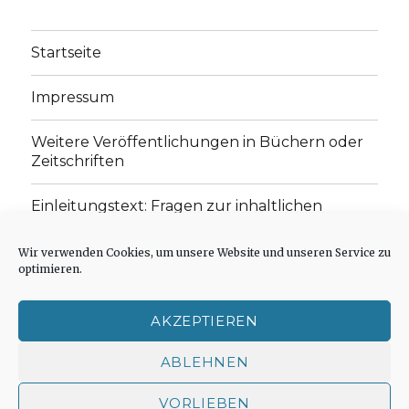
Startseite
Impressum
Weitere Veröffentlichungen in Büchern oder
Zeitschriften
Einleitungstext: Fragen zur inhaltlichen
Position der Homepage und zum Begriff des
„schwachen Glaubens“
Wir verwenden Cookies, um unsere Website und unseren Service zu
optimieren.
Einladung zur Mitarbeit: Rezensionen,
Aufsätze, Gedichte und Predigten
AKZEPTIEREN
Cookie-Richtlinie (EU)
ABLEHNEN
VORLIEBEN