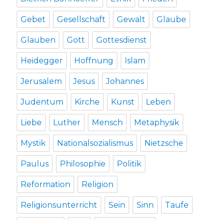
Gebet
Gesellschaft
Gewalt
Glaube
Glauben
Gott
Gottesdienst
Heidegger
Hoffnung
Islam
Jerusalem
Jesus
Johannes
Judentum
Kirche
Kunst
Leben
Liebe
Luther
Mensch
Metaphysik
Mystik
Nationalsozialismus
Nietzsche
Paulus
Philosophie
Politik
Reformation
Religion
Religionsunterricht
Sein
Sinn
Taufe