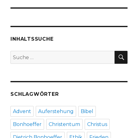
INHALTSSUCHE
SU
Suche
nach:
SCHLAGWÖRTER
Advent
Auferstehung
Bibel
Bonhoeffer
Christentum
Christus
Dietrich Bonhoeffer
Ethik
Frieden