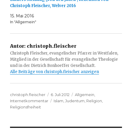
Christoph Fleischer, Welver 2016
15. Mai 2016
In "Allgemein"
Autor:
christoph.fleischer
Christoph Fleischer, evangelischer Pfarrer in Westfalen,
Mitglied in der Gesellschaft für evangelische Theologie
und in der Dietrich Bonhoeffer Gesellschaft.
Alle Beiträge von christoph.fleischer anzeigen
Autor
Veröffentlicht
Kategorien
christoph.fleischer
6. Juli 2012
Allgemein
,
am
Schlagwörter
Internetkommentar
Islam
,
Judentum
,
Religion
,
Religionsfreiheit