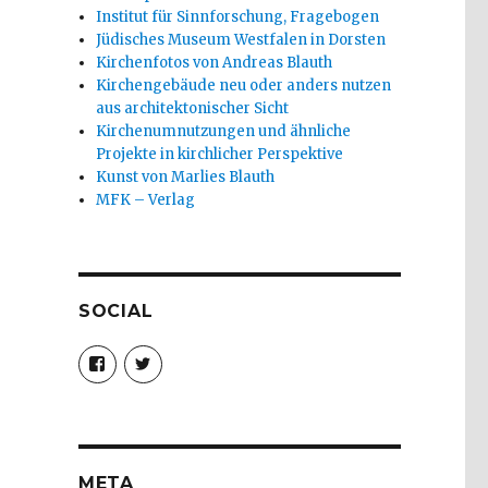
Institut für Sinnforschung, Fragebogen
Jüdisches Museum Westfalen in Dorsten
Kirchenfotos von Andreas Blauth
Kirchengebäude neu oder anders nutzen
aus architektonischer Sicht
Kirchenumnutzungen und ähnliche
Projekte in kirchlicher Perspektive
Kunst von Marlies Blauth
MFK – Verlag
SOCIAL
Profil
Profil
von
von
christoph.fleischer1
ChristophFl
auf
auf
Facebook
Twitter
anzeigen
anzeigen
META