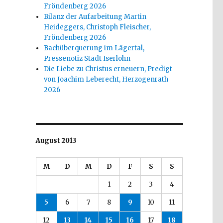
Fröndenberg 2026
Bilanz der Aufarbeitung Martin
Heideggers, Christoph Fleischer,
Fröndenberg 2026
Bachüberquerung im Lägertal,
Pressenotiz Stadt Iserlohn
Die Liebe zu Christus erneuern, Predigt
von Joachim Leberecht, Herzogenrath
2026
August 2013
M
D
M
D
F
S
S
1
2
3
4
5
6
7
8
9
10
11
12
13
14
15
16
17
18