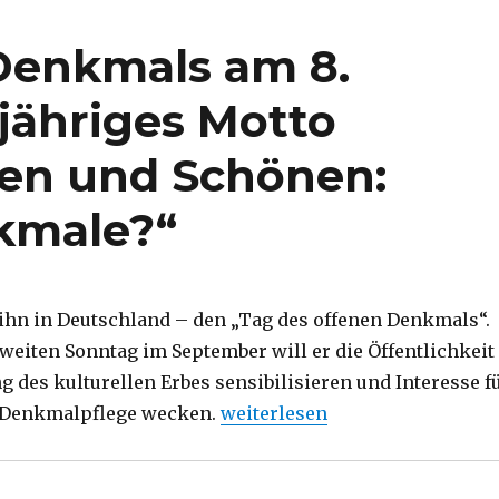
Denkmals am 8.
jähriges Motto
ten und Schönen:
kmale?“
s ihn in Deutschland – den „Tag des offenen Denkmals“.
zweiten Sonntag im September will er die Öffentlichkeit
g des kulturellen Erbes sensibilisieren und Interesse f
„Tag des offenen Denkmals am
r Denkmalpflege wecken.
weiterlesen