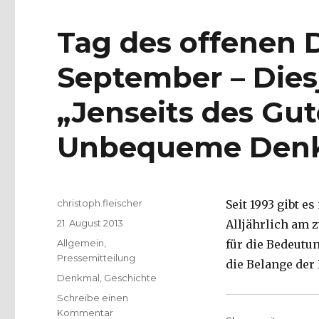
Tag des offenen 
September – Dies
„Jenseits des Gu
Unbequeme Den
Autor
christoph.fleischer
Seit 1993 gibt e
Veröffentlicht
21. August 2013
Alljährlich am 
am
Kategorien
Allgemein
,
für die Bedeutun
Pressemitteilung
die Belange de
Schlagwörter
Denkmal
,
Geschichte
Schreibe einen
zu
Kommentar