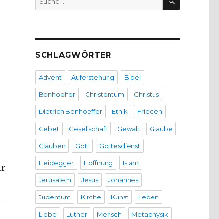
nach:
SCHLAGWÖRTER
Advent
Auferstehung
Bibel
Bonhoeffer
Christentum
Christus
Dietrich Bonhoeffer
Ethik
Frieden
Gebet
Gesellschaft
Gewalt
Glaube
Glauben
Gott
Gottesdienst
Heidegger
Hoffnung
Islam
ür
 8. September – Diesjähriges Motto „Jenseits des Gut
Jerusalem
Jesus
Johannes
Judentum
Kirche
Kunst
Leben
Liebe
Luther
Mensch
Metaphysik