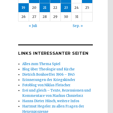
19
20
21
22
23
24
25
26
27
28
29
30
31
« Juli
Sep. »
LINKS INTERESSANTER SEITEN
Alles zum Thema Spiel
Blog über Theologie und Kirche
Dietrich Bonhoeffer 1906 – 1945
Erinnerungen der Kriegskinder
Fotoblog von Niklas Fleischer
frei und gleich – Texte, Rezensionen und
Kommentare von Markus Chmielorz
Hanns Dieter Hüsch, weitere Infos
Hartmut Hegeler zu allen Fragen der
Hexenprozesse