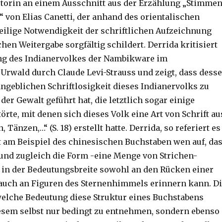
Autorin an einem Ausschnitt aus der Erzählung „Stimme
 von Elias Canetti, der anhand des orientalischen
eilige Notwendigkeit der schriftlichen Aufzeichnung
en Weitergabe sorgfältig schildert. Derrida kritisiert
ng des Indianervolkes der Nambikware im
 Urwald durch Claude Levi-Strauss und zeigt, dass dess
ngeblichen Schriftlosigkeit dieses Indianervolks zu
er Gewalt geführt hat, die letztlich sogar einige
örte, mit denen sich dieses Volk eine Art von Schrift au
, Tänzen,…“ (S. 18) erstellt hatte. Derrida, so referiert es
gt am Beispiel des chinesischen Buchstaben wen auf, da
 und zugleich die Form -eine Menge von Strichen-
o in der Bedeutungsbreite sowohl an den Rücken einer
 auch an Figuren des Sternenhimmels erinnern kann. D
elche Bedeutung diese Struktur eines Buchstabens
esem selbst nur bedingt zu entnehmen, sondern ebenso