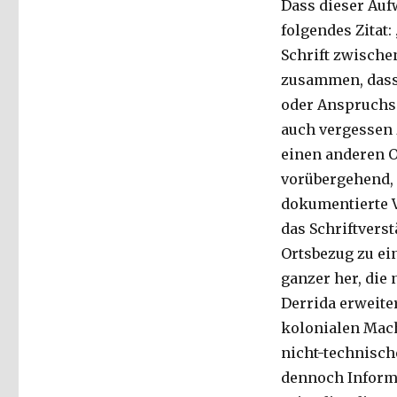
Dass dieser Auf
folgendes Zitat
Schrift zwische
zusammen, dass
oder Anspruchs 
auch vergessen 
einen anderen Or
vorübergehend, s
dokumentierte V
das Schriftverst
Ortsbezug zu ei
ganzer her, die
Derrida erweite
kolonialen Mach
nicht-technisch
dennoch Informa