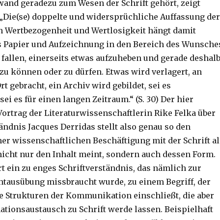
wand geradezu zum Wesen der Schrift gehört, zeigt
: „Die(se) doppelte und widersprüchliche Auffassung der
n Wertbezogenheit und Wertlosigkeit hängt damit
 Papier und Aufzeichnung in den Bereich des Wunsche
fallen, einerseits etwas aufzuheben und gerade deshal
zu können oder zu dürfen. Etwas wird verlagert, an
t gebracht, ein Archiv wird gebildet, sei es
ei es für einen langen Zeitraum.“ (S. 30) Der hier
ortrag der Literaturwissenschaftlerin Rike Felka über
ändnis Jacques Derridas stellt also genau so den
ner wissenschaftlichen Beschäftigung mit der Schrift al
 nicht nur den Inhalt meint, sondern auch dessen Form.
rt ein zu enges Schriftverständnis, das nämlich zur
tausübung missbraucht wurde, zu einem Begriff, der
e Strukturen der Kommunikation einschließt, die aber
tionsaustausch zu Schrift werde lassen. Beispielhaft