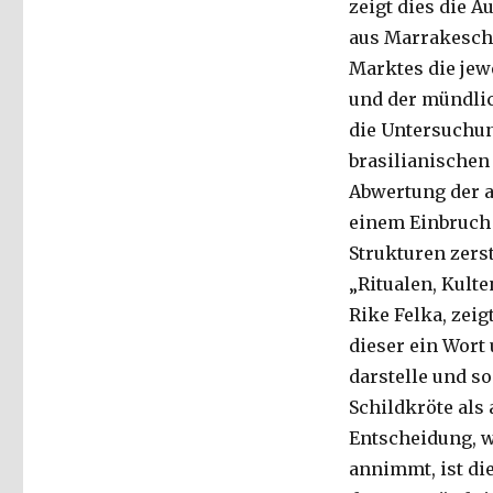
zeigt dies die 
aus Marrakesch“
Marktes die jew
und der mündlich
die Untersuchu
brasilianischen
Abwertung der a
einem Einbruch d
Strukturen zerst
„Ritualen, Kulten
Rike Felka, zei
dieser ein Wort
darstelle und s
Schildkröte als
Entscheidung, w
annimmt, ist di