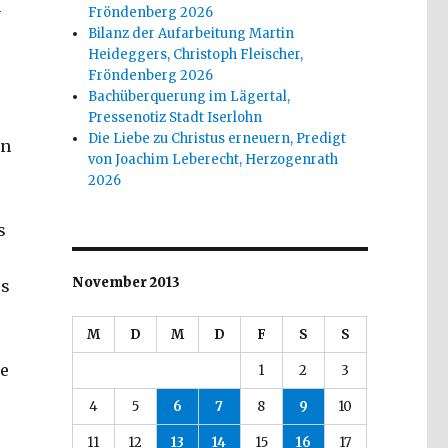
n
Fröndenberg 2026
Bilanz der Aufarbeitung Martin
Heideggers, Christoph Fleischer,
Fröndenberg 2026
Bachüberquerung im Lägertal,
Pressenotiz Stadt Iserlohn
Die Liebe zu Christus erneuern, Predigt
en
von Joachim Leberecht, Herzogenrath
2026
s
November 2013
ss
M
D
M
D
F
S
S
ie
1
2
3
4
5
6
7
8
9
10
11
12
13
14
15
16
17