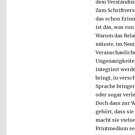
dem Verständnis
Zum Schriftvers
das schon Erinne
ist das, was von 
Warum das Relat
müsste, im Neut
Veranschaulichu
Ungenauigkeiten
integriert werde
bringt, in versc
Sprache bringen
oder sogar verl
Doch dass zur W
gehört, dass si
macht sie vielse
Printmedium sei