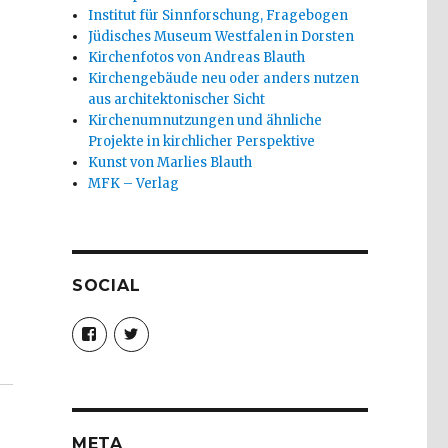
Institut für Sinnforschung, Fragebogen
Jüdisches Museum Westfalen in Dorsten
Kirchenfotos von Andreas Blauth
Kirchengebäude neu oder anders nutzen
aus architektonischer Sicht
Kirchenumnutzungen und ähnliche
Projekte in kirchlicher Perspektive
Kunst von Marlies Blauth
MFK – Verlag
SOCIAL
Profil
Profil
von
von
christoph.fleischer1
ChristophFl
auf
auf
Facebook
Twitter
anzeigen
anzeigen
META