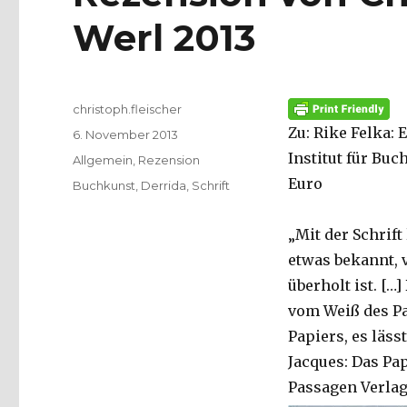
Werl 2013
Autor
christoph.fleischer
Zu: Rike Felka: 
Veröffentlicht
6. November 2013
am
Institut für Buc
Kategorien
Allgemein
,
Rezension
Euro
Schlagwörter
Buchkunst
,
Derrida
,
Schrift
„Mit der Schrif
etwas bekannt, 
überholt ist. […]
vom Weiß des Pa
Papiers, es läs
Jacques: Das Pa
Passagen Verlag 