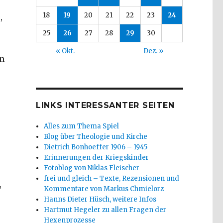
18
19
20
21
22
23
24
,
25
26
27
28
29
30
« Okt.
Dez. »
in
LINKS INTERESSANTER SEITEN
Alles zum Thema Spiel
Blog über Theologie und Kirche
Dietrich Bonhoeffer 1906 – 1945
Erinnerungen der Kriegskinder
Fotoblog von Niklas Fleischer
frei und gleich – Texte, Rezensionen und
,
Kommentare von Markus Chmielorz
Hanns Dieter Hüsch, weitere Infos
Hartmut Hegeler zu allen Fragen der
Hexenprozesse