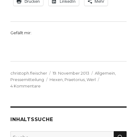
Drucken
LinkedIn
Mehr
Gefällt mir:
Autor
Veröffentlicht
Kategorien
christoph.fleischer
19. November 2013
Allgemein
,
Schlagwörter
am
Pressemitteilung
Hexen
,
Praetorius
,
Werl
zu
4 Kommentare
Hexenverfolgung
und
Hexenprozesse
in
Werl.
INHALTSSUCHE
Notizen
zu
SU
Suche