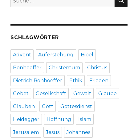
einem
nach:
Vortrag
von
Hartmut
Hegeler
in
SCHLAGWÖRTER
Werl,
Christoph
Fleischer,
Advent
Auferstehung
Bibel
Werl
2013
Bonhoeffer
Christentum
Christus
Dietrich Bonhoeffer
Ethik
Frieden
Gebet
Gesellschaft
Gewalt
Glaube
Glauben
Gott
Gottesdienst
Heidegger
Hoffnung
Islam
Jerusalem
Jesus
Johannes