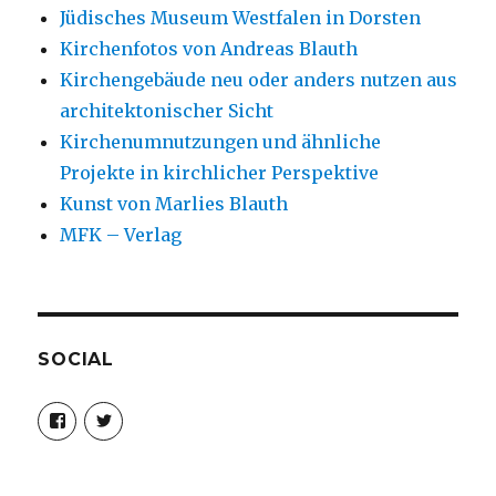
Jüdisches Museum Westfalen in Dorsten
Kirchenfotos von Andreas Blauth
Kirchengebäude neu oder anders nutzen aus
architektonischer Sicht
Kirchenumnutzungen und ähnliche
Projekte in kirchlicher Perspektive
Kunst von Marlies Blauth
MFK – Verlag
SOCIAL
Profil
Profil
von
von
christoph.fleischer1
ChristophFl
auf
auf
Facebook
Twitter