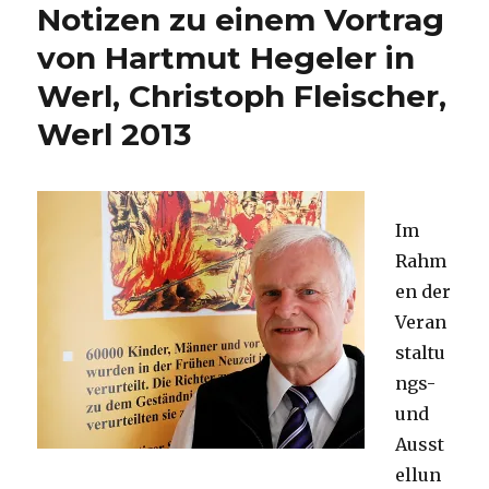
Notizen zu einem Vortrag
von Hartmut Hegeler in
Werl, Christoph Fleischer,
Werl 2013
Im
Rahm
en der
Veran
staltu
ngs-
und
Ausst
ellun