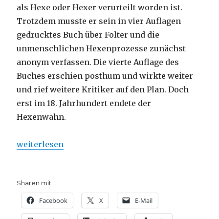
als Hexe oder Hexer verurteilt worden ist.
Trotzdem musste er sein in vier Auflagen
gedrucktes Buch über Folter und die
unmenschlichen Hexenprozesse zunächst
anonym verfassen. Die vierte Auflage des
Buches erschien posthum und wirkte weiter
und rief weitere Kritiker auf den Plan. Doch
erst im 18. Jahrhundert endete der
Hexenwahn.
„Hexenverfolgung und Hexenprozesse in Werl. Noti
weiterlesen
Sharen mit:
Facebook
X
E-Mail