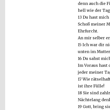
denn auch die Fi
hell wie der Tag
13 Du hast mich
Schoß meiner Mut
Ehrfurcht.
An mir selber e
15 Ich war dir n
unten im Mutter
16 Du sahst mich
Im Voraus hast 
jeder meiner Ta
17 Wie rätselha
ist ihre Fülle!
18 Sie sind zahl
Nächtelang denk
19 Gott, bring s