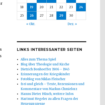
ur
18
19
20
21
22
23
24
25
26
27
28
29
30
« Okt.
Dez. »
s
LINKS INTERESSANTER SEITEN
s
Alles zum Thema Spiel
Blog über Theologie und Kirche
Dietrich Bonhoeffer 1906 – 1945
Erinnerungen der Kriegskinder
Fotoblog von Niklas Fleischer
frei und gleich – Texte, Rezensionen und
Kommentare von Markus Chmielorz
Hanns Dieter Hüsch, weitere Infos
Hartmut Hegeler zu allen Fragen der
Hexenprozesse