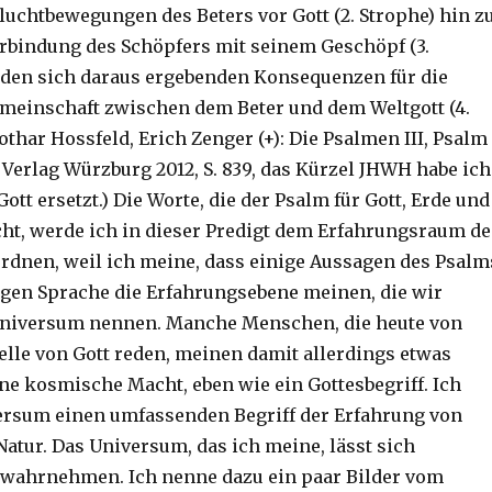
Fluchtbewegungen des Beters vor Gott (2. Strophe) hin z
rbindung des Schöpfers mit seinem Geschöpf (3.
 den sich daraus ergebenden Konsequenzen für die
einschaft zwischen dem Beter und dem Weltgott (4.
Lothar Hossfeld, Erich Zenger (+): Die Psalmen III, Psalm
r Verlag Würzburg 2012, S. 839, das Kürzel JHWH habe ich
ott ersetzt.) Die Worte, die der Psalm für Gott, Erde und
t, werde ich in dieser Predigt dem Erfahrungsraum de
dnen, weil ich meine, dass einige Aussagen des Psalm
igen Sprache die Erfahrungsebene meinen, die wir
Universum nennen. Manche Menschen, die heute von
lle von Gott reden, meinen damit allerdings etwas
ine kosmische Macht, eben wie ein Gottesbegriff. Ich
ersum einen umfassenden Begriff der Erfahrung von
atur. Das Universum, das ich meine, lässt sich
 wahrnehmen. Ich nenne dazu ein paar Bilder vom