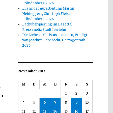
Fröndenberg 2026
Bilanz der Aufarbeitung Martin
Heideggers, Christoph Fleischer,
Fröndenberg 2026
Bachüberquerung im Lägertal,
Pressenotiz Stadt Iserlohn
Die Liebe zu Christus erneuern, Predigt
von Joachim Leberecht, Herzogenrath
2026
November 2013
M
D
M
D
F
S
S
r
1
2
3
on
4
5
6
7
8
9
10
11
12
13
14
15
16
17