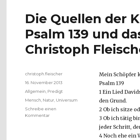
Die Quellen der K
Psalm 139 und da
Christoph Fleisch
Autor
christoph.fleischer
Mein Schöpfer 
Veröffentlicht
16. November 2013
Psalm 139
am
Kategorien
Allgemein
,
Predigt
1 Ein Lied Davi
Schlagwörter
Mensch
,
Natur
,
Universum
den Grund.
Schreibe einen
2 Ob ich sitze o
zu
Kommentar
3 Ob ich tätig b
Die
jeder Schritt, d
Quellen
der
4 Noch ehe ein 