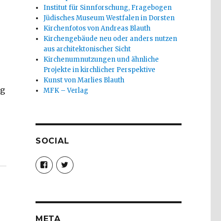
Institut für Sinnforschung, Fragebogen
Jüdisches Museum Westfalen in Dorsten
Kirchenfotos von Andreas Blauth
Kirchengebäude neu oder anders nutzen
aus architektonischer Sicht
Kirchenumnutzungen und ähnliche
Projekte in kirchlicher Perspektive
Kunst von Marlies Blauth
ng
MFK – Verlag
SOCIAL
istoph Fleischer, Werl 2013“
Profil
Profil
von
von
christoph.fleischer1
ChristophFl
auf
auf
Facebook
Twitter
anzeigen
anzeigen
META