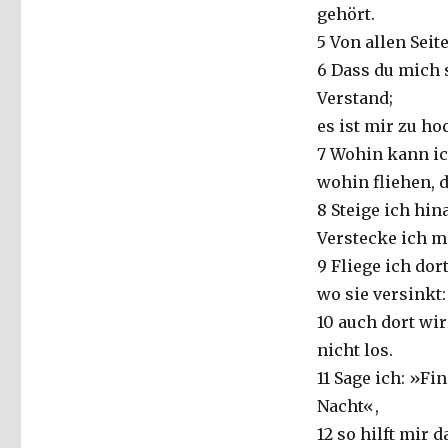
Kraft,
gehört.
Andacht
5 Von allen Seit
drei,
Psalm
6 Dass du mich 
139
Verstand;
und
es ist mir zu ho
das
Universum,
7 Wohin kann ic
Christoph
wohin fliehen, 
Fleischer,
8 Steige ich hin
Werl
2013
Verstecke ich mi
9 Fliege ich do
wo sie versinkt:
10 auch dort wi
nicht los.
11 Sage ich: »F
Nacht«,
12 so hilft mir d