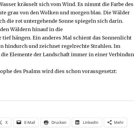
asser kräuselt sich vom Wind. Es nimmt die Farbe des
te grau von den Wolken und morgen blau. Die Wälder
uch die rot untergehende Sonne spiegeln sich darin.
 den Wäldern hinauf in die
r tief hängen. Ein anderes Mal schient das Sonnenlicht
n hindurch und zeichnet regelrechte Strahlen. Im
die Elemente der Landschaft immer in einer Verbindu
trophe des Psalms wird dies schon vorausgesetzt:
 Kraft, Andacht drei, Psalm 139 und das Universum, Chr
X
E-Mail
Drucken
LinkedIn
Mehr