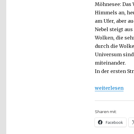
Möhnesee: Das W
Himmels an, heu
am Ufer, aber a
Nebel steigt aus
Wolken, die seh
durch die Wolke
Universum sind 
miteinander.
In der ersten S
„Die Quellen der
weiterlesen
Sharen mit:
Facebook