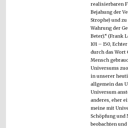
realisierbaren 
Bejahung der Ve
Strophe) und zu
Wahrung der Gem
Beter).“ (Frank 
101 – 150, Echte
durch das Wort G
Mensch gebrauch
Universums zuor
in unserer heut
allgemein das 
Universum anste
anderes, eher e
meine mit Univ
Schöpfung und N
beobachten und