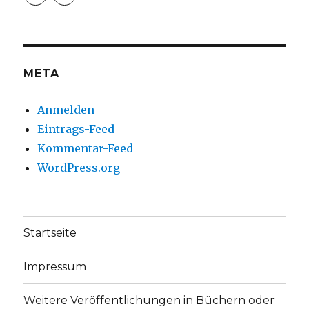
christoph.fleischer1
ChristophFl
auf
auf
Facebook
Twitter
anzeigen
anzeigen
META
Anmelden
Eintrags-Feed
Kommentar-Feed
WordPress.org
Startseite
Impressum
Weitere Veröffentlichungen in Büchern oder