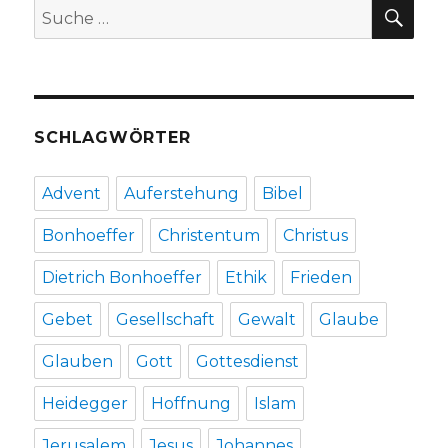
SU
Suche
nach:
SCHLAGWÖRTER
Advent
Auferstehung
Bibel
Bonhoeffer
Christentum
Christus
Dietrich Bonhoeffer
Ethik
Frieden
Gebet
Gesellschaft
Gewalt
Glaube
Glauben
Gott
Gottesdienst
Heidegger
Hoffnung
Islam
Jerusalem
Jesus
Johannes