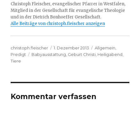
Christoph Fleischer, evangelischer Pfarrer in Westfalen,
Mitglied in der Gesellschaft für evangelische Theologie
und in der Dietrich Bonhoeffer Gesellschaft.
Alle Beiträge von christoph.fleischer anzeigen
Autor
Veröffentlicht
Kategorien
christoph.fleischer
1. Dezember 2013
Allgemein
,
Schlagwörter
am
Predigt
Babyausstattung
,
Geburt Christi
,
Heiligabend
,
Tiere
Kommentar verfassen