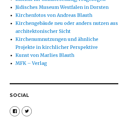
Jüdisches Museum Westfalen in Dorsten
Kirchenfotos von Andreas Blauth
Kirchengebäude neu oder anders nutzen aus
architektonischer Sicht
Kirchenumnutzungen und ähnliche
Projekte in kirchlicher Perspektive
Kunst von Marlies Blauth
MFK – Verlag
SOCIAL
Profil
Profil
von
von
christoph.fleischer1
ChristophFl
auf
auf
Facebook
Twitter