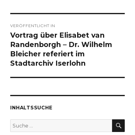
Beitragsnavigation
VERÖFFENTLICHT IN
Vortrag über Elisabet van
Randenborgh – Dr. Wilhelm
Bleicher referiert im
Stadtarchiv Iserlohn
INHALTSSUCHE
SU
Suche
nach: