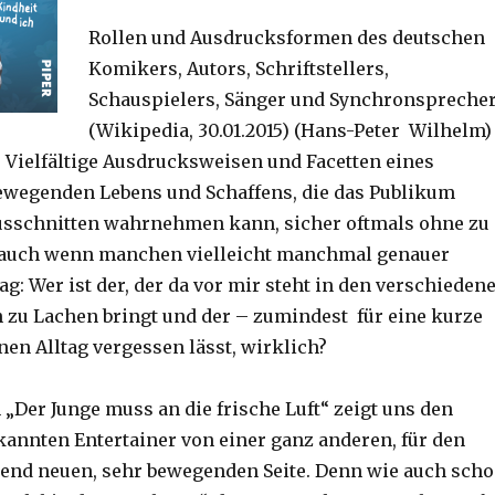
Rollen und Ausdrucksformen des deutschen
Komikers, Autors, Schriftstellers,
Schauspielers, Sänger und Synchronspreche
(Wikipedia, 30.01.2015) (Hans-Peter Wilhelm)
 Vielfältige Ausdrucksweisen und Facetten eines
ewegenden Lebens und Schaffens, die das Publikum
usschnitten wahrnehmen kann, sicher oftmals ohne zu
, auch wenn manchen vielleicht manchmal genauer
g: Wer ist der, der da vor mir steht in den verschieden
h zu Lachen bringt und der – zumindest für eine kurze
nen Alltag vergessen lässt, wirklich?
 „Der Junge muss an die frische Luft“ zeigt uns den
kannten Entertainer von einer ganz anderen, für den
end neuen, sehr bewegenden Seite. Denn wie auch sch