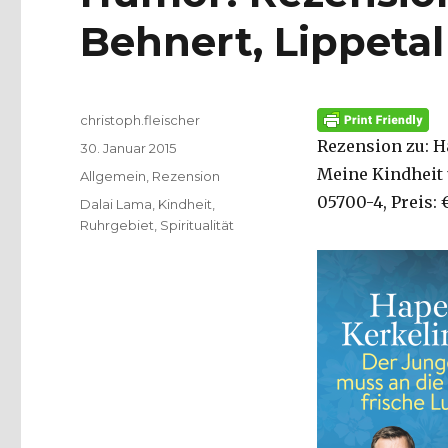
Behnert, Lippetal
Autor
christoph.fleischer
Rezension zu: H
Veröffentlicht
30. Januar 2015
am
Meine Kindheit 
Kategorien
Allgemein
,
Rezension
05700-4, Preis: €
Schlagwörter
Dalai Lama
,
Kindheit
,
Ruhrgebiet
,
Spiritualität