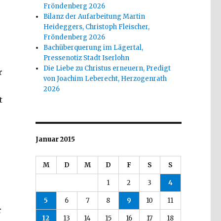
Fröndenberg 2026
Bilanz der Aufarbeitung Martin
Heideggers, Christoph Fleischer,
Fröndenberg 2026
Bachüberquerung im Lägertal,
Pressenotiz Stadt Iserlohn
Die Liebe zu Christus erneuern, Predigt
r
von Joachim Leberecht, Herzogenrath
2026
t
Januar 2015
M
D
M
D
F
S
S
1
2
3
4
5
6
7
8
9
10
11
r
12
13
14
15
16
17
18