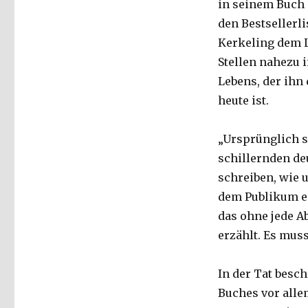
in seinem Buch 
den Bestsellerl
Kerkeling dem L
Stellen nahezu 
Lebens, der ihn
heute ist.
„Ursprünglich s
schillernden de
schreiben, wie
dem Publikum ei
das ohne jede A
erzählt. Es musst
In der Tat besch
Buches vor alle