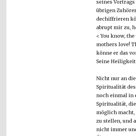
seines Vortrags
übrigen Zuhörer
dechiffrieren k
abrupt mir zu, h
< You know, the 
mothers love! Th
könne er das vo
Seine Heiligkeit
Nicht nur an die
Spiritualität de
noch einmal in e
Spiritualität, d
möglich macht, 
zu stellen, und 
nicht immer un