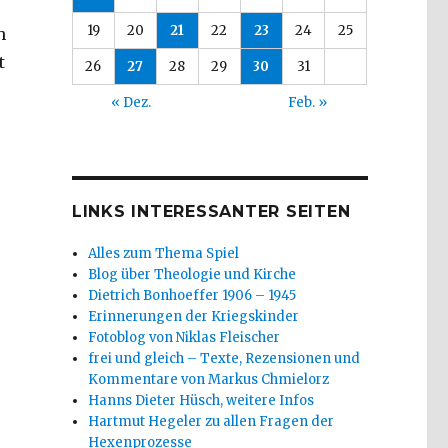
r
19
20
21
22
23
24
25
h
t
26
27
28
29
30
31
« Dez.
Feb. »
LINKS INTERESSANTER SEITEN
Alles zum Thema Spiel
Blog über Theologie und Kirche
Dietrich Bonhoeffer 1906 – 1945
Erinnerungen der Kriegskinder
Fotoblog von Niklas Fleischer
frei und gleich – Texte, Rezensionen und
Kommentare von Markus Chmielorz
Hanns Dieter Hüsch, weitere Infos
Hartmut Hegeler zu allen Fragen der
Hexenprozesse