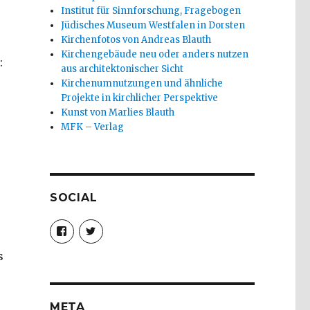
Institut für Sinnforschung, Fragebogen
Jüdisches Museum Westfalen in Dorsten
Kirchenfotos von Andreas Blauth
Kirchengebäude neu oder anders nutzen
:
aus architektonischer Sicht
Kirchenumnutzungen und ähnliche
Projekte in kirchlicher Perspektive
Kunst von Marlies Blauth
MFK – Verlag
SOCIAL
Profil
Profil
von
von
christoph.fleischer1
ChristophFl
s
auf
auf
Facebook
Twitter
anzeigen
anzeigen
META