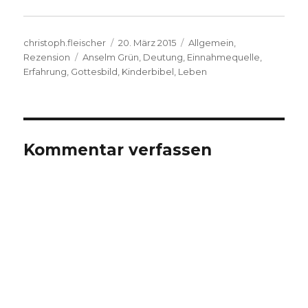
Autor
Veröffentlicht
Kategorien
christoph.fleischer
20. März 2015
Allgemein
,
Schlagwörter
am
Rezension
Anselm Grün
,
Deutung
,
Einnahmequelle
,
Erfahrung
,
Gottesbild
,
Kinderbibel
,
Leben
Kommentar verfassen