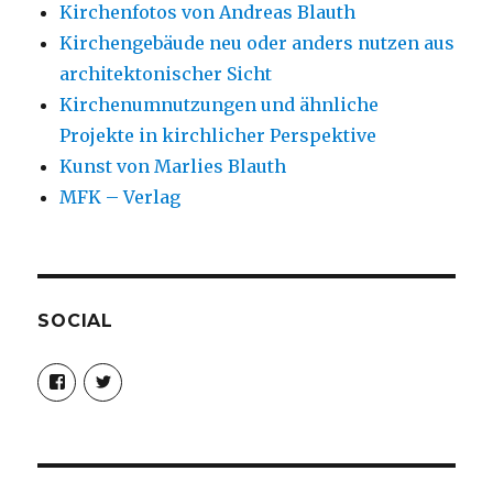
Kirchenfotos von Andreas Blauth
Kirchengebäude neu oder anders nutzen aus
architektonischer Sicht
Kirchenumnutzungen und ähnliche
Projekte in kirchlicher Perspektive
Kunst von Marlies Blauth
MFK – Verlag
SOCIAL
Profil
Profil
von
von
christoph.fleischer1
ChristophFl
auf
auf
Facebook
Twitter
anzeigen
anzeigen