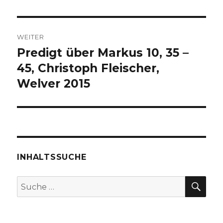
WEITER
Predigt über Markus 10, 35 –
Nächster
Beitrag:
45, Christoph Fleischer,
Welver 2015
INHALTSSUCHE
SU
Suche
nach: