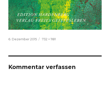
Veröffentlicht
Volle
6. Dezember 2015
732 × 1181
am
Größe
Kommentar verfassen