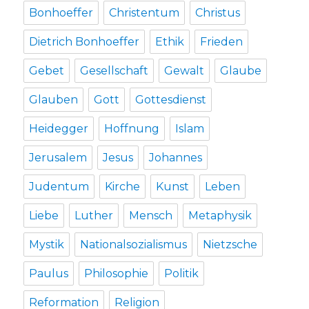
Bonhoeffer
Christentum
Christus
Dietrich Bonhoeffer
Ethik
Frieden
Gebet
Gesellschaft
Gewalt
Glaube
Glauben
Gott
Gottesdienst
Heidegger
Hoffnung
Islam
Jerusalem
Jesus
Johannes
Judentum
Kirche
Kunst
Leben
Liebe
Luther
Mensch
Metaphysik
Mystik
Nationalsozialismus
Nietzsche
Paulus
Philosophie
Politik
Reformation
Religion