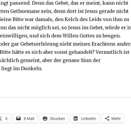
ingt passend. Denn das Gebet, das er meint, kann nicht
rten Gethsemane sein, denn dort ist Jesus gerade nicht
Seine Bitte war damals, den Kelch des Leids von ihm zu
n das nicht möglich sei, so Jesus im Gebet, würde er i
 einwilligen, und sich dem Willen Gottes zu beugen.
oder gar Gebetserhörung sieht meines Erachtens ander
itte hätte es sich aber sonst gehandelt? Vermutlich ist
ächlich gemeint, aber der genaue Sinn der
liegt im Dunkeln.
bräer 5, 7-9, Christoph Fleischer, Welver 2016“
X
E-Mail
Drucken
LinkedIn
Mehr