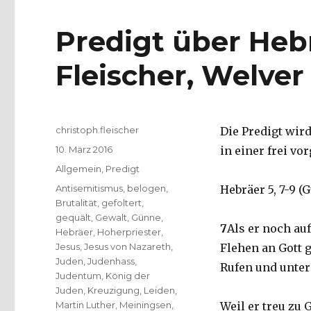
Predigt über Hebr
Fleischer, Welver
Autor
christoph.fleischer
Die Predigt wir
Veröffentlicht
10. März 2016
in einer frei v
am
Kategorien
Allgemein
,
Predigt
Schlagwörter
Antisemitismus
,
belogen
,
Hebräer 5, 7-9 (
Brutalität
,
gefoltert
,
gequält
,
Gewalt
,
Günne
,
7
Als er noch auf
Hebräer
,
Hoherpriester
,
Jesus
,
Jesus von Nazareth
,
Flehen an Gott 
Juden
,
Judenhass
,
Rufen und unter 
Judentum
,
König der
Juden
,
Kreuzigung
,
Leiden
,
Martin Luther
,
Meiningsen
,
Weil er treu zu 