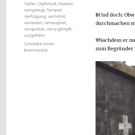
Opfer
,
Opferkult
,
Passion
,
reingelegt
,
Tempel
,
8
Und doch: Obwo
Verfolgung
,
verhöhnt
,
verlassen
,
verleugnet
,
durchmachen mu
verspottet
,
verunglimpft
,
vorgeführt
9
Nachdem er nun 
Schreibe einen
zum Begründer 
zu
Kommentar
Predigt
über
Hebräer
5,
7-
9,
Christoph
Fleischer,
Welver
2016