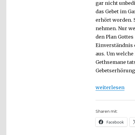
gar nicht unbed
das Gebet im Ga
erhört worden. 
nehmen. Nur wen
den Plan Gottes
Einverständnis 
aus. Um welche B
Gethsemane tats
Gebetserhörung 
„Predigt über He
weiterlesen
Sharen mit:
Facebook