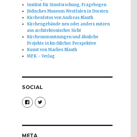
Institut für Sinnforschung, Fragebogen
Jüdisches Museum Westfalen in Dorsten
Kirchenfotos von Andreas Blauth
Kirchengebäude neu oder anders nutzen
aus architektonischer Sicht
Kirchenumnutzungen und ähnliche
Projekte in kirchlicher Perspektive
Kunst von Marlies Blauth
MFK – Verlag
SOCIAL
Profil
Profil
von
von
christoph.fleischer1
ChristophFl
auf
auf
Facebook
Twitter
anzeigen
anzeigen
META