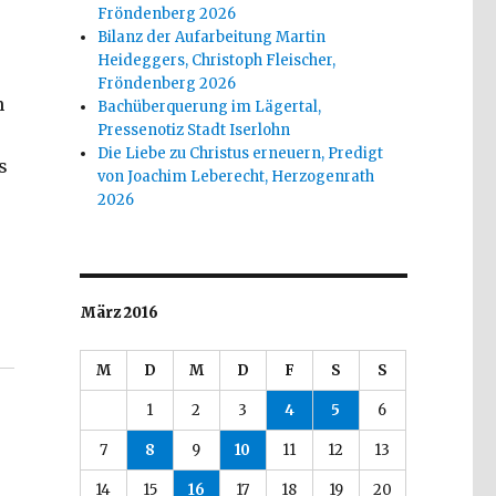
Fröndenberg 2026
Bilanz der Aufarbeitung Martin
Heideggers, Christoph Fleischer,
Fröndenberg 2026
n
Bachüberquerung im Lägertal,
Pressenotiz Stadt Iserlohn
Die Liebe zu Christus erneuern, Predigt
s
von Joachim Leberecht, Herzogenrath
2026
März 2016
M
D
M
D
F
S
S
1
2
3
4
5
6
7
8
9
10
11
12
13
14
15
16
17
18
19
20