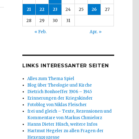
21
22
23
24
25
26
27
28
29
30
31
« Feb.
Apr. »
LINKS INTERESSANTER SEITEN
Alles zum Thema Spiel
Blog über Theologie und Kirche
Dietrich Bonhoeffer 1906 – 1945
Erinnerungen der Kriegskinder
Fotoblog von Niklas Fleischer
frei und gleich – Texte, Rezensionen und
Kommentare von Markus Chmielorz
Hanns Dieter Hüsch, weitere Infos
Hartmut Hegeler zu allen Fragen der
Hexenprozesse