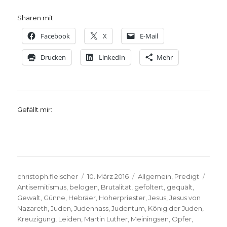
Sharen mit:
Facebook
X
E-Mail
Drucken
LinkedIn
Mehr
Gefällt mir:
Autor
Veröffentlicht
Kategorien
Schla
christoph.fleischer
10. März 2016
Allgemein
,
Predigt
am
Antisemitismus
,
belogen
,
Brutalität
,
gefoltert
,
gequält
,
Gewalt
,
Günne
,
Hebräer
,
Hoherpriester
,
Jesus
,
Jesus von
Nazareth
,
Juden
,
Judenhass
,
Judentum
,
König der Juden
,
Kreuzigung
,
Leiden
,
Martin Luther
,
Meiningsen
,
Opfer
,