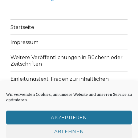
Startseite
Impressum
Weitere Veröffentlichungen in Büchern oder
Zeitschriften
Einleitungstext: Fragen zur inhaltlichen
Position der Homepage und zum Begriff des
„schwachen Glaubens“
Wir verwenden Cookies, um unsere Website und unseren Service zu
optimieren.
Einladung zur Mitarbeit: Rezensionen,
Aufsätze, Gedichte und Predigten
AKZEPTIEREN
Cookie-Richtlinie (EU)
ABLEHNEN