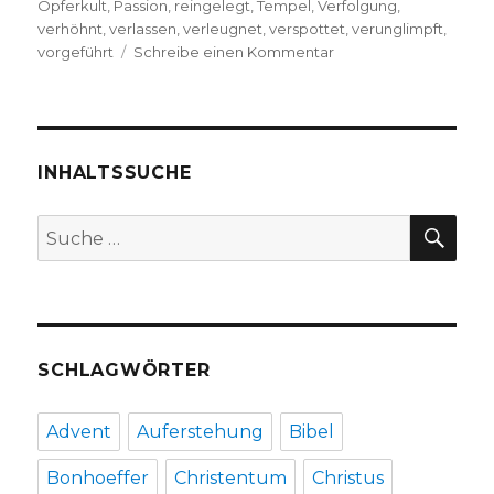
Opferkult
,
Passion
,
reingelegt
,
Tempel
,
Verfolgung
,
verhöhnt
,
verlassen
,
verleugnet
,
verspottet
,
verunglimpft
,
zu
vorgeführt
Schreibe einen Kommentar
Predigt
über
Hebräer
5,
7-
INHALTSSUCHE
9,
Christoph
SU
Suche
Fleischer,
nach:
Welver
2016
SCHLAGWÖRTER
Advent
Auferstehung
Bibel
Bonhoeffer
Christentum
Christus