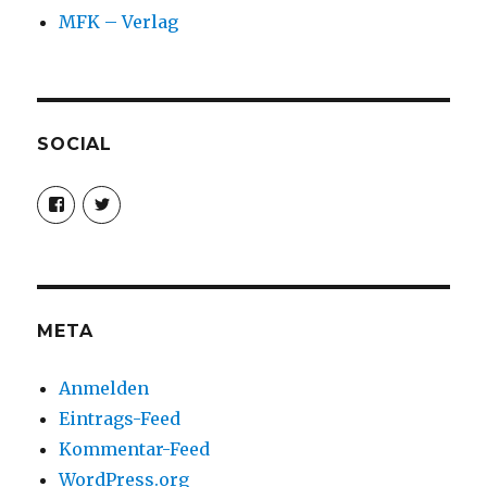
MFK – Verlag
SOCIAL
Profil
Profil
von
von
christoph.fleischer1
ChristophFl
auf
auf
Facebook
Twitter
anzeigen
anzeigen
META
Anmelden
Eintrags-Feed
Kommentar-Feed
WordPress.org