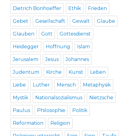
Dietrich Bonhoeffer
Ethik
Frieden
Gebet
Gesellschaft
Gewalt
Glaube
Glauben
Gott
Gottesdienst
Heidegger
Hoffnung
Islam
Jerusalem
Jesus
Johannes
Judentum
Kirche
Kunst
Leben
Liebe
Luther
Mensch
Metaphysik
Mystik
Nationalsozialismus
Nietzsche
Paulus
Philosophie
Politik
Reformation
Religion
Religionsunterricht
Sein
Sinn
Taufe