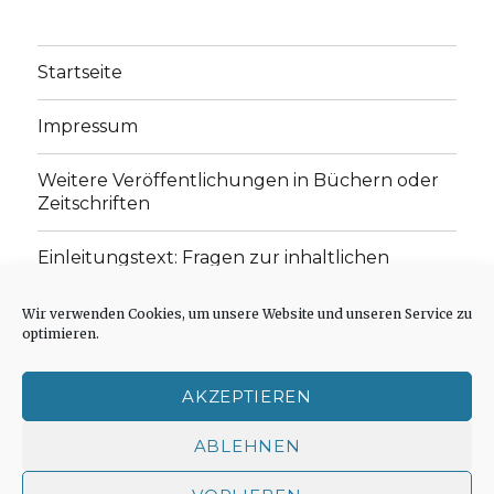
Startseite
Impressum
Weitere Veröffentlichungen in Büchern oder
Zeitschriften
Einleitungstext: Fragen zur inhaltlichen
Position der Homepage und zum Begriff des
„schwachen Glaubens“
Wir verwenden Cookies, um unsere Website und unseren Service zu
optimieren.
Einladung zur Mitarbeit: Rezensionen,
Aufsätze, Gedichte und Predigten
AKZEPTIEREN
Cookie-Richtlinie (EU)
ABLEHNEN