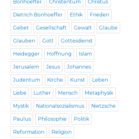
Bonhoeffer
Christentum
Christus
Dietrich Bonhoeffer
Ethik
Frieden
Gebet
Gesellschaft
Gewalt
Glaube
Glauben
Gott
Gottesdienst
Heidegger
Hoffnung
Islam
Jerusalem
Jesus
Johannes
Judentum
Kirche
Kunst
Leben
Liebe
Luther
Mensch
Metaphysik
Mystik
Nationalsozialismus
Nietzsche
Paulus
Philosophie
Politik
Reformation
Religion