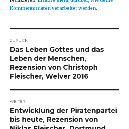
Kommentardaten verarbeitet werden
.
Beitragsnavigation
ZURÜCK
Das Leben Gottes und das
Vorheriger
Beitrag:
Leben der Menschen,
Rezension von Christoph
Fleischer, Welver 2016
WEITER
Entwicklung der Piratenpartei
Nächster
Beitrag:
bis heute, Rezension von
Niklas Fleischer, Dortmund