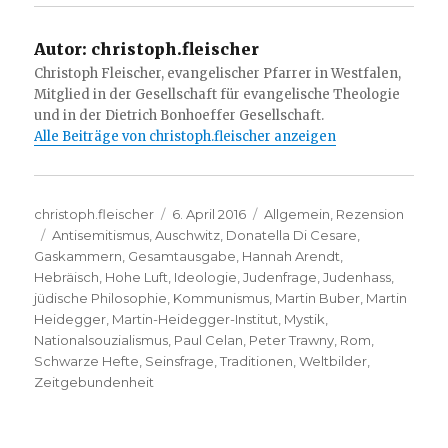
Autor:
christoph.fleischer
Christoph Fleischer, evangelischer Pfarrer in Westfalen,
Mitglied in der Gesellschaft für evangelische Theologie
und in der Dietrich Bonhoeffer Gesellschaft.
Alle Beiträge von christoph.fleischer anzeigen
Autor
Veröffentlicht
Kategorien
christoph.fleischer
6. April 2016
Allgemein
,
Rezension
Schlagwörter
am
Antisemitismus
,
Auschwitz
,
Donatella Di Cesare
,
Gaskammern
,
Gesamtausgabe
,
Hannah Arendt
,
Hebräisch
,
Hohe Luft
,
Ideologie
,
Judenfrage
,
Judenhass
,
jüdische Philosophie
,
Kommunismus
,
Martin Buber
,
Martin
Heidegger
,
Martin-Heidegger-Institut
,
Mystik
,
Nationalsouzialismus
,
Paul Celan
,
Peter Trawny
,
Rom
,
Schwarze Hefte
,
Seinsfrage
,
Traditionen
,
Weltbilder
,
Zeitgebundenheit