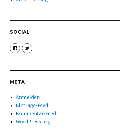
SOCIAL
Profil
Profil
von
von
christoph.fleischer1
ChristophFl
auf
auf
Facebook
Twitter
anzeigen
anzeigen
META
Anmelden
Eintrags-Feed
Kommentar-Feed
WordPress.org