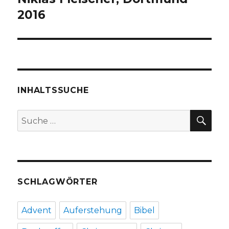
2016
INHALTSSUCHE
SU
Suche
nach:
SCHLAGWÖRTER
Advent
Auferstehung
Bibel