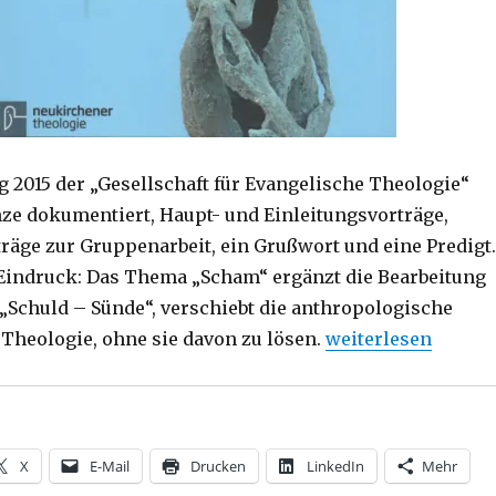
g 2015 der „Gesellschaft für Evangelische Theologie“
nze dokumentiert, Haupt- und Einleitungsvorträge,
räge zur Gruppenarbeit, ein Grußwort und eine Predigt.
 Eindruck: Das Thema „Scham“ ergänzt die Bearbeitung
„Schuld – Sünde“, verschiebt die anthropologische
„Warum schämen, fr
 Theologie, ohne sie davon zu lösen.
weiterlesen
X
E-Mail
Drucken
LinkedIn
Mehr