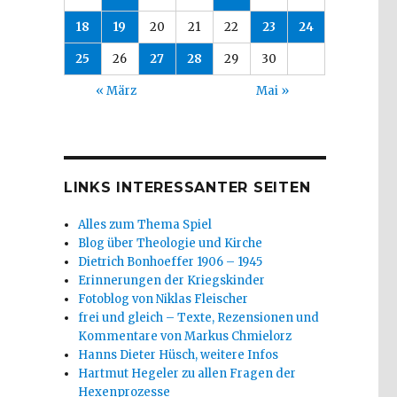
18
19
20
21
22
23
24
25
26
27
28
29
30
« März
Mai »
LINKS INTERESSANTER SEITEN
Alles zum Thema Spiel
Blog über Theologie und Kirche
Dietrich Bonhoeffer 1906 – 1945
Erinnerungen der Kriegskinder
Fotoblog von Niklas Fleischer
frei und gleich – Texte, Rezensionen und
Kommentare von Markus Chmielorz
Hanns Dieter Hüsch, weitere Infos
Hartmut Hegeler zu allen Fragen der
Hexenprozesse