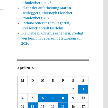
Fröndenberg 2026
Bilanz der Aufarbeitung Martin
Heideggers, Christoph Fleischer,
Fröndenberg 2026
Bachüberquerung im Lägertal,
Pressenotiz Stadt Iserlohn
Die Liebe zu Christus erneuern, Predigt
von Joachim Leberecht, Herzogenrath
2026
April 2016
M
D
M
D
F
S
S
1
2
3
4
5
6
7
8
9
10
11
12
13
14
15
16
17