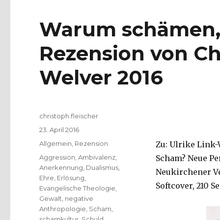
Warum schämen, 
Rezension von Chr
Welver 2016
Autor
christoph.fleischer
Veröffentlicht
23. April 2016
am
Kategorien
Allgemein
,
Rezension
Zu: Ulrike Link-
Schlagwörter
Aggression
,
Ambivalenz
,
Scham? Neue Per
Anerkennung
,
Dualismus
,
Neukirchener Ve
Ehre
,
Erlösung
,
Softcover, 210 Se
Evangelische Theologie
,
Gewalt
,
negative
Anthropologie
,
Scham
,
schamkultur
,
Schuld
,