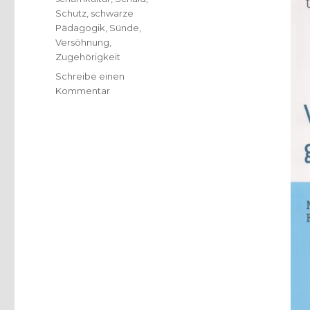
Schutz
,
schwarze
Pädagogik
,
Sünde
,
Versöhnung
,
Zugehörigkeit
Schreibe einen
zu
Kommentar
Warum
schämen,
frei
von
Schuld?
Rezension
von
Christoph
Fleischer,
Welver
2016