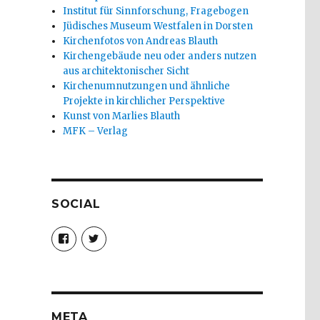
Institut für Sinnforschung, Fragebogen
Jüdisches Museum Westfalen in Dorsten
Kirchenfotos von Andreas Blauth
Kirchengebäude neu oder anders nutzen
aus architektonischer Sicht
Kirchenumnutzungen und ähnliche
Projekte in kirchlicher Perspektive
Kunst von Marlies Blauth
MFK – Verlag
SOCIAL
Profil
Profil
von
von
christoph.fleischer1
ChristophFl
auf
auf
Facebook
Twitter
anzeigen
anzeigen
META