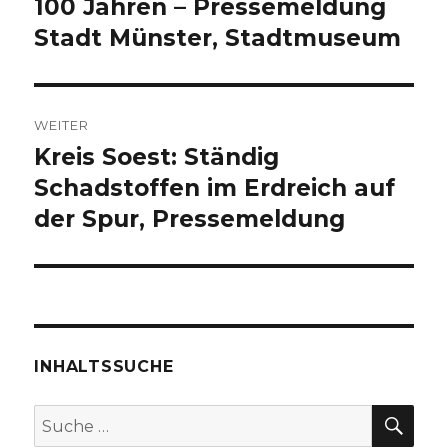
Beitrag:
100 Jahren – Pressemeldung
Stadt Münster, Stadtmuseum
WEITER
Kreis Soest: Ständig
Nächster
Beitrag:
Schadstoffen im Erdreich auf
der Spur, Pressemeldung
INHALTSSUCHE
SU
Suche
nach: