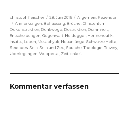
Autor
Veröffentlicht
Kategorien
christoph.fleischer
28. Juni 2016
Allgemein
,
Rezension
Schlagwörter
am
Anmerkungen
,
Behausung
,
Brüche
,
Christentum
,
Dekonstruktion
,
Denkwege
,
Destruktion
,
Dummheit
,
Entscheidungen
,
Gegenwart
,
Heidegger
,
Hermeneutik
,
Institut
,
Leben
,
Metaphysik
,
Neuanfänge
,
Schwarze Hefte
,
Seiendes
,
Sein
,
Sein und Zeit
,
Sprache
,
Theologie
,
Trawny
,
Überlegungen
,
Wuppertal
,
Zeitlichkeit
Kommentar verfassen