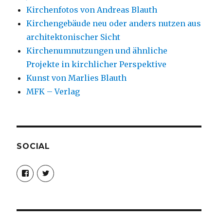
Kirchenfotos von Andreas Blauth
Kirchengebäude neu oder anders nutzen aus
architektonischer Sicht
Kirchenumnutzungen und ähnliche
Projekte in kirchlicher Perspektive
Kunst von Marlies Blauth
MFK – Verlag
SOCIAL
Profil
Profil
von
von
christoph.fleischer1
ChristophFl
auf
auf
Facebook
Twitter
anzeigen
anzeigen