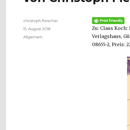
Autor
christoph.fleischer
Zu: Claus Koch:
Veröffentlicht
15. August 2018
am
Verlagshaus, Güt
Kategorien
Allgemein
08655-2, Preis: 