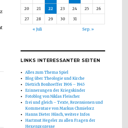
20
21
22
23
24
25
26
tz
27
28
29
30
31
ht
« Juli
Sep. »
LINKS INTERESSANTER SEITEN
Alles zum Thema Spiel
Blog über Theologie und Kirche
Dietrich Bonhoeffer 1906 – 1945
Erinnerungen der Kriegskinder
Fotoblog von Niklas Fleischer
frei und gleich – Texte, Rezensionen und
Kommentare von Markus Chmielorz
Hanns Dieter Hüsch, weitere Infos
Hartmut Hegeler zu allen Fragen der
Hexenprozesse