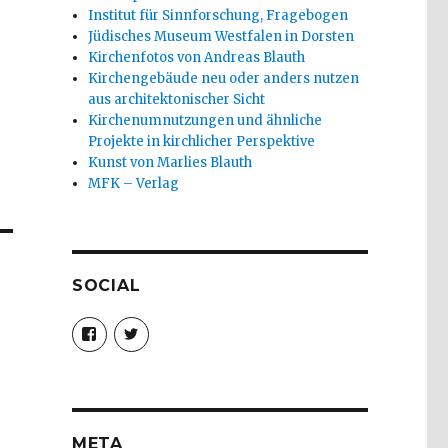
Institut für Sinnforschung, Fragebogen
Jüdisches Museum Westfalen in Dorsten
Kirchenfotos von Andreas Blauth
Kirchengebäude neu oder anders nutzen
aus architektonischer Sicht
Kirchenumnutzungen und ähnliche
Projekte in kirchlicher Perspektive
Kunst von Marlies Blauth
MFK – Verlag
SOCIAL
Profil
Profil
von
von
christoph.fleischer1
ChristophFl
auf
auf
Facebook
Twitter
anzeigen
anzeigen
META