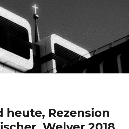
d heute, Rezension
ischer, Welver 2018