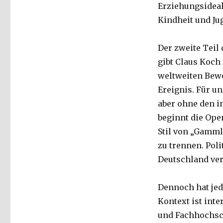
Erziehungsideal
Kindheit und Ju
Der zweite Tei
gibt Claus Koch 
weltweiten Beweg
Ereignis. Für u
aber ohne den i
beginnt die Open
Stil von „Gamm
zu trennen. Pol
Deutschland ver
Dennoch hat jed
Kontext ist int
und Fachhochsch