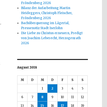
Fröndenberg 2026
Bilanz der Aufarbeitung Martin
Heideggers, Christoph Fleischer,
Fröndenberg 2026
.
Bachüberquerung im Lägertal,
Pressenotiz Stadt Iserlohn
Die Liebe zu Christus erneuern, Predigt
von Joachim Leberecht, Herzogenrath
2026
k
August 2018
M
D
M
D
F
S
S
1
2
3
4
5
6
7
8
9
10
11
12
13
14
15
16
17
18
19