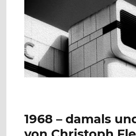
1968 – damals un
von Christoph Fle