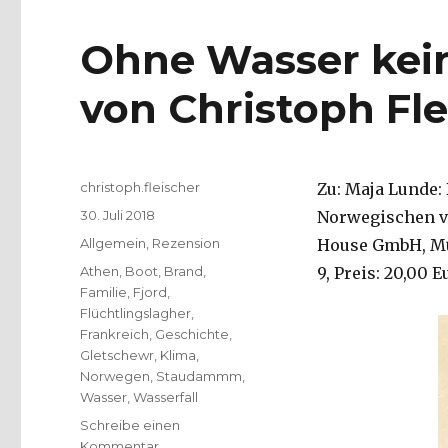
Ohne Wasser kein
von Christoph Fle
Autor
christoph.fleischer
Zu: Maja Lunde:
Veröffentlicht
30. Juli 2018
Norwegischen vo
am
Kategorien
Allgemein
,
Rezension
House GmbH, Mün
Schlagwörter
Athen
,
Boot
,
Brand
,
9, Preis: 20,00 E
Familie
,
Fjord
,
Flüchtlingslagher
,
Frankreich
,
Geschichte
,
Gletschewr
,
Klima
,
Norwegen
,
Staudammm
,
Wasser
,
Wasserfall
Schreibe einen
zu
Kommentar