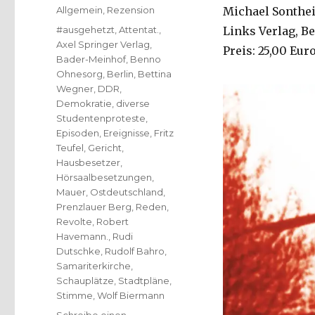
am
Kategorien
Allgemein
,
Rezension
Michael Sontheim
Schlagwörter
#ausgehetzt
,
Attentat.
,
Links Verlag, Be
Axel Springer Verlag
,
Preis: 25,00 Eur
Bader-Meinhof
,
Benno
Ohnesorg
,
Berlin
,
Bettina
Wegner
,
DDR
,
Demokratie
,
diverse
Studentenproteste
,
Episoden
,
Ereignisse
,
Fritz
Teufel
,
Gericht
,
Hausbesetzer
,
Hörsaalbesetzungen
,
Mauer
,
Ostdeutschland
,
Prenzlauer Berg
,
Reden
,
Revolte
,
Robert
Havemann.
,
Rudi
Dutschke
,
Rudolf Bahro
,
Samariterkirche
,
Schauplätze
,
Stadtpläne
,
Stimme
,
Wolf Biermann