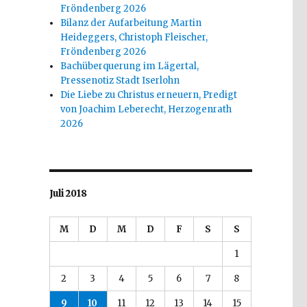
Fröndenberg 2026
Bilanz der Aufarbeitung Martin
Heideggers, Christoph Fleischer,
Fröndenberg 2026
Bachüberquerung im Lägertal,
Pressenotiz Stadt Iserlohn
Die Liebe zu Christus erneuern, Predigt
von Joachim Leberecht, Herzogenrath
2026
Juli 2018
M
D
M
D
F
S
S
1
2
3
4
5
6
7
8
9
10
11
12
13
14
15