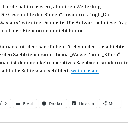
 Lunde hat im letzten Jahr einen Welterfolg
„Die Geschichte der Bienen“. Insofern klingt „Die
Wassers“ wie eine Doublette. Die Antwort auf diese Frag
 da ich den Bienenroman nicht kenne.
omans mit dem sachlichen Titel von der „Geschichte
erden Sachbücher zum Thema „Wasser“ und „Klima“
man ist dennoch kein narratives Sachbuch, sondern ei
„Ohne Wasser kein Leben
chliche Schicksale schildert.
weiterlesen
X
E-Mail
Drucken
LinkedIn
Mehr