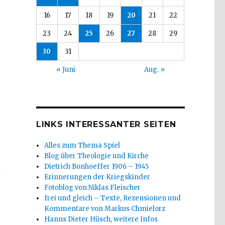
16
17
18
19
20
21
22
23
24
25
26
27
28
29
30
31
« Juni
Aug. »
LINKS INTERESSANTER SEITEN
Alles zum Thema Spiel
Blog über Theologie und Kirche
Dietrich Bonhoeffer 1906 – 1945
Erinnerungen der Kriegskinder
Fotoblog von Niklas Fleischer
frei und gleich – Texte, Rezensionen und
Kommentare von Markus Chmielorz
Hanns Dieter Hüsch, weitere Infos