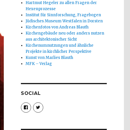
Hartmut Hegeler zu allen Fragen der
Hexenprozesse
Institut für Sinnforschung, Fragebogen
Jüdisches Museum Westfalen in Dorsten
Kirchenfotos von Andreas Blauth
Kirchengebäude neu oder anders nutzen
aus architektonischer Sicht
Kirchenumnutzungen und ähnliche
Projekte in kirchlicher Perspektive
Kunst von Marlies Blauth
MFK – Verlag
SOCIAL
Profil
Profil
von
von
christoph.fleischer1
ChristophFl
auf
auf
Facebook
Twitter
anzeigen
anzeigen