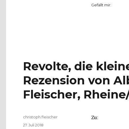
Gefällt mir:
Revolte, die klein
Rezension von Al
Fleischer, Rheine
Autor
christoph.fleischer
Zu:
Veröffentlicht
27. Juli 2018