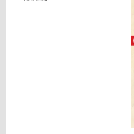
Ohne
Wasser
kein
Leben,
Rezension
von
Christoph
Fleischer,
Welver
2018