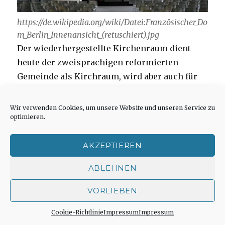
https://de.wikipedia.org/wiki/Datei:Französischer_Do
m_Berlin_Innenansicht_(retuschiert).jpg
Der wiederhergestellte Kirchenraum dient
heute der zweisprachigen reformierten
Gemeinde als Kirchraum, wird aber auch für
Kongresse angeboten und die Tagungen der
Evangelischen Akademie Berlin verwendet.
Wir verwenden Cookies, um unsere Website und unseren Service zu
optimieren.
Anstelle der Bänke kamen Stühle hinein. Im
Untergeschoss, das den Gemeinderäumen
AKZEPTIEREN
diente, eröffnete später noch ein Restaurant.
ABLEHNEN
VORLIEBEN
Cookie-Richtlinie
Impressum
Impressum