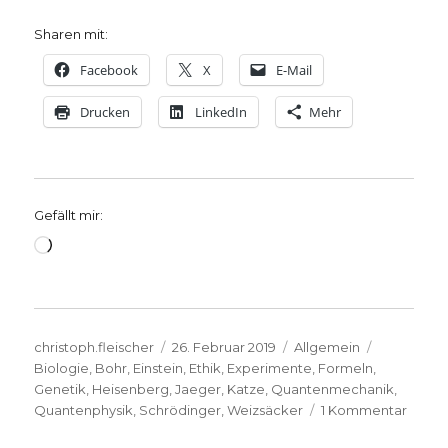
Sharen mit:
Facebook
X
E-Mail
Drucken
LinkedIn
Mehr
Gefällt mir:
Wird
geladen …
Autor
Veröffentlicht
Kategorien
Schlagwör
christoph.fleischer
26. Februar 2019
Allgemein
am
Biologie
,
Bohr
,
Einstein
,
Ethik
,
Experimente
,
Formeln
,
Genetik
,
Heisenberg
,
Jaeger
,
Katze
,
Quantenmechanik
,
zu
Quantenphysik
,
Schrödinger
,
Weizsäcker
1 Kommentar
Vom