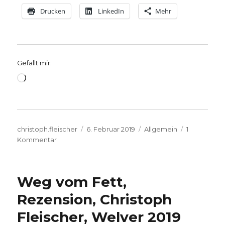
Drucken
LinkedIn
Mehr
Gefällt mir:
Wird
geladen …
Autor
Veröffentlicht
Kategorien
christoph.fleischer
6. Februar 2019
Allgemein
1
zu
am
Kommentar
Karl
Barth
über
Weg vom Fett,
Kirchenbau
Rezension, Christoph
Fleischer, Welver 2019