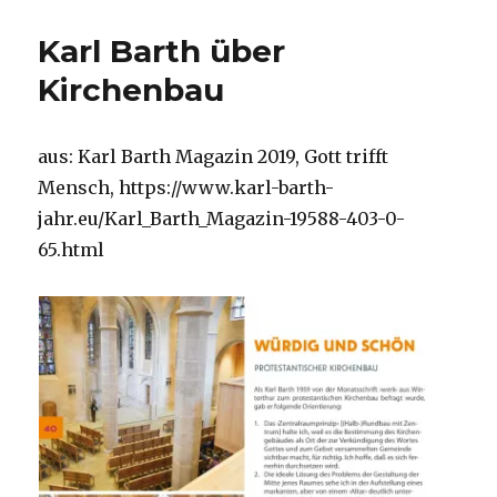
Lernp
der
Karl Barth über
Quant
Physik
Kirchenbau
Rezen
Chris
Fleisc
aus: Karl Barth Magazin 2019, Gott trifft
Welve
Mensch, https://www.karl-barth-
2019
jahr.eu/Karl_Barth_Magazin-19588-403-0-
65.html