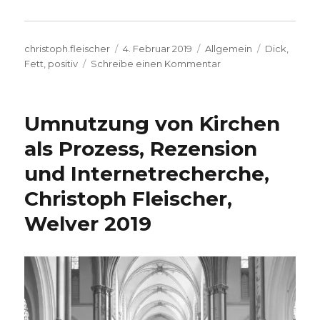
Autor
Veröffentlicht
Kategorien
Schlagwört
christoph.fleischer
4. Februar 2019
Allgemein
Dick
,
am
zu
Fett
,
positiv
Schreibe einen Kommentar
Weg
vom
Fett,
Umnutzung von Kirchen
Rezension,
Christoph
als Prozess, Rezension
Fleischer,
und Internetrecherche,
Welver
2019
Christoph Fleischer,
Welver 2019