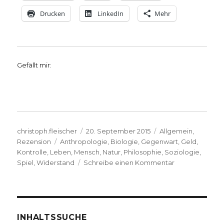
Drucken
LinkedIn
Mehr
Gefällt mir:
Autor
Veröffentlicht
Kategorien
christoph.fleischer
20. September 2015
Allgemein
,
Schlagwörter
am
Rezension
Anthropologie
,
Biologie
,
Gegenwart
,
Geld
,
Kontrolle
,
Leben
,
Mensch
,
Natur
,
Philosophie
,
Soziologie
,
zu
Spiel
,
Widerstand
Schreibe einen Kommentar
Skepsis
und
Verantwortung
Rezension
von
INHALTSSUCHE