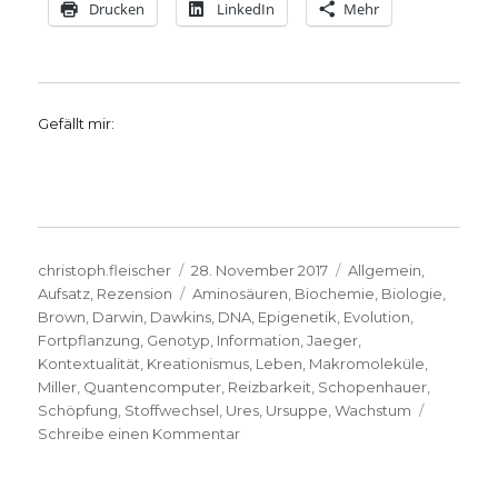
Drucken
LinkedIn
Mehr
Gefällt mir:
Autor
Veröffentlicht
Kategorien
christoph.fleischer
28. November 2017
Allgemein
,
am
Schlagwörter
Aufsatz
,
Rezension
Aminosäuren
,
Biochemie
,
Biologie
,
Brown
,
Darwin
,
Dawkins
,
DNA
,
Epigenetik
,
Evolution
,
Fortpflanzung
,
Genotyp
,
Information
,
Jaeger
,
Kontextualität
,
Kreationismus
,
Leben
,
Makromoleküle
,
Miller
,
Quantencomputer
,
Reizbarkeit
,
Schopenhauer
,
Schöpfung
,
Stoffwechsel
,
Ures
,
Ursuppe
,
Wachstum
zu
Schreibe einen Kommentar
Was
ist