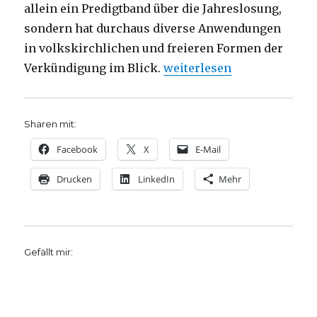
allein ein Predigtband über die Jahreslosung,
sondern hat durchaus diverse Anwendungen
in volkskirchlichen und freieren Formen der
„Vom Durst – Jahreslosung 
Verkündigung im Blick.
weiterlesen
Sharen mit:
Facebook
X
E-Mail
Drucken
LinkedIn
Mehr
Gefällt mir: