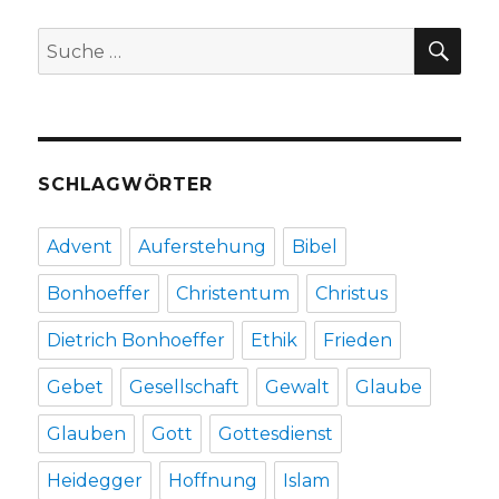
Christoph
Fleischer,
SU
Suche
Welver
nach:
2015
SCHLAGWÖRTER
Advent
Auferstehung
Bibel
Bonhoeffer
Christentum
Christus
Dietrich Bonhoeffer
Ethik
Frieden
Gebet
Gesellschaft
Gewalt
Glaube
Glauben
Gott
Gottesdienst
Heidegger
Hoffnung
Islam