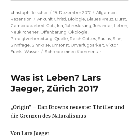
Autor
Veröffentlicht
Kategorien
christoph.fleischer
19. Dezember 2017
Allgemein
,
Schlagwörter
am
Rezension
Ankunft Christi
,
Biologie
,
Blaues Kreuz
,
Durst
,
Gemeindearbeit
,
Gott
,
Ich
,
Jahreslosung
,
Johannes
,
Leben
,
Neukirchener
,
Offenbarung
,
Ökologie
,
Predigtvorbereitung
,
Quelle
,
Reich Gottes
,
Saulus
,
Sinn
,
Sinnfrage
,
Sinnkrise
,
umsonst
,
Unverfügbarkeit
,
Viktor
zu
Frankl
,
Wasser
Schreibe einen Kommentar
Vom
Durst
–
Was ist Leben? Lars
Jahreslosung
2018,
Jaeger, Zürich 2017
Rezension,
Christoph
Fleischer,
„Origin“ – Dan Browns neuester Thriller und
Welver
die Grenzen des Naturalismus
2017
Von Lars Jaeger