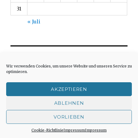
31
« Juli
LINKS INTERESSANTER SEITEN
Wir verwenden Cookies, um unsere Website und unseren Service zu
optimieren.
Alles zum Thema Spiel
Blog über Theologie und Kirche
AKZEPTIEREN
Dietrich Bonhoeffer 1906 – 1945
Erinnerungen der Kriegskinder
ABLEHNEN
Fotoblog von Niklas Fleischer
VORLIEBEN
frei und gleich – Texte, Rezensionen und
Kommentare von Markus Chmielorz
Cookie-Richtlinie
Impressum
Impressum
Hanns Dieter Hüsch, weitere Infos