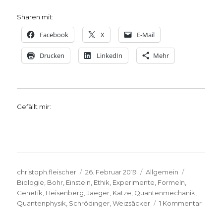
Sharen mit:
Facebook
X
E-Mail
Drucken
LinkedIn
Mehr
Gefällt mir:
Autor
Veröffentlicht
Kategorien
Schlagwör
christoph.fleischer
26. Februar 2019
Allgemein
am
Biologie
,
Bohr
,
Einstein
,
Ethik
,
Experimente
,
Formeln
,
Genetik
,
Heisenberg
,
Jaeger
,
Katze
,
Quantenmechanik
,
zu
Quantenphysik
,
Schrödinger
,
Weizsäcker
1 Kommentar
Vom