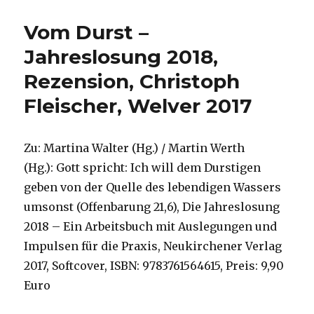
Lernp
der
Vom Durst –
Quant
Physik
Jahreslosung 2018,
Rezen
Rezension, Christoph
Chris
Fleisc
Fleischer, Welver 2017
Welve
2019
Zu: Martina Walter (Hg.) / Martin Werth
(Hg.): Gott spricht: Ich will dem Durstigen
geben von der Quelle des lebendigen Wassers
umsonst (Offenbarung 21,6), Die Jahreslosung
2018 – Ein Arbeitsbuch mit Auslegungen und
Impulsen für die Praxis, Neukirchener Verlag
2017, Softcover, ISBN: 9783761564615, Preis: 9,90
Euro