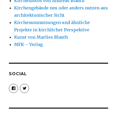
Kirchenfotos von Andreas Blauth
Kirchengebäude neu oder anders nutzen aus
architektonischer Sicht
Kirchenumnutzungen und ähnliche
Projekte in kirchlicher Perspektive
Kunst von Marlies Blauth
MFK – Verlag
SOCIAL
Profil
Profil
von
von
christoph.fleischer1
ChristophFl
auf
auf
Facebook
Twitter
anzeigen
anzeigen