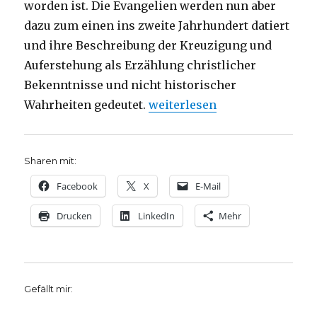
worden ist. Die Evangelien werden nun aber
dazu zum einen ins zweite Jahrhundert datiert
und ihre Beschreibung der Kreuzigung und
Auferstehung als Erzählung christlicher
Bekenntnisse und nicht historischer
„Erste Hilfe am leidenden Ch
Wahrheiten gedeutet.
weiterlesen
Sharen mit:
Facebook
X
E-Mail
Drucken
LinkedIn
Mehr
Gefällt mir: