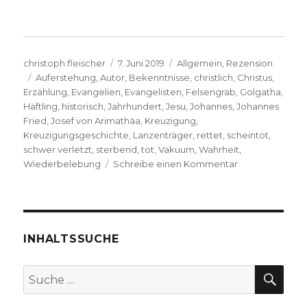
Autor
Veröffentlicht
Kategorien
christoph.fleischer
7. Juni 2019
Allgemein
,
Rezension
Schlagwörter
am
Auferstehung
,
Autor
,
Bekenntnisse
,
christlich
,
Christus
,
Erzählung
,
Evangelien
,
Evangelisten
,
Felsengrab
,
Golgatha
,
Häftling
,
historisch
,
Jahrhundert
,
Jesu
,
Johannes
,
Johannes
Fried
,
Josef von Arimathäa
,
Kreuzigung
,
Kreuzigungsgeschichte
,
Lanzenträger
,
rettet
,
scheintot
,
schwer verletzt
,
sterbend
,
tot
,
Vakuum
,
Wahrheit
,
zu
Wiederbelebung
Schreibe einen Kommentar
Erste
Hilfe
am
leidenden
Christus?
INHALTSSUCHE
Rezension
von
SU
Suche
Christoph
nach:
Fleischer,