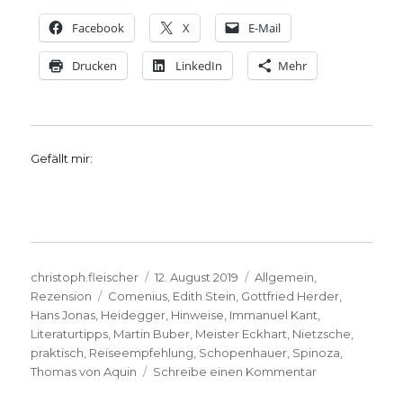
Facebook
X
E-Mail
Drucken
LinkedIn
Mehr
Gefällt mir:
Autor
Veröffentlicht
Kategorien
christoph.fleischer
12. August 2019
Allgemein
,
Schlagwörter
am
Rezension
Comenius
,
Edith Stein
,
Gottfried Herder
,
Hans Jonas
,
Heidegger
,
Hinweise
,
Immanuel Kant
,
Literaturtipps
,
Martin Buber
,
Meister Eckhart
,
Nietzsche
,
praktisch
,
Reiseempfehlung
,
Schopenhauer
,
Spinoza
,
zu
Thomas von Aquin
Schreibe einen Kommentar
Philosophen