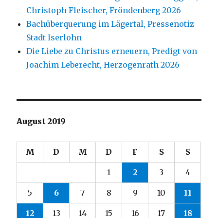
Christoph Fleischer, Fröndenberg 2026
Bachüberquerung im Lägertal, Pressenotiz
Stadt Iserlohn
Die Liebe zu Christus erneuern, Predigt von
Joachim Leberecht, Herzogenrath 2026
August 2019
M
D
M
D
F
S
S
1
2
3
4
5
6
7
8
9
10
11
12
13
14
15
16
17
18