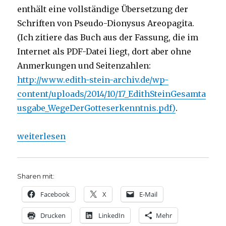
enthält eine vollständige Übersetzung der
Schriften von Pseudo-Dionysus Areopagita.
(Ich zitiere das Buch aus der Fassung, die im
Internet als PDF-Datei liegt, dort aber ohne
Anmerkungen und Seitenzahlen:
http://www.edith-stein-archiv.de/wp-
content/uploads/2014/10/17_EdithSteinGesamta
usgabe_WegeDerGotteserkenntnis.pdf)
.
„Gott existiert nicht als übernatürliches Wesen*. N
weiterlesen
Sharen mit:
Facebook
X
E-Mail
Drucken
LinkedIn
Mehr