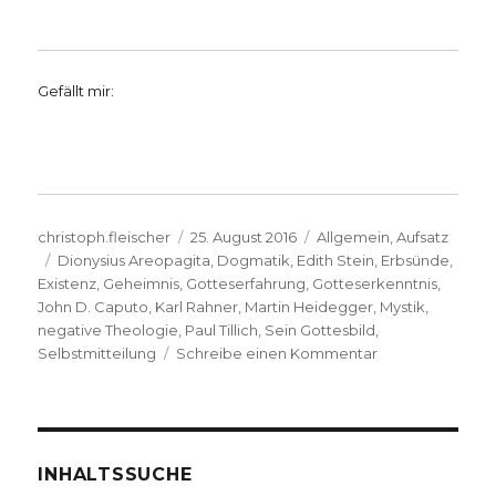
Gefällt mir:
Autor
Veröffentlicht
Kategorien
christoph.fleischer
25. August 2016
Allgemein
,
Aufsatz
Schlagwörter
am
Dionysius Areopagita
,
Dogmatik
,
Edith Stein
,
Erbsünde
,
Existenz
,
Geheimnis
,
Gotteserfahrung
,
Gotteserkenntnis
,
John D. Caputo
,
Karl Rahner
,
Martin Heidegger
,
Mystik
,
negative Theologie
,
Paul Tillich
,
Sein Gottesbild
,
zu
Selbstmitteilung
Schreibe einen Kommentar
Gott
existiert
nicht
als
übernatürliches
INHALTSSUCHE
Wesen*.