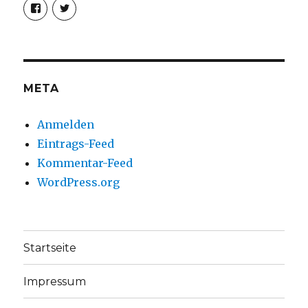
Profil
Profil
von
von
christoph.fleischer1
ChristophFl
auf
auf
Facebook
Twitter
anzeigen
anzeigen
META
Anmelden
Eintrags-Feed
Kommentar-Feed
WordPress.org
Startseite
Impressum