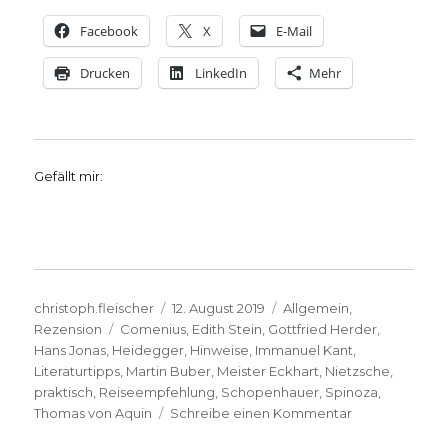
Facebook
X
E-Mail
Drucken
LinkedIn
Mehr
Gefällt mir:
Autor
Veröffentlicht
Kategorien
christoph.fleischer
12. August 2019
Allgemein
,
Schlagwörter
am
Rezension
Comenius
,
Edith Stein
,
Gottfried Herder
,
Hans Jonas
,
Heidegger
,
Hinweise
,
Immanuel Kant
,
Literaturtipps
,
Martin Buber
,
Meister Eckhart
,
Nietzsche
,
praktisch
,
Reiseempfehlung
,
Schopenhauer
,
Spinoza
,
zu
Thomas von Aquin
Schreibe einen Kommentar
Philosophen