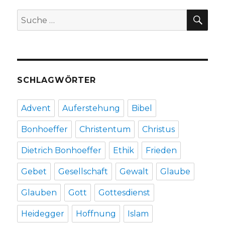
Notiz
SU
Suche
von
nach:
Christoph
Fleischer,
Welver
2016
SCHLAGWÖRTER
Advent
Auferstehung
Bibel
Bonhoeffer
Christentum
Christus
Dietrich Bonhoeffer
Ethik
Frieden
Gebet
Gesellschaft
Gewalt
Glaube
Glauben
Gott
Gottesdienst
Heidegger
Hoffnung
Islam