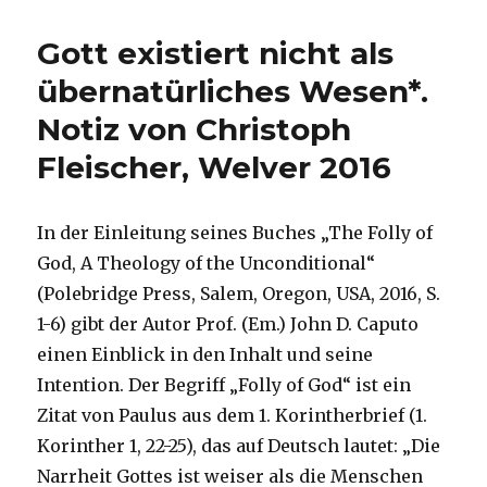
auf
der
Gott existiert nicht als
Spur,
Rezension
übernatürliches Wesen*.
von
Notiz von Christoph
Christoph
Fleischer,
Fleischer, Welver 2016
Welver
2019
In der Einleitung seines Buches „The Folly of
God, A Theology of the Unconditional“
(Polebridge Press, Salem, Oregon, USA, 2016, S.
1-6) gibt der Autor Prof. (Em.) John D. Caputo
einen Einblick in den Inhalt und seine
Intention. Der Begriff „Folly of God“ ist ein
Zitat von Paulus aus dem 1. Korintherbrief (1.
Korinther 1, 22-25), das auf Deutsch lautet: „Die
Narrheit Gottes ist weiser als die Menschen