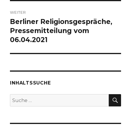
WEITER
Berliner Religionsgespräche,
Nächster
Beitrag:
Pressemitteilung vom
06.04.2021
INHALTSSUCHE
SU
Suche
nach: