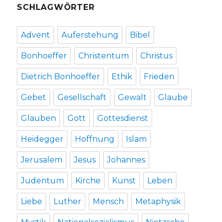
SCHLAGWÖRTER
Advent
Auferstehung
Bibel
Bonhoeffer
Christentum
Christus
Dietrich Bonhoeffer
Ethik
Frieden
Gebet
Gesellschaft
Gewalt
Glaube
Glauben
Gott
Gottesdienst
Heidegger
Hoffnung
Islam
Jerusalem
Jesus
Johannes
Judentum
Kirche
Kunst
Leben
Liebe
Luther
Mensch
Metaphysik