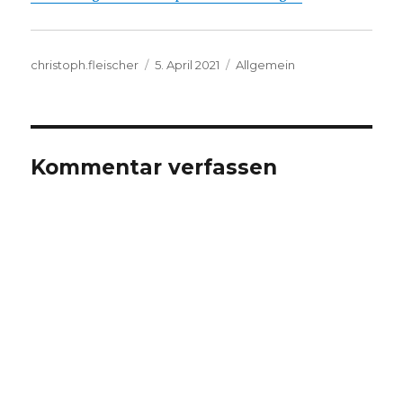
Autor
Veröffentlicht
Kategorien
christoph.fleischer
5. April 2021
Allgemein
am
Kommentar verfassen