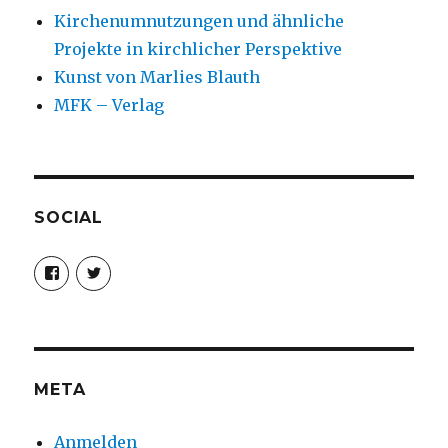
Kirchenumnutzungen und ähnliche
Projekte in kirchlicher Perspektive
Kunst von Marlies Blauth
MFK – Verlag
SOCIAL
Profil
Profil
von
von
christoph.fleischer1
ChristophFl
auf
auf
Facebook
Twitter
anzeigen
anzeigen
META
Anmelden