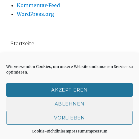
Kommentar-Feed
WordPress.org
Startseite
Impressum
Wir verwenden Cookies, um unsere Website und unseren Service zu
optimieren.
Weitere Veröffentlichungen in Büchern oder
Zeitschriften
AKZEPTIEREN
Einleitungstext: Fragen zur inhaltlichen
Position der Homepage und zum Begriff des
ABLEHNEN
„schwachen Glaubens“
VORLIEBEN
Einladung zur Mitarbeit: Rezensionen,
Aufsätze, Gedichte und Predigten
Cookie-Richtlinie
Impressum
Impressum