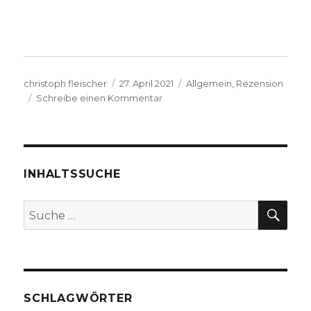
Autor
Veröffentlicht
Kategorien
christoph.fleischer
27. April 2021
Allgemein
,
Rezension
am
zu
Schreibe einen Kommentar
Religiöse
Quellen
erschließen
und
auf
INHALTSSUCHE
Gemeinsamkeiten
stoßen,
SU
Suche
Rezension
nach:
von
Christoph
Fleischer,
Welver
2021
SCHLAGWÖRTER