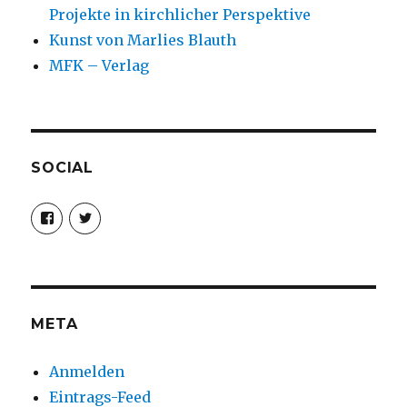
Projekte in kirchlicher Perspektive
Kunst von Marlies Blauth
MFK – Verlag
SOCIAL
Profil
Profil
von
von
christoph.fleischer1
ChristophFl
auf
auf
Facebook
Twitter
anzeigen
anzeigen
META
Anmelden
Eintrags-Feed