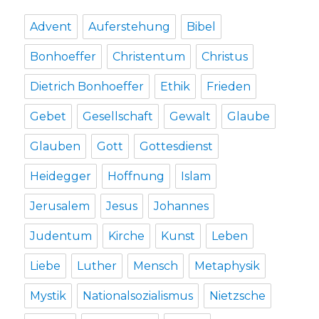
Advent
Auferstehung
Bibel
Bonhoeffer
Christentum
Christus
Dietrich Bonhoeffer
Ethik
Frieden
Gebet
Gesellschaft
Gewalt
Glaube
Glauben
Gott
Gottesdienst
Heidegger
Hoffnung
Islam
Jerusalem
Jesus
Johannes
Judentum
Kirche
Kunst
Leben
Liebe
Luther
Mensch
Metaphysik
Mystik
Nationalsozialismus
Nietzsche