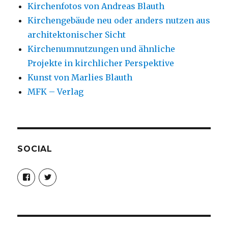
Kirchenfotos von Andreas Blauth
Kirchengebäude neu oder anders nutzen aus
architektonischer Sicht
Kirchenumnutzungen und ähnliche
Projekte in kirchlicher Perspektive
Kunst von Marlies Blauth
MFK – Verlag
SOCIAL
Profil
Profil
von
von
christoph.fleischer1
ChristophFl
auf
auf
Facebook
Twitter
anzeigen
anzeigen