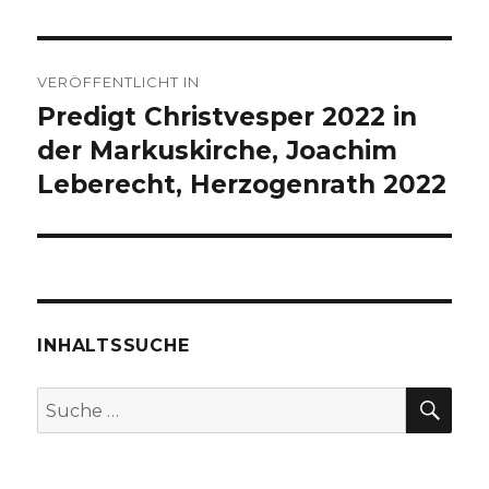
Beitragsnavigation
VERÖFFENTLICHT IN
Predigt Christvesper 2022 in
der Markuskirche, Joachim
Leberecht, Herzogenrath 2022
INHALTSSUCHE
SU
Suche
nach: