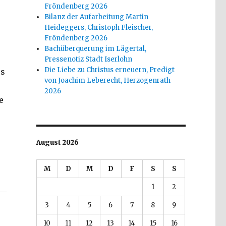
Fröndenberg 2026
Bilanz der Aufarbeitung Martin
Heideggers, Christoph Fleischer,
Fröndenberg 2026
Bachüberquerung im Lägertal,
Pressenotiz Stadt Iserlohn
Die Liebe zu Christus erneuern, Predigt
es
von Joachim Leberecht, Herzogenrath
2026
e
August 2026
M
D
M
D
F
S
S
 Welver 2016“
1
2
3
4
5
6
7
8
9
10
11
12
13
14
15
16