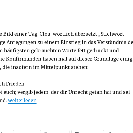
,
e Bild einer Tag-Clou, wörtlich übersetzt „Stichwort-
ige Anregungen zu einem Einstieg in das Verständnis d
am häufigsten gebrauchten Worte fett gedruckt und
 Die Konfirmanden haben mal auf dieser Grundlage einig
, die insofern im Mittelpunkt stehen:
ch Frieden.
t euch; vergib jedem, der dir Unrecht getan hat und sei
„Predigt über Kolosser 3, 12-17, Christoph Fleischer,
end.
weiterlesen