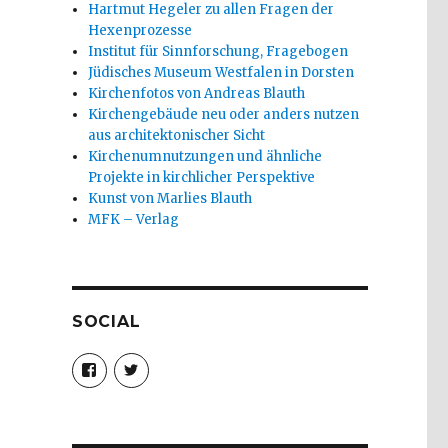
Hartmut Hegeler zu allen Fragen der
Hexenprozesse
Institut für Sinnforschung, Fragebogen
Jüdisches Museum Westfalen in Dorsten
Kirchenfotos von Andreas Blauth
Kirchengebäude neu oder anders nutzen
aus architektonischer Sicht
Kirchenumnutzungen und ähnliche
Projekte in kirchlicher Perspektive
Kunst von Marlies Blauth
MFK – Verlag
SOCIAL
Profil
Profil
von
von
christoph.fleischer1
ChristophFl
auf
auf
Facebook
Twitter
anzeigen
anzeigen