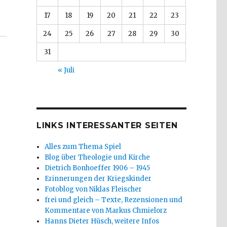
17
18
19
20
21
22
23
24
25
26
27
28
29
30
31
« Juli
LINKS INTERESSANTER SEITEN
Alles zum Thema Spiel
Blog über Theologie und Kirche
Dietrich Bonhoeffer 1906 – 1945
Erinnerungen der Kriegskinder
Fotoblog von Niklas Fleischer
frei und gleich – Texte, Rezensionen und
Kommentare von Markus Chmielorz
Hanns Dieter Hüsch, weitere Infos