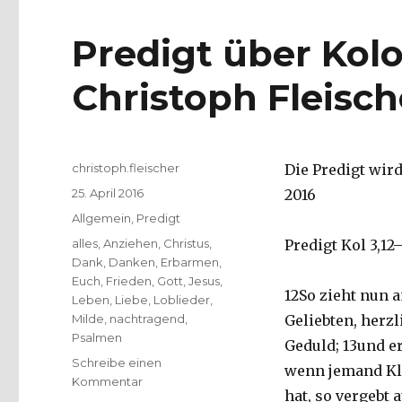
Predigt über Kolos
Christoph Fleisch
Autor
christoph.fleischer
Die Predigt wir
Veröffentlicht
25. April 2016
2016
am
Kategorien
Allgemein
,
Predigt
Schlagwörter
alles
,
Anziehen
,
Christus
,
Predigt Kol 3,12
Dank
,
Danken
,
Erbarmen
,
Euch
,
Frieden
,
Gott
,
Jesus
,
12So zieht nun a
Leben
,
Liebe
,
Loblieder
,
Milde
,
nachtragend
,
Geliebten, herz
Psalmen
Geduld; 13und e
Schreibe einen
wenn jemand Kla
zu
Kommentar
hat, so vergebt a
Predigt