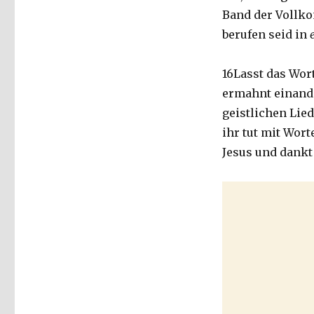
über
Band der Vollko
Kolosser
berufen seid in
3,
12-
17,
16Lasst das Wor
Christoph
ermahnt einande
Fleischer,
geistlichen Lied
Welver
2016
ihr tut mit Wor
Jesus und dankt 