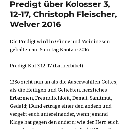
Predigt über Kolosser 3,
9,
1
12-17, Christoph Fleischer,
–
Welver 2016
8,
14
–
16
Die Predigt wird in Günne und Meiningsen
zum
gehalten am Sonntag Kantate 2016
Israelsonn
Christoph
Fleischer,
Predigt Kol 3,12–17 (Lutherbibel)
Welver
2016
12So zieht nun an als die Auserwählten Gottes,
als die Heiligen und Geliebten, herzliches
Erbarmen, Freundlichkeit, Demut, Sanftmut,
Geduld; 13und ertrage einer den andern und
vergebt euch untereinander, wenn jemand
Klage hat gegen den andern; wie der Herr euch