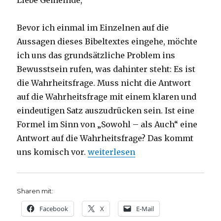
Liebe Gemeinde,
Bevor ich einmal im Einzelnen auf die
Aussagen dieses Bibeltextes eingehe, möchte
ich uns das grundsätzliche Problem ins
Bewusstsein rufen, was dahinter steht: Es ist
die Wahrheitsfrage. Muss nicht die Antwort
auf die Wahrheitsfrage mit einem klaren und
eindeutigen Satz auszudrücken sein. Ist eine
Formel im Sinn von „Sowohl – als Auch“ eine
Antwort auf die Wahrheitsfrage? Das kommt
„Predigt über Römer 9, 1 – 8, 14 
uns komisch vor.
weiterlesen
Sharen mit:
Facebook
X
E-Mail