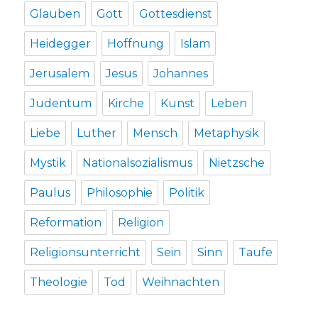
Glauben
Gott
Gottesdienst
Heidegger
Hoffnung
Islam
Jerusalem
Jesus
Johannes
Judentum
Kirche
Kunst
Leben
Liebe
Luther
Mensch
Metaphysik
Mystik
Nationalsozialismus
Nietzsche
Paulus
Philosophie
Politik
Reformation
Religion
Religionsunterricht
Sein
Sinn
Taufe
Theologie
Tod
Weihnachten