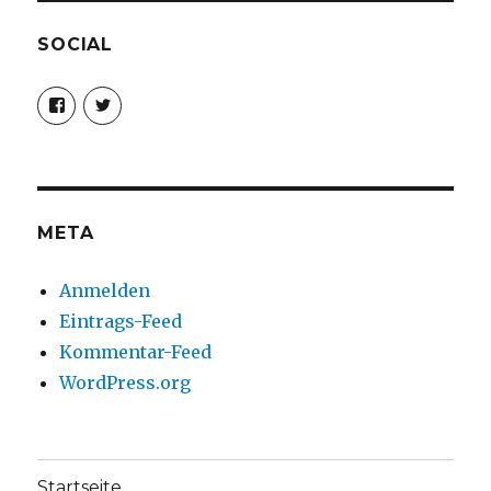
SOCIAL
Profil
Profil
von
von
christoph.fleischer1
ChristophFl
auf
auf
Facebook
Twitter
anzeigen
anzeigen
META
Anmelden
Eintrags-Feed
Kommentar-Feed
WordPress.org
Startseite