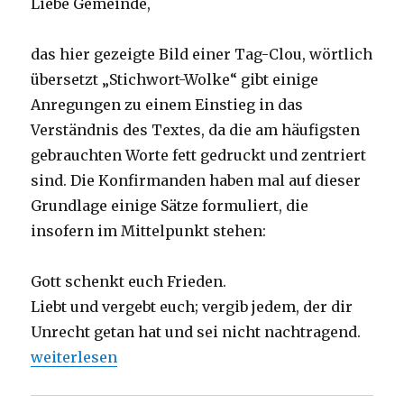
Liebe Gemeinde,
das hier gezeigte Bild einer Tag-Clou, wörtlich
übersetzt „Stichwort-Wolke“ gibt einige
Anregungen zu einem Einstieg in das
Verständnis des Textes, da die am häufigsten
gebrauchten Worte fett gedruckt und zentriert
sind. Die Konfirmanden haben mal auf dieser
Grundlage einige Sätze formuliert, die
insofern im Mittelpunkt stehen:
Gott schenkt euch Frieden.
Liebt und vergebt euch; vergib jedem, der dir
Unrecht getan hat und sei nicht nachtragend.
„Predigt über Kolosser 3, 12-17, Christoph Fleischer
weiterlesen