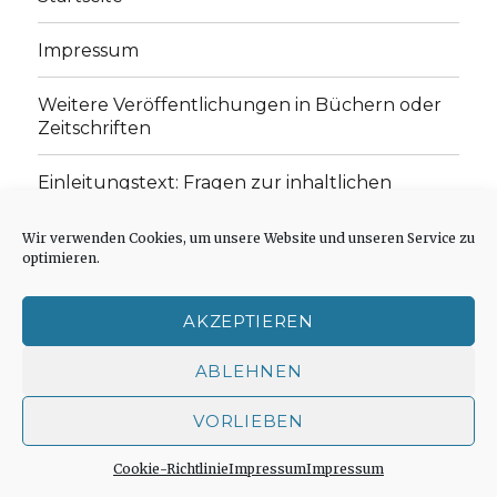
Impressum
Weitere Veröffentlichungen in Büchern oder
Zeitschriften
Einleitungstext: Fragen zur inhaltlichen
Position der Homepage und zum Begriff des
„schwachen Glaubens“
Wir verwenden Cookies, um unsere Website und unseren Service zu
optimieren.
Einladung zur Mitarbeit: Rezensionen,
Aufsätze, Gedichte und Predigten
AKZEPTIEREN
Cookie-Richtlinie (EU)
ABLEHNEN
VORLIEBEN
Der schwache Glaube
Impressum
Stolz präsentiert
von WordPress
Cookie-Richtlinie
Impressum
Impressum