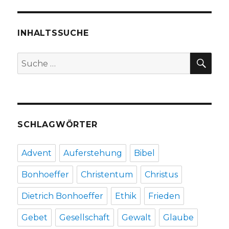
Kolosser
3,
12-
INHALTSSUCHE
17,
Christoph
SU
Suche
Fleischer,
nach:
Welver
2016
SCHLAGWÖRTER
Advent
Auferstehung
Bibel
Bonhoeffer
Christentum
Christus
Dietrich Bonhoeffer
Ethik
Frieden
Gebet
Gesellschaft
Gewalt
Glaube