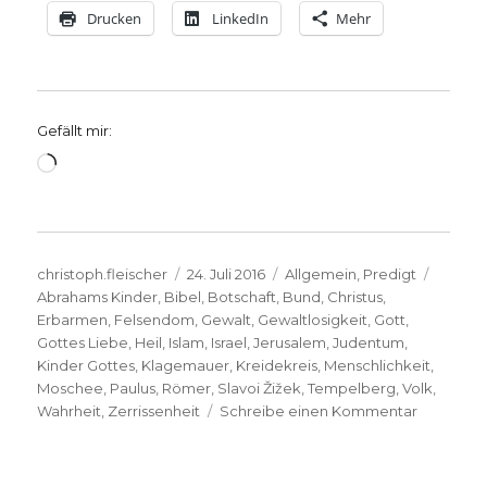
Drucken
LinkedIn
Mehr
Gefällt mir:
Wird
geladen …
Autor
Veröffentlicht
Kategorien
Schlag
christoph.fleischer
24. Juli 2016
Allgemein
,
Predigt
am
Abrahams Kinder
,
Bibel
,
Botschaft
,
Bund
,
Christus
,
Erbarmen
,
Felsendom
,
Gewalt
,
Gewaltlosigkeit
,
Gott
,
Gottes Liebe
,
Heil
,
Islam
,
Israel
,
Jerusalem
,
Judentum
,
Kinder Gottes
,
Klagemauer
,
Kreidekreis
,
Menschlichkeit
,
Moschee
,
Paulus
,
Römer
,
Slavoi Žižek
,
Tempelberg
,
Volk
,
zu
Wahrheit
,
Zerrissenheit
Schreibe einen Kommentar
Predigt
über
Römer