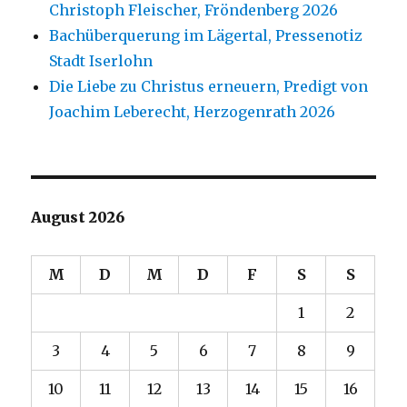
Christoph Fleischer, Fröndenberg 2026
Bachüberquerung im Lägertal, Pressenotiz
Stadt Iserlohn
Die Liebe zu Christus erneuern, Predigt von
Joachim Leberecht, Herzogenrath 2026
August 2026
M
D
M
D
F
S
S
1
2
3
4
5
6
7
8
9
10
11
12
13
14
15
16