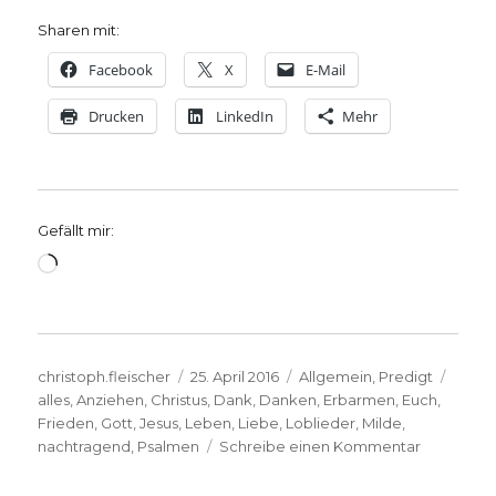
Sharen mit:
Facebook
X
E-Mail
Drucken
LinkedIn
Mehr
Gefällt mir:
Wird
geladen …
Autor
Veröffentlicht
Kategorien
Schla
christoph.fleischer
25. April 2016
Allgemein
,
Predigt
am
alles
,
Anziehen
,
Christus
,
Dank
,
Danken
,
Erbarmen
,
Euch
,
Frieden
,
Gott
,
Jesus
,
Leben
,
Liebe
,
Loblieder
,
Milde
,
zu
nachtragend
,
Psalmen
Schreibe einen Kommentar
Predigt
über