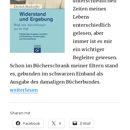
unterschiedlichen
Zeiten meines
Lebens
unterschiedlich
gelesen, aber
immer ist es mir
ein wichtiger
Begleiter gewesen.
Schon im Bücherschrank meiner Eltern stand
es, gebunden im schwarzen Einband als
Ausgabe des damaligen Bücherbundes.
„„Widerstand und Ergebung“ – Rezension als persön
weiterlesen
Sharen mit:
Facebook
X
E-Mail