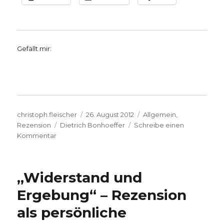
Gefällt mir:
Autor
Veröffentlicht
Kategorien
christoph.fleischer
26. August 2012
Allgemein
,
Schlagwörter
am
Rezension
Dietrich Bonhoeffer
Schreibe einen
zu
Kommentar
Kleines
Bonhoeffer
Handbuch
„Widerstand und
–
Rezension
Ergebung“ – Rezension
von
als persönliche
Christoph
Fleischer,