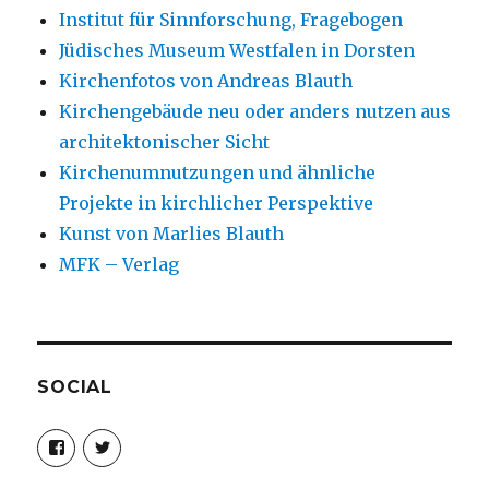
Institut für Sinnforschung, Fragebogen
Jüdisches Museum Westfalen in Dorsten
Kirchenfotos von Andreas Blauth
Kirchengebäude neu oder anders nutzen aus
architektonischer Sicht
Kirchenumnutzungen und ähnliche
Projekte in kirchlicher Perspektive
Kunst von Marlies Blauth
MFK – Verlag
SOCIAL
Profil
Profil
von
von
christoph.fleischer1
ChristophFl