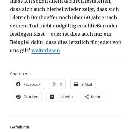
muss ich schon allein dadurch feststellen,
dass sich auch hierbei wieder zeigt, dass sich
Dietrich Bonhoeffer noch über 60 Jahre nach
seinem Tod nicht endgültig erschließen oder
festlegen lässt – oder ist dies auch nur ein
Beispiel dafür, dass dies letztlich für jeden von
„Beobachtungen zur Biografie Dietrich Bo
uns gilt?
weiterlesen
Sharen mit:
Facebook
X
E-Mail
Drucken
LinkedIn
Mehr
Gefällt mir: