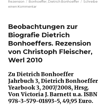
Schlagwörter
am
Rezension
Bonhoeffer
,
Dietrich Bonhoeffer
Schreibe
zu
einen Kommentar
Bonhoeffer
lesen
–
Beobachtungen zur
Rezension
zur
Biografie Dietrich
Bonhoeffer
Bonhoeffers. Rezension
Auswahl
–
von Christoph Fleischer,
Christoph
Fleischer
Werl 2010
Werl
2010
Zu Dietrich Bonhoeffer
Jahrbuch 3, Dietrich Bonhoeffer
Yearbook 3, 2007/2008, Hrsg.
Von Victoria J. Barnett u.a. ISBN
978-3-579-01893-5, 49,95 Euro.