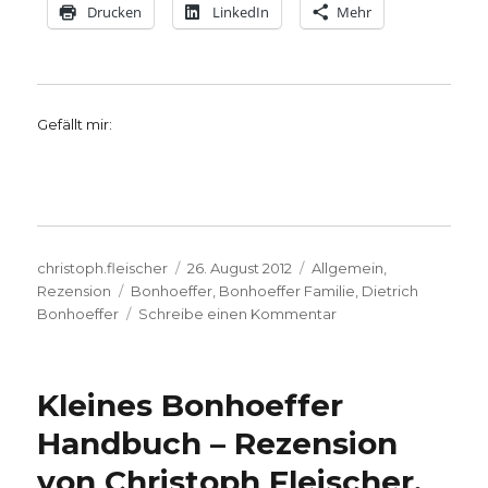
Drucken
LinkedIn
Mehr
Gefällt mir:
Autor
Veröffentlicht
Kategorien
christoph.fleischer
26. August 2012
Allgemein
,
Schlagwörter
am
Rezension
Bonhoeffer
,
Bonhoeffer Familie
,
Dietrich
zu
Bonhoeffer
Schreibe einen Kommentar
Liberaler
Christ
im
Kleines Bonhoeffer
Widerstand,
Rezension
Handbuch – Rezension
von
von Christoph Fleischer,
Christoph