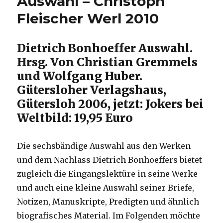
Auswahl – Christoph
Lektüregeschichte.
Fleischer Werl 2010
Christoph
Fleischer,
Werl
Dietrich Bonhoeffer Auswahl.
2011
Hrsg. Von Christian Gremmels
und Wolfgang Huber.
Gütersloher Verlagshaus,
Gütersloh 2006, jetzt: Jokers bei
Weltbild: 19,95 Euro
Die sechsbändige Auswahl aus den Werken
und dem Nachlass Dietrich Bonhoeffers bietet
zugleich die Eingangslektüre in seine Werke
und auch eine kleine Auswahl seiner Briefe,
Notizen, Manuskripte, Predigten und ähnlich
biografisches Material. Im Folgenden möchte