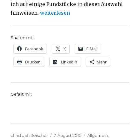
ich auf einige Fundstücke in dieser Auswahl
„Bonhoeffer lesen – Rezension zur Bon
hinweisen.
weiterlesen
Sharen mit:
Facebook
X
E-Mail
Drucken
LinkedIn
Mehr
Gefällt mir:
Autor
Veröffentlicht
Kategorien
christoph.fleischer
7. August 2010
Allgemein
,