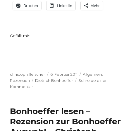
Drucken
LinkedIn
Mehr
Gefällt mir:
Autor
Veröffentlicht
Kategorien
christoph.fleischer
6. Februar 2011
Allgemein
,
Schlagwörter
am
Rezension
Dietrich Bonhoeffer
Schreibe einen
zu
Kommentar
„Widerstand
und
Ergebung“
Bonhoeffer lesen –
–
Rezension
Rezension zur Bonhoeffer
als
persönliche