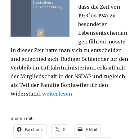
dass die Zeit von
1933 bis 1945 zu
besonderen
Lebensentscheidun
gen führen musste.
In dieser Zeit hatte man sich zu entscheiden
und entschied sich, Rüdiger Schleicher für den
Verbleib im Luftfahrtministerium, erkauft mit
der Mitgliedschaft in der NSDAP und zugleich
als Teil der Familie Bonhoeffer für den
„Liberaler Christ im Widerstand, Reze
Widerstand.
weiterlesen
Sharen mit:
Facebook
X
E-Mail