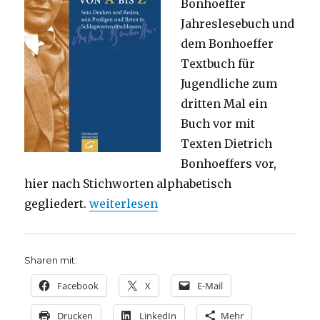
Bonhoeffer
Jahreslesebuch und
dem Bonhoeffer
Textbuch für
Jugendliche zum
dritten Mal ein
Buch vor mit
Texten Dietrich
Bonhoeffers vor,
hier nach Stichworten alphabetisch
„Kleines Bonhoeffer Handbuch – Rezens
gegliedert.
weiterlesen
Sharen mit:
Facebook
X
E-Mail
Drucken
LinkedIn
Mehr