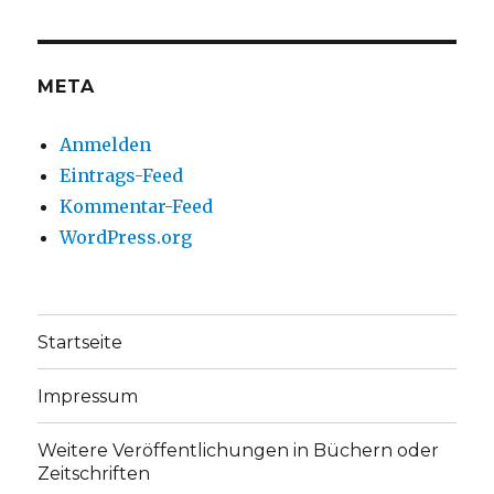
auf
auf
Facebook
Twitter
anzeigen
anzeigen
META
Anmelden
Eintrags-Feed
Kommentar-Feed
WordPress.org
Startseite
Impressum
Weitere Veröffentlichungen in Büchern oder
Zeitschriften