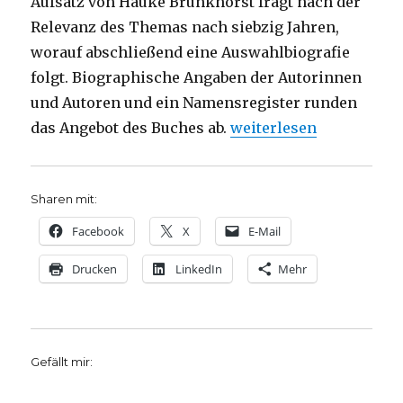
Aufsatz von Hauke Brunkhorst fragt nach der
Relevanz des Themas nach siebzig Jahren,
worauf abschließend eine Auswahlbiografie
folgt. Biographische Angaben der Autorinnen
und Autoren und ein Namensregister runden
„Durch Fortschritt zur 
das Angebot des Buches ab.
weiterlesen
Sharen mit:
Facebook
X
E-Mail
Drucken
LinkedIn
Mehr
Gefällt mir: