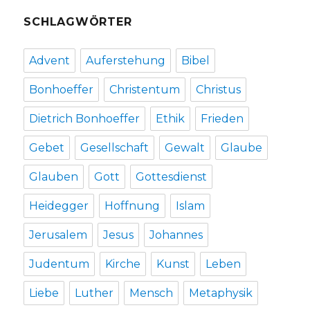
SCHLAGWÖRTER
Advent
Auferstehung
Bibel
Bonhoeffer
Christentum
Christus
Dietrich Bonhoeffer
Ethik
Frieden
Gebet
Gesellschaft
Gewalt
Glaube
Glauben
Gott
Gottesdienst
Heidegger
Hoffnung
Islam
Jerusalem
Jesus
Johannes
Judentum
Kirche
Kunst
Leben
Liebe
Luther
Mensch
Metaphysik