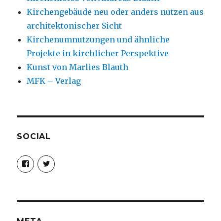
Kirchengebäude neu oder anders nutzen aus
architektonischer Sicht
Kirchenumnutzungen und ähnliche
Projekte in kirchlicher Perspektive
Kunst von Marlies Blauth
MFK – Verlag
SOCIAL
Profil
Profil
von
von
christoph.fleischer1
ChristophFl
auf
auf
Facebook
Twitter
anzeigen
anzeigen