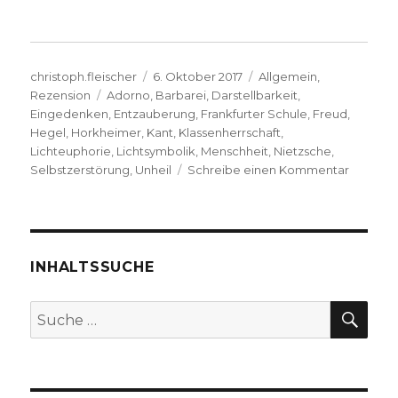
Autor
Veröffentlicht
Kategorien
christoph.fleischer
6. Oktober 2017
Allgemein
,
Schlagwörter
am
Rezension
Adorno
,
Barbarei
,
Darstellbarkeit
,
Eingedenken
,
Entzauberung
,
Frankfurter Schule
,
Freud
,
Hegel
,
Horkheimer
,
Kant
,
Klassenherrschaft
,
Lichteuphorie
,
Lichtsymbolik
,
Menschheit
,
Nietzsche
,
zu
Selbstzerstörung
,
Unheil
Schreibe einen Kommentar
Durch
Fortschri
zur
Katastr
Rezensi
INHALTSSUCHE
Christo
Fleische
SU
Suche
2017
nach: