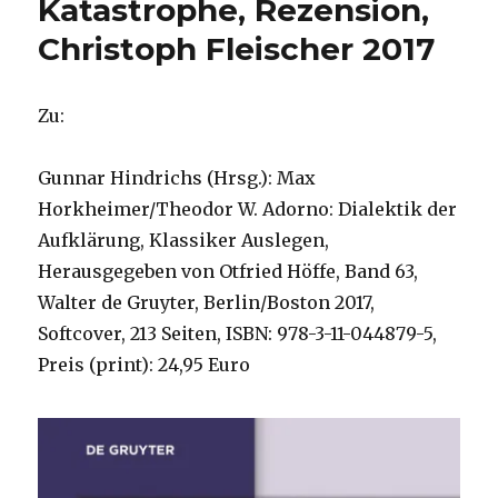
Katastrophe, Rezension,
von
Christoph Fleischer 2017
Christoph
Fleischer,
Welver
2018
Zu:
Gunnar Hindrichs (Hrsg.): Max
Horkheimer/Theodor W. Adorno: Dialektik der
Aufklärung, Klassiker Auslegen,
Herausgegeben von Otfried Höffe, Band 63,
Walter de Gruyter, Berlin/Boston 2017,
Softcover, 213 Seiten, ISBN: 978-3-11-044879-5,
Preis (print): 24,95 Euro