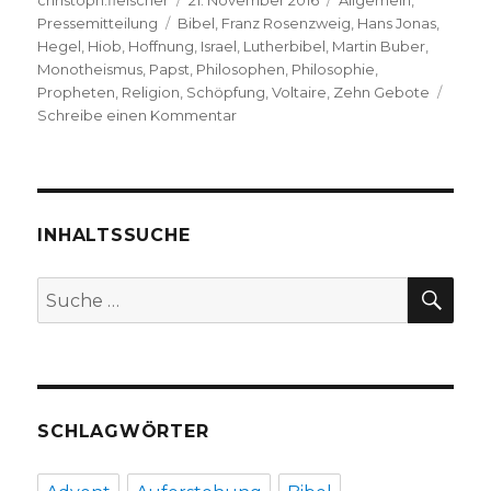
christoph.fleischer
21. November 2016
Allgemein
,
Schlagwörter
am
Pressemitteilung
Bibel
,
Franz Rosenzweig
,
Hans Jonas
,
Hegel
,
Hiob
,
Hoffnung
,
Israel
,
Lutherbibel
,
Martin Buber
,
Monotheismus
,
Papst
,
Philosophen
,
Philosophie
,
Propheten
,
Religion
,
Schöpfung
,
Voltaire
,
Zehn Gebote
zu
Schreibe einen Kommentar
„Die
Bibel
und
die
Philosophen“
INHALTSSUCHE
–
Presseankündigung
SU
Suche
von
nach:
Sabine
Schaub,
Pressesprecherin
Philosophie
Magazin
SCHLAGWÖRTER