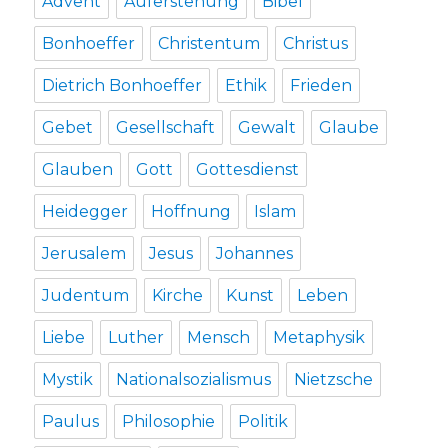
Advent
Auferstehung
Bibel
Bonhoeffer
Christentum
Christus
Dietrich Bonhoeffer
Ethik
Frieden
Gebet
Gesellschaft
Gewalt
Glaube
Glauben
Gott
Gottesdienst
Heidegger
Hoffnung
Islam
Jerusalem
Jesus
Johannes
Judentum
Kirche
Kunst
Leben
Liebe
Luther
Mensch
Metaphysik
Mystik
Nationalsozialismus
Nietzsche
Paulus
Philosophie
Politik