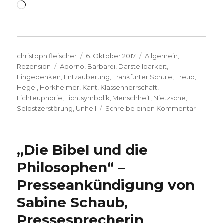
Wird
geladen …
Autor
Veröffentlicht
Kategorien
christoph.fleischer
6. Oktober 2017
Allgemein
,
Schlagwörter
am
Rezension
Adorno
,
Barbarei
,
Darstellbarkeit
,
Eingedenken
,
Entzauberung
,
Frankfurter Schule
,
Freud
,
Hegel
,
Horkheimer
,
Kant
,
Klassenherrschaft
,
Lichteuphorie
,
Lichtsymbolik
,
Menschheit
,
Nietzsche
,
zu
Selbstzerstörung
,
Unheil
Schreibe einen Kommentar
Durch
Fortschri
zur
„Die Bibel und die
Katastr
Rezensi
Philosophen“ –
Christo
Presseankündigung von
Fleische
2017
Sabine Schaub,
Pressesprecherin