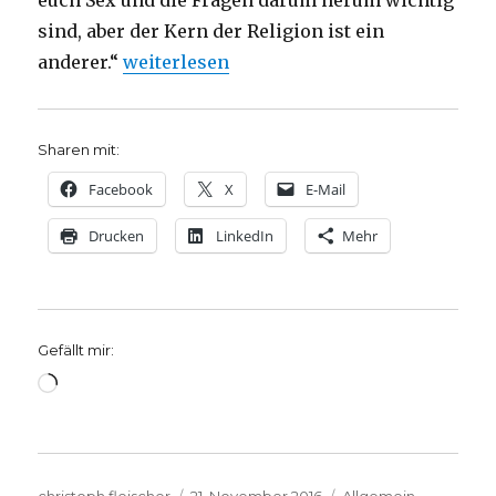
euch Sex und die Fragen darum herum wichtig
sind, aber der Kern der Religion ist ein
„„Die Bibel und die Philosophen“ – Pres
anderer.“
weiterlesen
Sharen mit:
Facebook
X
E-Mail
Drucken
LinkedIn
Mehr
Gefällt mir:
Wird
geladen …
Autor
Veröffentlicht
Kategorien