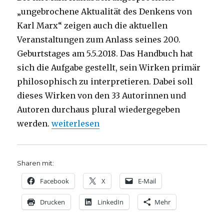
„ungebrochene Aktualität des Denkens von
Karl Marx“ zeigen auch die aktuellen
Veranstaltungen zum Anlass seines 200.
Geburtstages am 5.5.2018. Das Handbuch hat
sich die Aufgabe gestellt, sein Wirken primär
philosophisch zu interpretieren. Dabei soll
dieses Wirken von den 33 Autorinnen und
Autoren durchaus plural wiedergegeben
„Karl Marx für heute, Rezension von Chris
werden.
weiterlesen
Sharen mit:
Facebook
X
E-Mail
Drucken
LinkedIn
Mehr