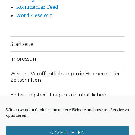
Kommentar-Feed
WordPress.org
Startseite
Impressum
Weitere Veröffentlichungen in Büchern oder
Zeitschriften
Einleitungstext: Fragen zur inhaltlichen
Position der Homepage und zum Begriff des
„schwachen Glaubens“
Wir verwenden Cookies, um unsere Website und unseren Service zu
optimieren.
Einladung zur Mitarbeit: Rezensionen,
Aufsätze, Gedichte und Predigten
AKZEPTIEREN