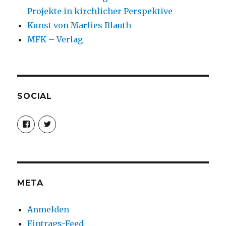
Projekte in kirchlicher Perspektive
Kunst von Marlies Blauth
MFK – Verlag
SOCIAL
Profil
Profil
von
von
christoph.fleischer1
ChristophFl
auf
auf
Facebook
Twitter
anzeigen
anzeigen
META
Anmelden
Eintrags-Feed