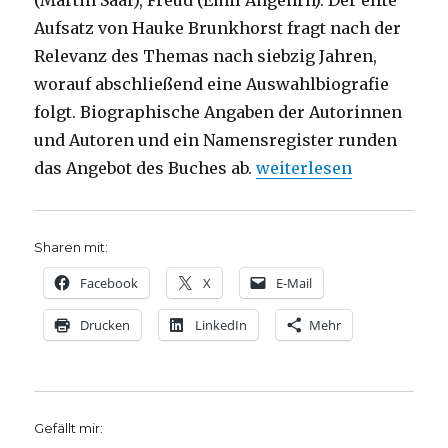
Aufsatz von Hauke Brunkhorst fragt nach der
Relevanz des Themas nach siebzig Jahren,
worauf abschließend eine Auswahlbiografie
folgt. Biographische Angaben der Autorinnen
und Autoren und ein Namensregister runden
„Durch Fortschritt zur 
das Angebot des Buches ab.
weiterlesen
Sharen mit:
Facebook
X
E-Mail
Drucken
LinkedIn
Mehr
Gefällt mir: