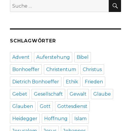
SU
Suche
Werl
nach:
2010
SCHLAGWÖRTER
Advent
Auferstehung
Bibel
Bonhoeffer
Christentum
Christus
Dietrich Bonhoeffer
Ethik
Frieden
Gebet
Gesellschaft
Gewalt
Glaube
Glauben
Gott
Gottesdienst
Heidegger
Hoffnung
Islam
Jerusalem
Jesus
Johannes