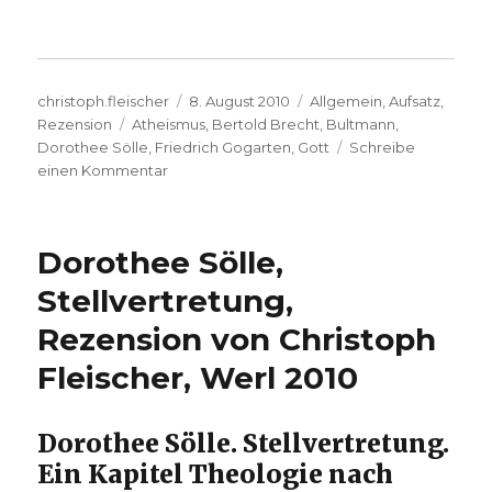
Autor
Veröffentlicht
Kategorien
christoph.fleischer
8. August 2010
Allgemein
,
Aufsatz
,
Schlagwörter
am
Rezension
Atheismus
,
Bertold Brecht
,
Bultmann
,
Dorothee Sölle
,
Friedrich Gogarten
,
Gott
Schreibe
zu
einen Kommentar
Rezension
zu:
Dorothee
Dorothee Sölle,
Sölle,
Die
Stellvertretung,
Wahrheit
Rezension von Christoph
ist
konkret,
Fleischer, Werl 2010
Rezension
von
Christoph
Dorothee Sölle. Stellvertretung.
Fleischer,
Ein Kapitel Theologie nach
Werl