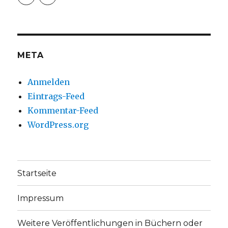
christoph.fleischer1
ChristophFl
auf
auf
Facebook
Twitter
anzeigen
anzeigen
META
Anmelden
Eintrags-Feed
Kommentar-Feed
WordPress.org
Startseite
Impressum
Weitere Veröffentlichungen in Büchern oder