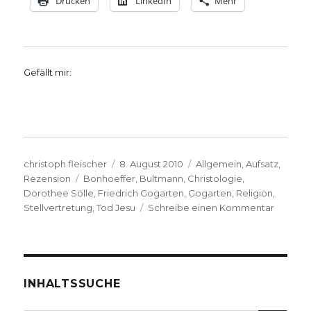
Drucken
LinkedIn
Mehr
Gefällt mir:
Autor
Veröffentlicht
Kategorien
christoph.fleischer
8. August 2010
Allgemein
,
Aufsatz
,
Schlagwörter
am
Rezension
Bonhoeffer
,
Bultmann
,
Christologie
,
Dorothee Sölle
,
Friedrich Gogarten
,
Gogarten
,
Religion
,
zu
Stellvertretung
,
Tod Jesu
Schreibe einen Kommentar
Doroth
Sölle,
Stellver
Rezensi
von
INHALTSSUCHE
Christo
Fleische