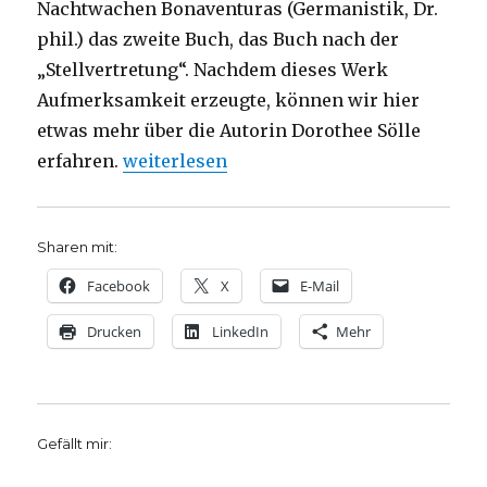
Nachtwachen Bonaventuras (Germanistik, Dr.
phil.) das zweite Buch, das Buch nach der
„Stellvertretung“. Nachdem dieses Werk
Aufmerksamkeit erzeugte, können wir hier
etwas mehr über die Autorin Dorothee Sölle
„Rezension zu: Dorothee Sölle, Die Wahrh
erfahren.
weiterlesen
Sharen mit:
Facebook
X
E-Mail
Drucken
LinkedIn
Mehr
Gefällt mir: