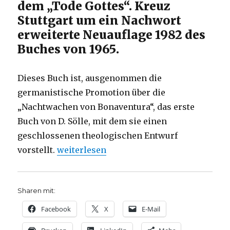
2010
dem „Tode Gottes“. Kreuz
Stuttgart um ein Nachwort
erweiterte Neuauflage 1982 des
Buches von 1965.
Dieses Buch ist, ausgenommen die
germanistische Promotion über die
„Nachtwachen von Bonaventura“, das erste
Buch von D. Sölle, mit dem sie einen
geschlossenen theologischen Entwurf
„Dorothee Sölle, Stellvertretung, Rezensi
vorstellt.
weiterlesen
Sharen mit:
Facebook
X
E-Mail