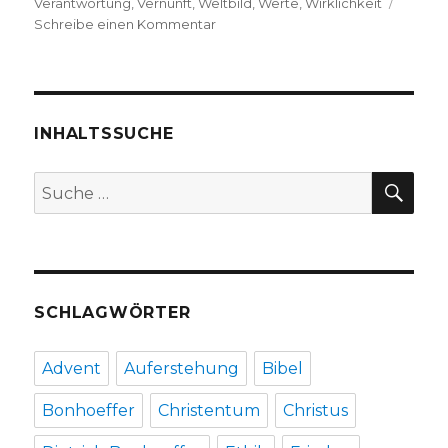
Verantwortung
,
Vernunft
,
Weltbild
,
Werte
,
Wirklichkeit
zu
Schreibe einen Kommentar
Ethik
theologisch
begründen,
Rezension
von
INHALTSSUCHE
Markus
Chmielorz
SU
Suche
und
nach:
Christoph
Fleischer,
Dortmund,
Welver
2019
SCHLAGWÖRTER
Advent
Auferstehung
Bibel
Bonhoeffer
Christentum
Christus