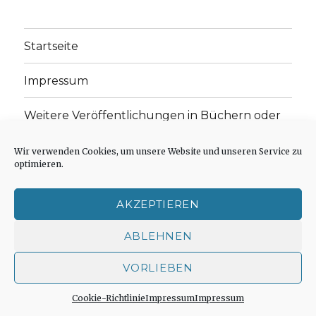
Startseite
Impressum
Weitere Veröffentlichungen in Büchern oder
Zeitschriften
Wir verwenden Cookies, um unsere Website und unseren Service zu
Einleitungstext: Fragen zur inhaltlichen
optimieren.
Position der Homepage und zum Begriff des
„schwachen Glaubens“
AKZEPTIEREN
Einladung zur Mitarbeit: Rezensionen,
ABLEHNEN
Aufsätze, Gedichte und Predigten
VORLIEBEN
Cookie-Richtlinie (EU)
Cookie-Richtlinie
Impressum
Impressum