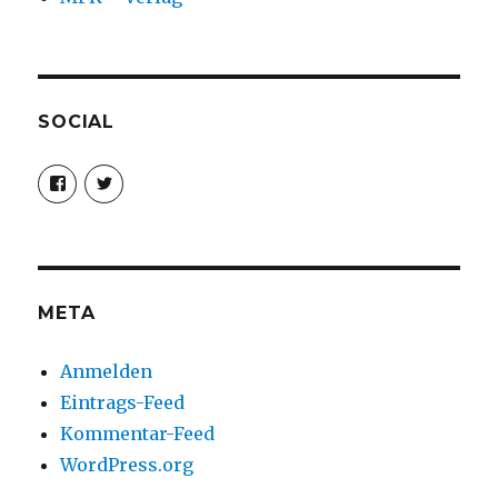
SOCIAL
Profil
Profil
von
von
christoph.fleischer1
ChristophFl
auf
auf
Facebook
Twitter
anzeigen
anzeigen
META
Anmelden
Eintrags-Feed
Kommentar-Feed
WordPress.org