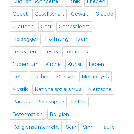
Dietrich Bonhoeffer
Ethik
Frieden
Gebet
Gesellschaft
Gewalt
Glaube
Glauben
Gott
Gottesdienst
Heidegger
Hoffnung
Islam
Jerusalem
Jesus
Johannes
Judentum
Kirche
Kunst
Leben
Liebe
Luther
Mensch
Metaphysik
Mystik
Nationalsozialismus
Nietzsche
Paulus
Philosophie
Politik
Reformation
Religion
Religionsunterricht
Sein
Sinn
Taufe