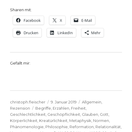
Sharen mit:
Facebook
X
E-Mail
Drucken
LinkedIn
Mehr
Gefällt mir:
Autor
Veröffentlicht
Kategorien
christoph.fleischer
9. Januar 2019
Allgemein
,
Schlagwörter
am
Rezension
Begriffe
,
Erzählen
,
Freiheit
,
Geschlechtlichkeit
,
Geschöpflichkeit
,
Glauben
,
Gott
,
Körperlichkeit
,
Kreatürlichkeit
,
Metaphysik
,
Normen
,
Phänomenologie
,
Philosophie
,
Reformation
,
Relationalität
,