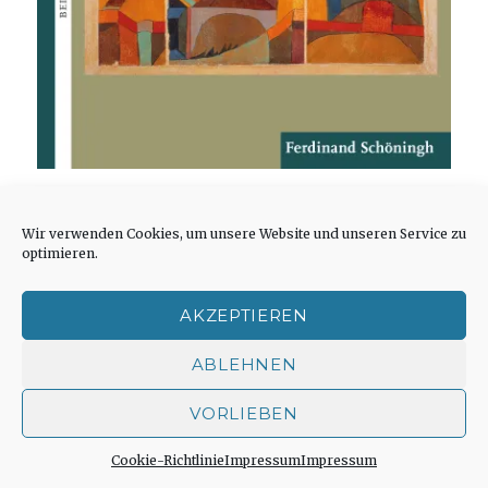
Die Einleitung des Aufsatzbandes weist
Wir verwenden Cookies, um unsere Website und unseren Service zu
einerseits auf die Erosion des Gottesbegriffs
optimieren.
in der Bevölkerung hin und andererseits auf
aktuelle Diskussionen um den Theismus in
AKZEPTIEREN
Theologie, Philosophie und interreligiösem
ABLEHNEN
Dialog. Die zusammenfassende Vorstellung
aller Artikel in der Einleitung soll hier nicht
VORLIEBEN
wiederholt werden (siehe Leseprobe mit
Inhaltsverzeichnis und Einführung:
Cookie-Richtlinie
Impressum
Impressum