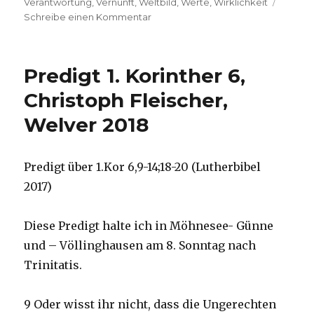
Verantwortung
,
Vernunft
,
Weltbild
,
Werte
,
Wirklichkeit
zu
Schreibe einen Kommentar
Ethik
theologisch
begründen,
Predigt 1. Korinther 6,
Rezension
von
Christoph Fleischer,
Markus
Welver 2018
Chmielorz
und
Christoph
Fleischer,
Predigt über 1.Kor 6,9-14;18-20 (Lutherbibel
Dortmund,
2017)
Welver
2019
Diese Predigt halte ich in Möhnesee- Günne
und – Völlinghausen am 8. Sonntag nach
Trinitatis.
9 Oder wisst ihr nicht, dass die Ungerechten