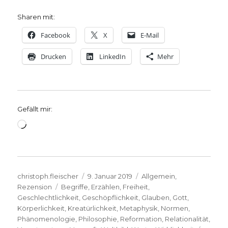
Sharen mit:
Facebook
X
E-Mail
Drucken
LinkedIn
Mehr
Gefällt mir:
Wird
geladen …
Autor
Veröffentlicht
Kategorien
christoph.fleischer
9. Januar 2019
Allgemein
,
Schlagwörter
am
Rezension
Begriffe
,
Erzählen
,
Freiheit
,
Geschlechtlichkeit
,
Geschöpflichkeit
,
Glauben
,
Gott
,
Körperlichkeit
,
Kreatürlichkeit
,
Metaphysik
,
Normen
,
Phänomenologie
,
Philosophie
,
Reformation
,
Relationalität
,