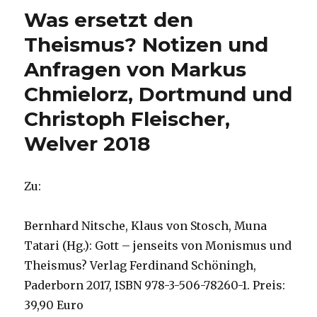
Korinther
Was ersetzt den
6,
Christoph
Theismus? Notizen und
Fleischer,
Anfragen von Markus
Welver
2018
Chmielorz, Dortmund und
Christoph Fleischer,
Welver 2018
Zu:
Bernhard Nitsche, Klaus von Stosch, Muna
Tatari (Hg.): Gott – jenseits von Monismus und
Theismus? Verlag Ferdinand Schöningh,
Paderborn 2017, ISBN 978-3-506-78260-1. Preis:
39,90 Euro