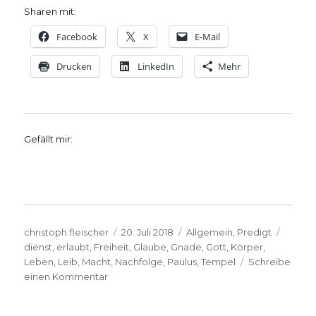
Sharen mit:
Facebook
X
E-Mail
Drucken
LinkedIn
Mehr
Gefällt mir:
Autor
Veröffentlicht
Kategorien
Schlag
christoph.fleischer
20. Juli 2018
Allgemein
,
Predigt
am
dienst
,
erlaubt
,
Freiheit
,
Glaube
,
Gnade
,
Gott
,
Körper
,
Leben
,
Leib
,
Macht
,
Nachfolge
,
Paulus
,
Tempel
Schreibe
zu
einen Kommentar
Predigt
1.