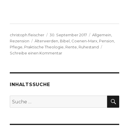
Autor
Veröffentlicht
Kategorien
christoph.fleischer
30. September 2017
Allgemein
,
Schlagwörter
am
Rezension
Älterwerden
,
Bibel
,
Coenen-Marx
,
Pension
,
Pflege
,
Praktische Theologie
,
Rente
,
Ruhestand
zu
Schreibe einen Kommentar
Altsein
ist
Neubeginn,
Rezension
von
INHALTSSUCHE
Christoph
Fleischer,
SU
Suche
Welver
nach:
2017