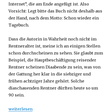
Internet“, die am Ende angefügt ist. Also
Vorsicht: Legt bitte das Buch nicht deshalb aus
der Hand, nach dem Motto: Schon wieder ein
Tagebuch.
Dass die Autorin in Wahrheit noch nicht im
Rentneralter ist, meine ich an einigen Stellen
schon durchscheinen zu sehen. Sie glaubt zum
Beispiel, die Hauptbeschäftigung reisender
Rentner scheinen Diaabende zu sein, was von
der Gattung her klar in die siebziger und
frühen achtziger Jahre gehört. Solche
diaschauenden Rentner dürften heute so um
90 sein.
„Rentnerin auf Tour, Rezension von Christoph Flei
weiterlesen