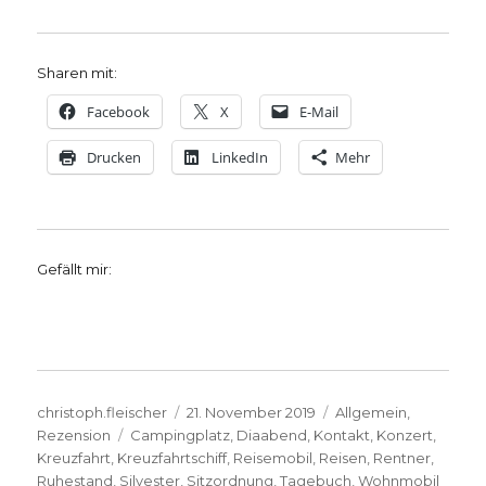
Sharen mit:
Facebook
X
E-Mail
Drucken
LinkedIn
Mehr
Gefällt mir:
Autor
Veröffentlicht
Kategorien
christoph.fleischer
21. November 2019
Allgemein
,
Schlagwörter
am
Rezension
Campingplatz
,
Diaabend
,
Kontakt
,
Konzert
,
Kreuzfahrt
,
Kreuzfahrtschiff
,
Reisemobil
,
Reisen
,
Rentner
,
Ruhestand
,
Silvester
,
Sitzordnung
,
Tagebuch
,
Wohnmobil