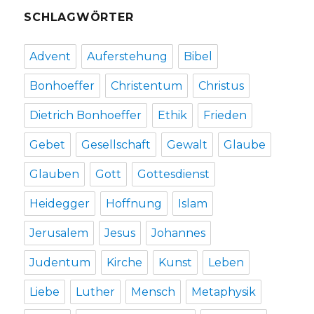
SCHLAGWÖRTER
Advent
Auferstehung
Bibel
Bonhoeffer
Christentum
Christus
Dietrich Bonhoeffer
Ethik
Frieden
Gebet
Gesellschaft
Gewalt
Glaube
Glauben
Gott
Gottesdienst
Heidegger
Hoffnung
Islam
Jerusalem
Jesus
Johannes
Judentum
Kirche
Kunst
Leben
Liebe
Luther
Mensch
Metaphysik