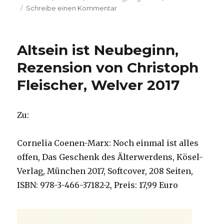
zu
Schreibe einen Kommentar
Rentnerin
auf
Tour,
Altsein ist Neubeginn,
Rezension
von
Rezension von Christoph
Christoph
Fleischer, Welver 2017
Fleischer,
Welver
2019
Zu:
Cornelia Coenen-Marx: Noch einmal ist alles
offen, Das Geschenk des Älterwerdens, Kösel-
Verlag, München 2017, Softcover, 208 Seiten,
ISBN: 978-3-466-37182-2, Preis: 17,99 Euro