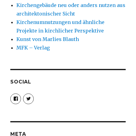
Kirchengebäude neu oder anders nutzen aus
architektonischer Sicht
Kirchenumnutzungen und ähnliche
Projekte in kirchlicher Perspektive
Kunst von Marlies Blauth
MFK – Verlag
SOCIAL
Profil
Profil
von
von
christoph.fleischer1
ChristophFl
auf
auf
Facebook
Twitter
anzeigen
anzeigen
META