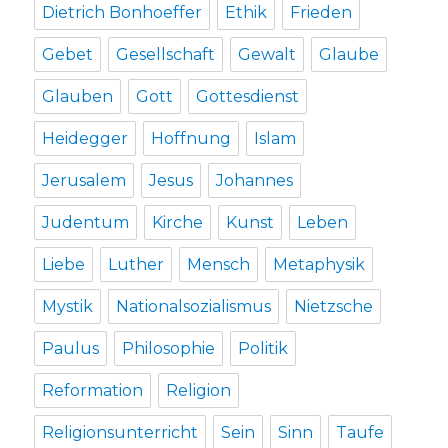
Dietrich Bonhoeffer
Ethik
Frieden
Gebet
Gesellschaft
Gewalt
Glaube
Glauben
Gott
Gottesdienst
Heidegger
Hoffnung
Islam
Jerusalem
Jesus
Johannes
Judentum
Kirche
Kunst
Leben
Liebe
Luther
Mensch
Metaphysik
Mystik
Nationalsozialismus
Nietzsche
Paulus
Philosophie
Politik
Reformation
Religion
Religionsunterricht
Sein
Sinn
Taufe