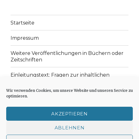
Startseite
Impressum
Weitere Veröffentlichungen in Büchern oder
Zeitschriften
Einleitungstext: Fragen zur inhaltlichen
Position der Homepage und zum Begriff des
„schwachen Glaubens“
Wir verwenden Cookies, um unsere Website und unseren Service zu
optimieren.
Einladung zur Mitarbeit: Rezensionen,
Aufsätze, Gedichte und Predigten
AKZEPTIEREN
Cookie-Richtlinie (EU)
ABLEHNEN