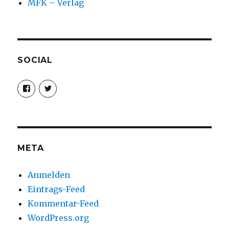
MFK – Verlag
SOCIAL
Profil
Profil
von
von
christoph.fleischer1
ChristophFl
auf
auf
Facebook
Twitter
anzeigen
anzeigen
META
Anmelden
Eintrags-Feed
Kommentar-Feed
WordPress.org