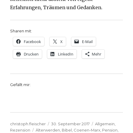
Erfahrungen, Träumen und Gedanken.
Sharen mit:
Facebook
X
E-Mail
Drucken
LinkedIn
Mehr
Gefällt mir:
Autor
Veröffentlicht
Kategorien
christoph.fleischer
30. September 2017
Allgemein
,
Schlagwörter
am
Rezension
Älterwerden
,
Bibel
,
Coenen-Marx
,
Pension
,