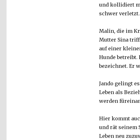
und kollidiert m
schwer verletzt
Malin, die im K
Mutter Sina trif
auf einer kleine
Hunde betreibt.
bezeichnet. Er 
Jando gelingt e
Leben als Bezie
werden füreinan
Hier kommt auch
und rät seinem 
Leben neu zuzuw