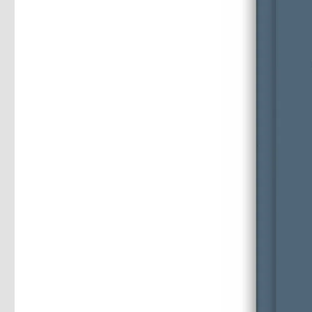
lernen,
Rezension
von
Christoph
Fleischer,
Welver
2020,