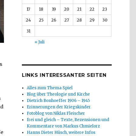
17
18
19
20
21
22
23
24
25
26
27
28
29
30
31
« Juli
s
LINKS INTERESSANTER SEITEN
Alles zum Thema Spiel
Blog über Theologie und Kirche
n
Dietrich Bonhoeffer 1906 – 1945
nd
Erinnerungen der Kriegskinder
Fotoblog von Niklas Fleischer
frei und gleich – Texte, Rezensionen und
Kommentare von Markus Chmielorz
ße
Hanns Dieter Hüsch, weitere Infos