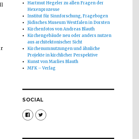
Hartmut Hegeler zu allen Fragen der
ll
Hexenprozesse
Institut für Sinnforschung, Fragebogen
Jüdisches Museum Westfalen in Dorsten
Kirchenfotos von Andreas Blauth
Kirchengebäude neu oder anders nutzen
aus architektonischer Sicht
ür
Kirchenumnutzungen und ähnliche
Projekte in kirchlicher Perspektive
Kunst von Marlies Blauth
MFK – Verlag
SOCIAL
Profil
Profil
von
von
christoph.fleischer1
ChristophFl
auf
auf
Facebook
Twitter
anzeigen
anzeigen