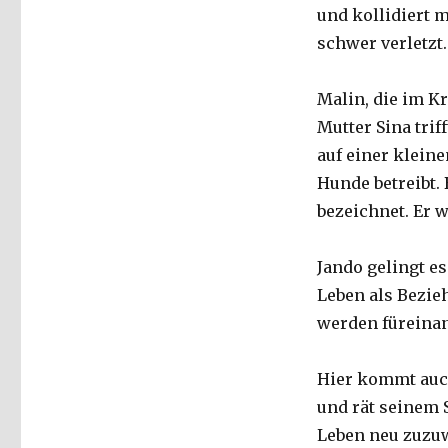
und kollidiert m
schwer verletzt
Malin, die im K
Mutter Sina trif
auf einer kleine
Hunde betreibt.
bezeichnet. Er 
Jando gelingt e
Leben als Bezie
werden füreinan
Hier kommt auch
und rät seinem 
Leben neu zuzuw