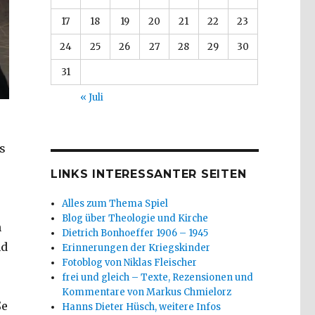
17
18
19
20
21
22
23
24
25
26
27
28
29
30
31
« Juli
s
LINKS INTERESSANTER SEITEN
Alles zum Thema Spiel
Blog über Theologie und Kirche
n
Dietrich Bonhoeffer 1906 – 1945
nd
Erinnerungen der Kriegskinder
Fotoblog von Niklas Fleischer
frei und gleich – Texte, Rezensionen und
Kommentare von Markus Chmielorz
ße
Hanns Dieter Hüsch, weitere Infos