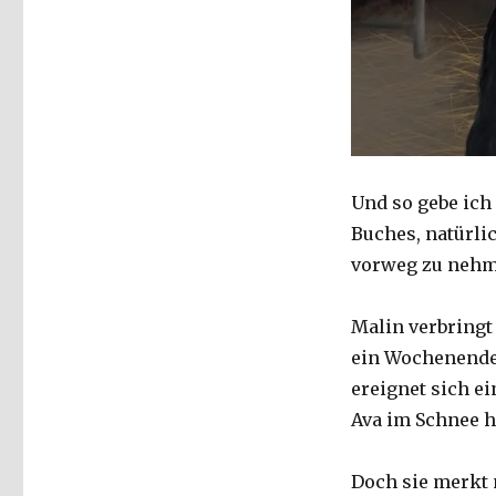
Und so gebe ich
Buches, natürli
vorweg zu nehm
Malin verbringt
ein Wochenende
ereignet sich e
Ava im Schnee 
Doch sie merkt n