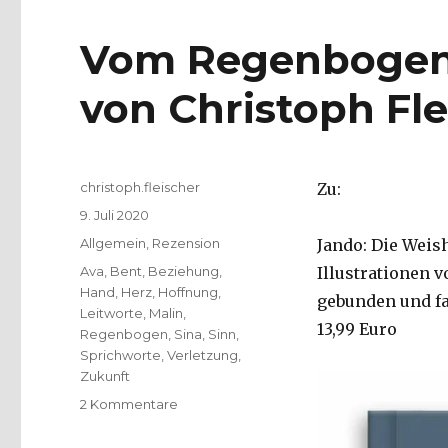
Vom Regenbogen 
von Christoph Fle
Autor
christoph.fleischer
Zu:
Veröffentlicht
9. Juli 2020
am
Kategorien
Allgemein
,
Rezension
Jando: Die Weis
Schlagwörter
Ava
,
Bent
,
Beziehung
,
Illustrationen 
Hand
,
Herz
,
Hoffnung
,
gebunden und far
Leitworte
,
Malin
,
13,99 Euro
Regenbogen
,
Sina
,
Sinn
,
Sprichworte
,
Verletzung
,
Zukunft
zu
2 Kommentare
Vom
Regenbogen