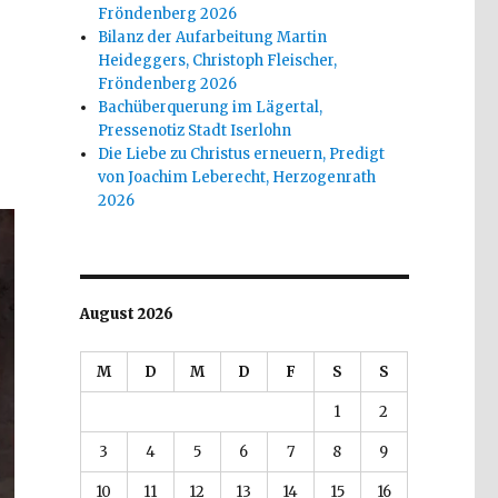
Fröndenberg 2026
Bilanz der Aufarbeitung Martin
Heideggers, Christoph Fleischer,
Fröndenberg 2026
Bachüberquerung im Lägertal,
Pressenotiz Stadt Iserlohn
Die Liebe zu Christus erneuern, Predigt
von Joachim Leberecht, Herzogenrath
2026
August 2026
M
D
M
D
F
S
S
1
2
3
4
5
6
7
8
9
10
11
12
13
14
15
16