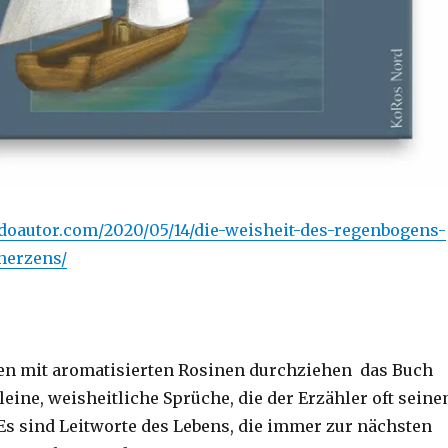
ndoautor.com/2020/05/14/die-weisheit-des-regenbogens-
herzens/
en mit aromatisierten Rosinen durchziehen das Buch
eine, weisheitliche Sprüche, die der Erzähler oft sein
 Es sind Leitworte des Lebens, die immer zur nächsten