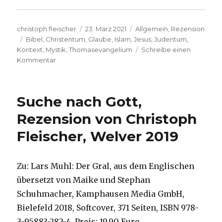
Autor
Veröffentlicht
Kategorien
christoph.fleischer
23. März 2021
Allgemein
,
Rezension
Schlagwörter
am
Bibel
,
Christentum
,
Glaube
,
Islam
,
Jesus
,
Judentum
,
Kontext
,
Mystik
,
Thomasevangelium
Schreibe einen
zu
Kommentar
Jesus
neu
zu
Suche nach Gott,
hören,
Rezension
Rezension von Christoph
von
Fleischer, Welver 2019
Christoph
Fleischer,
Welver
2021
Zu: Lars Muhl: Der Gral, aus dem Englischen
übersetzt von Maike und Stephan
Schuhmacher, Kamphausen Media GmbH,
Bielefeld 2018, Softcover, 371 Seiten, ISBN 978-
3-95883-282-4, Preis: 19,90 Euro