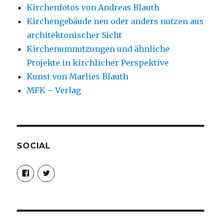
Kirchenfotos von Andreas Blauth
Kirchengebäude neu oder anders nutzen aus
architektonischer Sicht
Kirchenumnutzungen und ähnliche
Projekte in kirchlicher Perspektive
Kunst von Marlies Blauth
MFK – Verlag
SOCIAL
Profil
Profil
von
von
christoph.fleischer1
ChristophFl
auf
auf
Facebook
Twitter
anzeigen
anzeigen