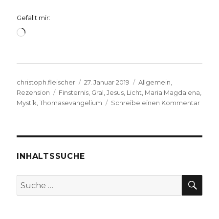
Gefällt mir:
Wird
geladen …
Autor
Veröffentlicht
Kategorien
christoph.fleischer
27. Januar 2019
Allgemein
,
Schlagwörter
am
Rezension
Finsternis
,
Gral
,
Jesus
,
Licht
,
Maria Magdalena
,
zu
Mystik
,
Thomasevangelium
Schreibe einen Kommentar
Such
nach
Gott,
Rezen
von
INHALTSSUCHE
Chris
Fleisc
SU
Suche
Welve
nach:
2019