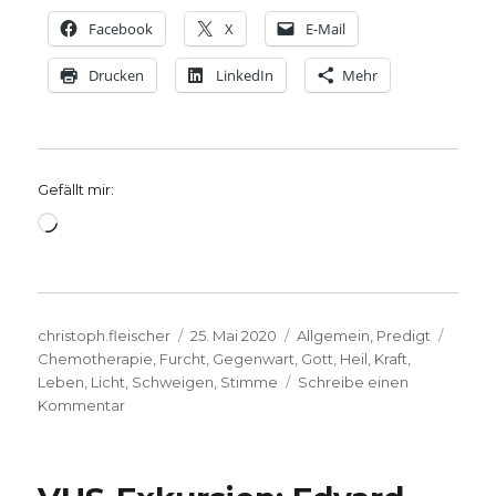
Facebook
X
E-Mail
Drucken
LinkedIn
Mehr
Gefällt mir:
Wird
geladen …
Autor
Veröffentlicht
Kategorien
Schla
christoph.fleischer
25. Mai 2020
Allgemein
,
Predigt
am
Chemotherapie
,
Furcht
,
Gegenwart
,
Gott
,
Heil
,
Kraft
,
Leben
,
Licht
,
Schweigen
,
Stimme
Schreibe einen
zu
Kommentar
Predigtgedanken
zu
Exaudi