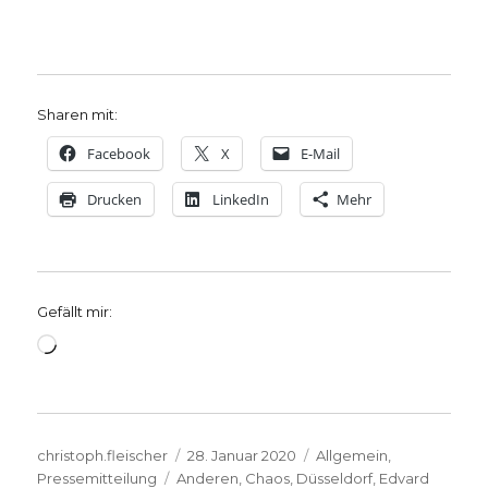
Sharen mit:
Facebook
X
E-Mail
Drucken
LinkedIn
Mehr
Gefällt mir:
Wird
geladen …
Autor
Veröffentlicht
Kategorien
christoph.fleischer
28. Januar 2020
Allgemein
,
Schlagwörter
am
Pressemitteilung
Anderen
,
Chaos
,
Düsseldorf
,
Edvard