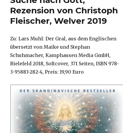
Suche nach Gott,
von
Rezension von Christoph
Christoph
Fleischer, Welver 2019
Fleischer,
Welver
2019
Zu: Lars Muhl: Der Gral, aus dem Englischen
übersetzt von Maike und Stephan
Schuhmacher, Kamphausen Media GmbH,
Bielefeld 2018, Softcover, 371 Seiten, ISBN 978-
3-95883-282-4, Preis: 19,90 Euro