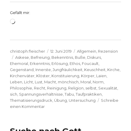
Gefällt mir:
Wird
geladen …
Autor
Veröffentlicht
Kategorien
christoph.fleischer
12. Juni 2019
Allgemein
,
Rezension
Schlagwörter
am
Askese
,
Befreiung
,
Bekenntnis
,
Buße
,
Diskurs
,
Ehemoral
,
Erkenntnis
,
Erlösung
,
Ethos
,
Foucault
,
Gegenstand
,
Innerste
,
Jungfräulichkeit
,
Keuschheit
,
Kirche
,
Kirchenväter
,
Klöster
,
Konstituierung
,
Körper
,
Laien
,
Leben
,
Licht
,
Lust
,
Macht
,
mönchisch
,
Moral
,
Norm
,
Philosophie
,
Recht
,
Reinigung
,
Religion
,
selbst
,
Sexualität
,
sich
,
Spannungsverhältnisse
,
Tabu
,
Taufpraktiken
,
Thematisierungsdruck
,
Übung
,
Untersuchung
Schreibe
zu
einen Kommentar
Kirche
und
Sexualität,
Rezension