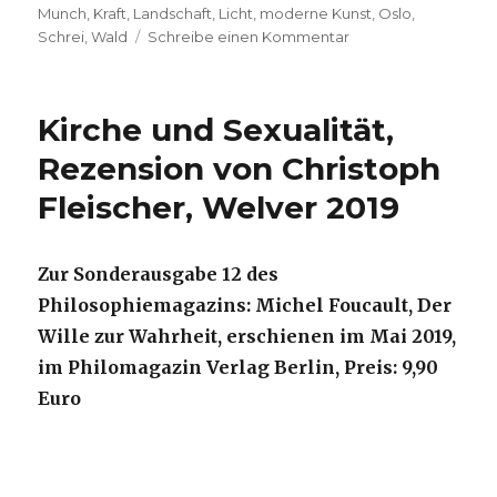
Munch
,
Kraft
,
Landschaft
,
Licht
,
moderne Kunst
,
Oslo
,
zu
Schrei
,
Wald
Schreibe einen Kommentar
VHS-
Exkursion:
Edvard
Kirche und Sexualität,
Munch
in
Rezension von Christoph
der
Fleischer, Welver 2019
Kunstsammlung
NRW,
K20
in
Zur Sonderausgabe 12 des
Düsseldorf,
Philosophiemagazins: Michel Foucault, Der
Pressemitteilung
Wille zur Wahrheit, erschienen im Mai 2019,
VHS
Iserlohn
im Philomagazin Verlag Berlin, Preis: 9,90
2020
Euro