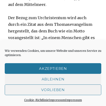
auf dem Mittelmeer.
Der Bezug zum Urchristentum wird auch
durch ein Zitat aus dem Thomasevangelium
hergestellt, das dem Buch wie ein Motto
vorangestellt ist: „In einem Menschen gibt es
ein Licht im Inneren, und es erleuchtet die
ganze Welt. Leuchtet es nicht, welche
Wir verwenden Cookies, um unsere Website und unseren Service zu
optimieren.
Finsternis.“
AKZEPTIEREN
Ich habe diese Textstelle nachgeschlagen und
sie fast wörtlich so wiedergefunden. (Thomas-
ABLEHNEN
Evangelium, Logion 24)
VORLIEBEN
Im Kontext des Buches hat der Inhalt dieses
Cookie-Richtlinie
Impressum
Impressum
Wortes nichts mit einer geheimen Gnosis zu