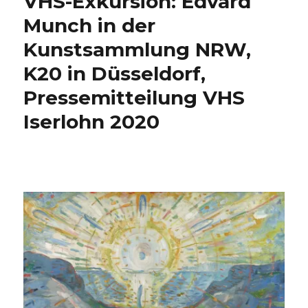
VHS-Exkursion: Edvard
2020,
Emanuel
Munch in der
Behnert,
Kunstsammlung NRW,
Lippetal
2020
K20 in Düsseldorf,
Pressemitteilung VHS
Iserlohn 2020