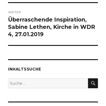
WEITER
Überraschende Inspiration,
Nächster
Beitrag:
Sabine Lethen, Kirche in WDR
4, 27.01.2019
INHALTSSUCHE
SU
Suche
nach: