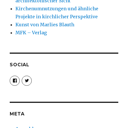
architektonischer Sicht
Kirchenumnutzungen und ähnliche
Projekte in kirchlicher Perspektive
Kunst von Marlies Blauth
MFK – Verlag
SOCIAL
Profil
Profil
von
von
christoph.fleischer1
ChristophFl
auf
auf
Facebook
Twitter
anzeigen
anzeigen
META