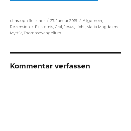
Autor
Veröffentlicht
Kategorien
christoph.fleischer
27. Januar 2019
Allgemein
,
Schlagwörter
am
Rezension
Finsternis
,
Gral
,
Jesus
,
Licht
,
Maria Magdalena
,
Mystik
,
Thomasevangelium
Kommentar verfassen