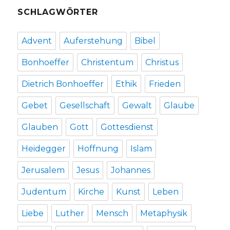
SCHLAGWÖRTER
Advent
Auferstehung
Bibel
Bonhoeffer
Christentum
Christus
Dietrich Bonhoeffer
Ethik
Frieden
Gebet
Gesellschaft
Gewalt
Glaube
Glauben
Gott
Gottesdienst
Heidegger
Hoffnung
Islam
Jerusalem
Jesus
Johannes
Judentum
Kirche
Kunst
Leben
Liebe
Luther
Mensch
Metaphysik