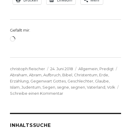
Drucken
LinkedIn
Mehr
Gefällt mir:
Wird
geladen …
Autor
Veröffentlicht
Kategorien
Schla
christoph.fleischer
24. Juni 2018
Allgemein
,
Predigt
am
Abraham
,
Abram
,
Aufbruch
,
Bibel
,
Christentum
,
Erde
,
Erzählung
,
Gegenwart Gottes
,
Geschlechter
,
Glaube
,
Islam
,
Judentum
,
Segen
,
segne
,
segnen
,
Vaterland
,
Volk
zu
Schreibe einen Kommentar
Abrams
Aufbruch,
Predigt
über
Genesis
INHALTSSUCHE
12,