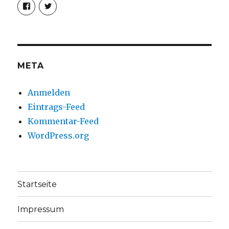
Profil
Profil
von
von
christoph.fleischer1
ChristophFl
auf
auf
Facebook
Twitter
anzeigen
anzeigen
META
Anmelden
Eintrags-Feed
Kommentar-Feed
WordPress.org
Startseite
Impressum