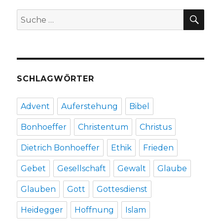
1-
SU
Suche
4,
nach:
Christoph
Fleischer,
Welver
2018
SCHLAGWÖRTER
Advent
Auferstehung
Bibel
Bonhoeffer
Christentum
Christus
Dietrich Bonhoeffer
Ethik
Frieden
Gebet
Gesellschaft
Gewalt
Glaube
Glauben
Gott
Gottesdienst
Heidegger
Hoffnung
Islam