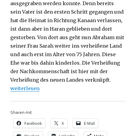
ausgegraben werden konnte. Denn bereits
sein Vater ist den ersten Schritt gegangen und
hat die Heimat in Richtung Kanaan verlassen,
ist dann aber in Haran geblieben und dort
gestorben. Von dort aus geht nun Abraham mit
seiner Frau Sarah weiter ins verheißene Land
und auch erst im Alter von 75 Jahren. Diese
Ehe war bis dahin kinderlos. Die Verheißung
der Nachkommenschaft ist hier mit der
Verheißung des neuen Landes verknüpft.
„Abrams Aufbruch, Predigt über Genesis 12, 1-4, Ch
weiterlesen
Sharen mit:
Facebook
X
E-Mail