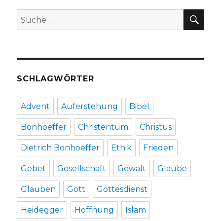
1-
SU
Suche
4,
nach:
Christoph
Fleischer,
Welver
2018
SCHLAGWÖRTER
Advent
Auferstehung
Bibel
Bonhoeffer
Christentum
Christus
Dietrich Bonhoeffer
Ethik
Frieden
Gebet
Gesellschaft
Gewalt
Glaube
Glauben
Gott
Gottesdienst
Heidegger
Hoffnung
Islam