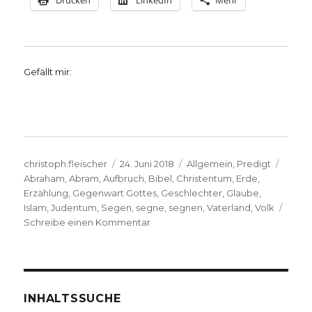
Drucken
LinkedIn
Mehr
Gefällt mir:
Autor
Veröffentlicht
Kategorien
Schla
christoph.fleischer
24. Juni 2018
Allgemein
,
Predigt
am
Abraham
,
Abram
,
Aufbruch
,
Bibel
,
Christentum
,
Erde
,
Erzählung
,
Gegenwart Gottes
,
Geschlechter
,
Glaube
,
Islam
,
Judentum
,
Segen
,
segne
,
segnen
,
Vaterland
,
Volk
zu
Schreibe einen Kommentar
Abrams
Aufbruch,
Predigt
über
Genesis
INHALTSSUCHE
12,