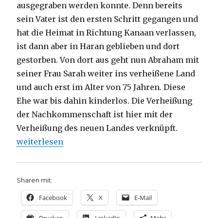
ausgegraben werden konnte. Denn bereits
sein Vater ist den ersten Schritt gegangen und
hat die Heimat in Richtung Kanaan verlassen,
ist dann aber in Haran geblieben und dort
gestorben. Von dort aus geht nun Abraham mit
seiner Frau Sarah weiter ins verheißene Land
und auch erst im Alter von 75 Jahren. Diese
Ehe war bis dahin kinderlos. Die Verheißung
der Nachkommenschaft ist hier mit der
Verheißung des neuen Landes verknüpft.
„Abrams Aufbruch, Predigt über Genesis 12, 1-4, Ch
weiterlesen
Sharen mit:
Facebook
X
E-Mail