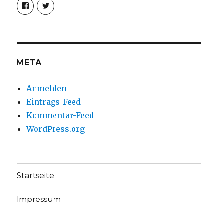
Profil
Profil
von
von
christoph.fleischer1
ChristophFl
auf
auf
Facebook
Twitter
anzeigen
anzeigen
META
Anmelden
Eintrags-Feed
Kommentar-Feed
WordPress.org
Startseite
Impressum