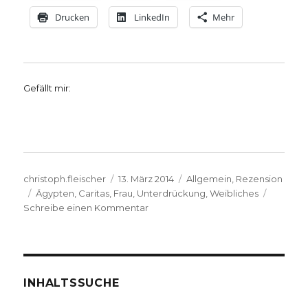
Drucken
LinkedIn
Mehr
Gefällt mir:
Autor
Veröffentlicht
Kategorien
christoph.fleischer
13. März 2014
Allgemein
,
Rezension
Schlagwörter
am
Ägypten
,
Caritas
,
Frau
,
Unterdrückung
,
Weibliches
zu
Schreibe einen Kommentar
Das
geeinte
und
einende
Wesen
INHALTSSUCHE
der