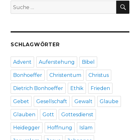
Frau,
SU
Suche
Rezension
nach:
von
Danièlle
Weiss,
Kufstein,
Austria
SCHLAGWÖRTER
2014
Advent
Auferstehung
Bibel
Bonhoeffer
Christentum
Christus
Dietrich Bonhoeffer
Ethik
Frieden
Gebet
Gesellschaft
Gewalt
Glaube
Glauben
Gott
Gottesdienst
Heidegger
Hoffnung
Islam