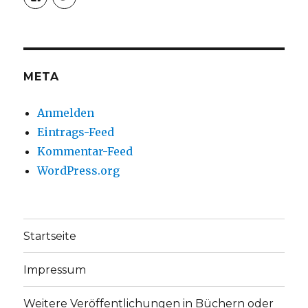
von
von
christoph.fleischer1
ChristophFl
auf
auf
Facebook
Twitter
anzeigen
anzeigen
META
Anmelden
Eintrags-Feed
Kommentar-Feed
WordPress.org
Startseite
Impressum
Weitere Veröffentlichungen in Büchern oder