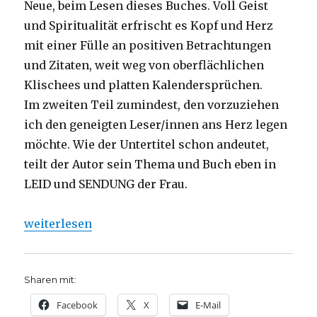
Neue, beim Lesen dieses Buches. Voll Geist
und Spiritualität erfrischt es Kopf und Herz
mit einer Fülle an positiven Betrachtungen
und Zitaten, weit weg von oberflächlichen
Klischees und platten Kalendersprüchen.
Im zweiten Teil zumindest, den vorzuziehen
ich den geneigten Leser/innen ans Herz legen
möchte. Wie der Untertitel schon andeutet,
teilt der Autor sein Thema und Buch eben in
LEID und SENDUNG der Frau.
„Das geeinte und einende Wesen der Frau, Rezension
weiterlesen
Sharen mit:
Facebook
X
E-Mail