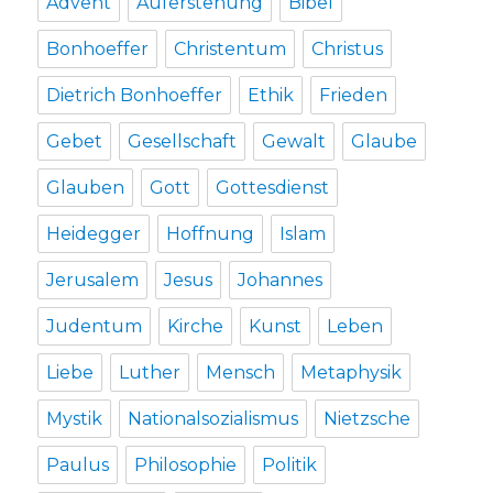
Advent
Auferstehung
Bibel
Bonhoeffer
Christentum
Christus
Dietrich Bonhoeffer
Ethik
Frieden
Gebet
Gesellschaft
Gewalt
Glaube
Glauben
Gott
Gottesdienst
Heidegger
Hoffnung
Islam
Jerusalem
Jesus
Johannes
Judentum
Kirche
Kunst
Leben
Liebe
Luther
Mensch
Metaphysik
Mystik
Nationalsozialismus
Nietzsche
Paulus
Philosophie
Politik