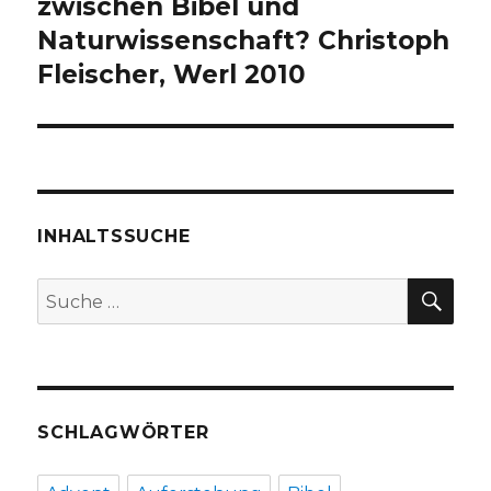
Beitrag:
zwischen Bibel und
Naturwissenschaft? Christoph
Fleischer, Werl 2010
INHALTSSUCHE
SU
Suche
nach:
SCHLAGWÖRTER