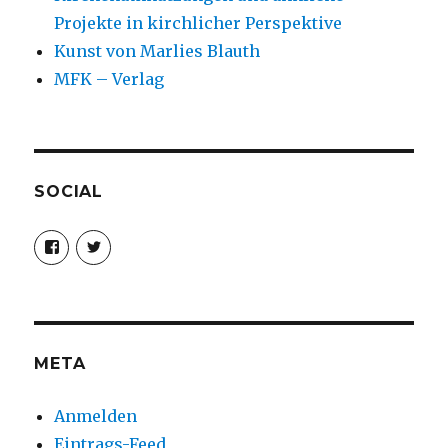
Projekte in kirchlicher Perspektive
Kunst von Marlies Blauth
MFK – Verlag
SOCIAL
Profil
Profil
von
von
christoph.fleischer1
ChristophFl
auf
auf
Facebook
Twitter
anzeigen
anzeigen
META
Anmelden
Eintrags-Feed