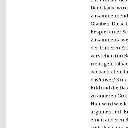
Der Glaube wird
Zusammenhend m
Glauben. Diese
Bespiel einer S
Zusammenfassen
der früheren Er
verstehen (im B
richtigen, tats
beobachteten Rä
das/unser/ Krit
Bild und die Da
zu anderen Grü
Hier wird wiede
argumentiert. 
einen anderen B
tritt also dann