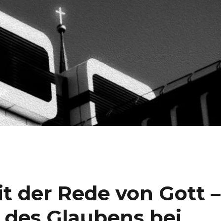
t der Rede von Gott –
f des Glaubens bei