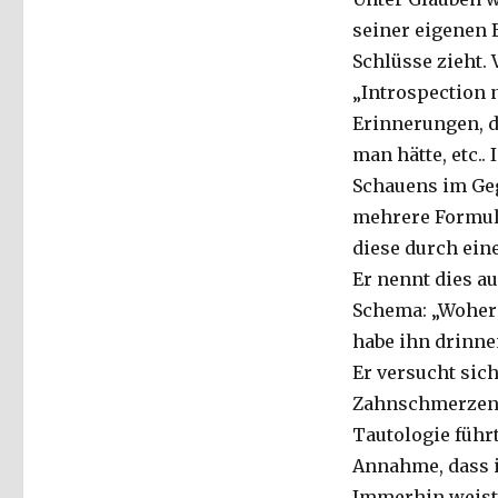
seiner eigenen 
Schlüsse zieht. 
„Introspection 
Erinnerungen, d
man hätte, etc.
Schauens im Geg
mehrere Formul
diese durch ein
Er nennt dies a
Schema: „Woher 
habe ihn drinne
Er versucht sic
Zahnschmerzen, 
Tautologie führ
Annahme, dass 
Immerhin weist 