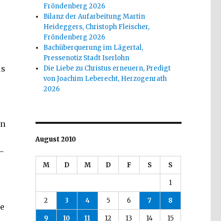
Fröndenberg 2026
Bilanz der Aufarbeitung Martin
Heideggers, Christoph Fleischer,
Fröndenberg 2026
Bachüberquerung im Lägertal,
Pressenotiz Stadt Iserlohn
us
Die Liebe zu Christus erneuern, Predigt
von Joachim Leberecht, Herzogenrath
2026
nn
August 2010
–
M
D
M
D
F
S
S
1
2
3
4
5
6
7
8
be
9
10
11
12
13
14
15