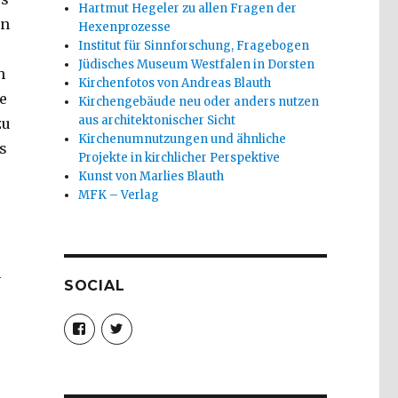
Hartmut Hegeler zu allen Fragen der
en
Hexenprozesse
Institut für Sinnforschung, Fragebogen
Jüdisches Museum Westfalen in Dorsten
h
Kirchenfotos von Andreas Blauth
e
Kirchengebäude neu oder anders nutzen
aus architektonischer Sicht
zu
Kirchenumnutzungen und ähnliche
s
Projekte in kirchlicher Perspektive
Kunst von Marlies Blauth
MFK – Verlag
e
n
SOCIAL
Profil
Profil
von
von
christoph.fleischer1
ChristophFl
auf
auf
Facebook
Twitter
anzeigen
anzeigen