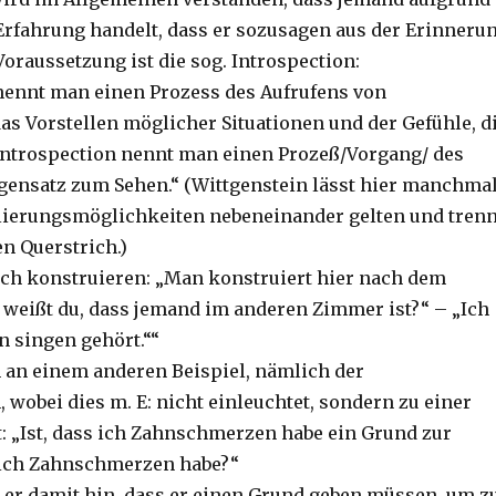
Erfahrung handelt, dass er sozusagen aus der Erinneru
Voraussetzung ist die sog. Introspection:
nennt man einen Prozess des Aufrufens von
as Vorstellen möglicher Situationen und der Gefühle, d
. Introspection nennt man einen Prozeß/Vorgang/ des
ensatz zum Sehen.“ (Wittgenstein lässt hier manchma
ierungsmöglichkeiten nebeneinander gelten und trenn
en Querstrich.)
uch konstruieren: „Man konstruiert hier nach dem
weißt du, dass jemand im anderen Zimmer ist?“ – „Ich
n singen gehört.““
h an einem anderen Beispiel, nämlich der
wobei dies m. E: nicht einleuchtet, sondern zu einer
t: „Ist, dass ich Zahnschmerzen habe ein Grund zur
ich Zahnschmerzen habe?“
er damit hin, dass er einen Grund geben müssen, um z