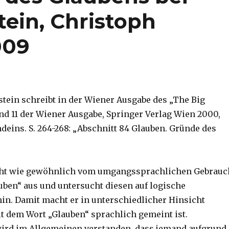
ein, Christoph
009
tein schreibt in der Wiener Ausgabe des „The Big
nd 11 der Wiener Ausgabe, Springer Verlag Wien 2000,
deins. S. 264-268: „Abschnitt 84 Glauben. Gründe des
eht wie gewöhnlich vom umgangssprachlichen Gebrauc
uben“ aus und untersucht diesen auf logische
n. Damit macht er in unterschiedlicher Hinsicht
it dem Wort „Glauben“ sprachlich gemeint ist.
ird im Allgemeinen verstanden, dass jemand aufgrund