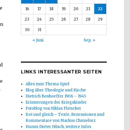
e
16
17
18
19
20
21
22
23
24
25
26
27
28
29
en
30
31
« Juni
Sep. »
nd
LINKS INTERESSANTER SEITEN
ie
Alles zum Thema Spiel
s
Blog über Theologie und Kirche
Dietrich Bonhoeffer 1906 – 1945
Erinnerungen der Kriegskinder
Fotoblog von Niklas Fleischer
frei und gleich – Texte, Rezensionen und
Kommentare von Markus Chmielorz
Hanns Dieter Hüsch, weitere Infos
es