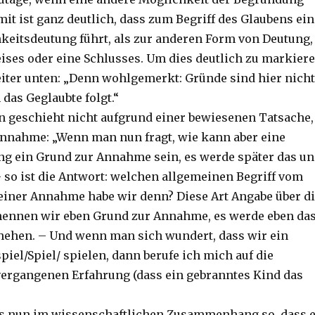
it ist ganz deutlich, dass zum Begriff des Glaubens ein
keitsdeutung führt, als zur anderen Form von Deutung,
ises oder eine Schlusses. Um dies deutlich zu markier
eiter unten: „Denn wohlgemerkt: Gründe sind hier nicht
 das Geglaubte folgt.“
n geschieht nicht aufgrund einer bewiesenen Tatsache,
nnahme: „Wenn man nun fragt, wie kann aber eine
ng ein Grund zur Annahme sein, es werde später das u
– so ist die Antwort: welchen allgemeinen Begriff vom
einer Annahme habe wir denn? Diese Art Angabe über d
nennen wir eben Grund zur Annahme, es werde eben da
hehen. – Und wenn man sich wundert, dass wir ein
iel/Spiel/ spielen, dann berufe ich mich auf die
ergangenen Erfahrung (dass ein gebranntes Kind das
es nun im wissenschaftlichen Zusammenhang so, dass 