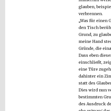
glauben, beispie
verbrennen.
„Was für einen 
den Tisch berüh
Grund, zu glaube
meine Hand stec
Gründe, die ein
Dass eben diese
einschließt, zei
eine Türe zugehe
dahinter ein Zi
statt des Glaub
Dies wird nun v
bestimmten Grun
des Ausdruck de
ehe er/man/ das