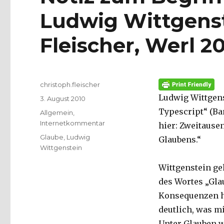
Ludwig Wittgenst
Fleischer, Werl 2
Autor
christoph.fleischer
Ludwig Wittgens
Veröffentlicht
3. August 2010
am
Typescript“ (Ba
Kategorien
Allgemein
,
Internetkommentar
hier: Zweitausen
Schlagwörter
Glaube
,
Ludwig
Glaubens.“
Wittgenstein
Wittgenstein g
des Wortes „Gla
Konsequenzen hi
deutlich, was m
Unter Glauben w