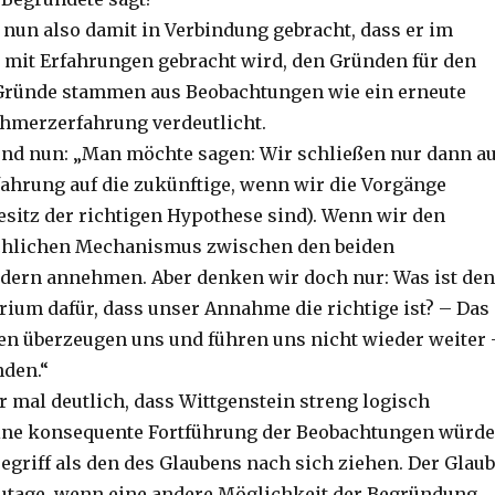
 nun also damit in Verbindung gebracht, dass er im
it Erfahrungen gebracht wird, den Gründen für den
 Gründe stammen aus Beobachtungen wie ein erneute
chmerzerfahrung verdeutlicht.
d nun: „Man möchte sagen: Wir schließen nur dann a
fahrung auf die zukünftige, wenn wir die Vorgänge
esitz der richtigen Hypothese sind). Wenn wir den
ächlichen Mechanismus zwischen den beiden
dern annehmen. Aber denken wir doch nur: Was ist de
erium dafür, dass unser Annahme die richtige ist? – Das
ten überzeugen uns und führen uns nicht wieder weiter 
nden.“
r mal deutlich, dass Wittgenstein streng logisch
Eine konsequente Fortführung der Beobachtungen würde
egriff als den des Glaubens nach sich ziehen. Der Glau
 zutage, wenn eine andere Möglichkeit der Begründung