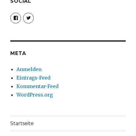
SOCIAL
Profil
Profil
von
von
christoph.fleischer1
ChristophFl
auf
auf
Facebook
Twitter
anzeigen
anzeigen
META
Anmelden
Eintrags-Feed
Kommentar-Feed
WordPress.org
Startseite