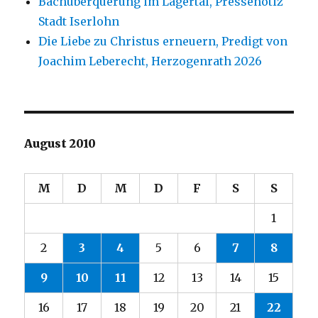
Bachüberquerung im Lägertal, Pressenotiz
Stadt Iserlohn
Die Liebe zu Christus erneuern, Predigt von
Joachim Leberecht, Herzogenrath 2026
August 2010
M
D
M
D
F
S
S
1
2
3
4
5
6
7
8
9
10
11
12
13
14
15
16
17
18
19
20
21
22