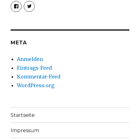
Profil
Profil
von
von
christoph.fleischer1
ChristophFl
auf
auf
Facebook
Twitter
anzeigen
anzeigen
META
Anmelden
Eintrags-Feed
Kommentar-Feed
WordPress.org
Startseite
Impressum