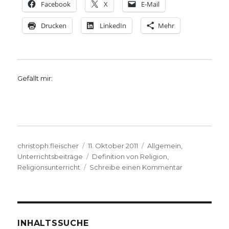
Facebook
X
E-Mail
Drucken
LinkedIn
Mehr
Gefällt mir:
Autor
Veröffentlicht
Kategorien
christoph.fleischer
11. Oktober 2011
Allgemein
,
am
Schlagwörter
Unterrichtsbeiträge
Definition von Religion
,
zu
Religionsunterricht
Schreibe einen Kommentar
Was
ist
Religion?
Stichworte
und
INHALTSSUCHE