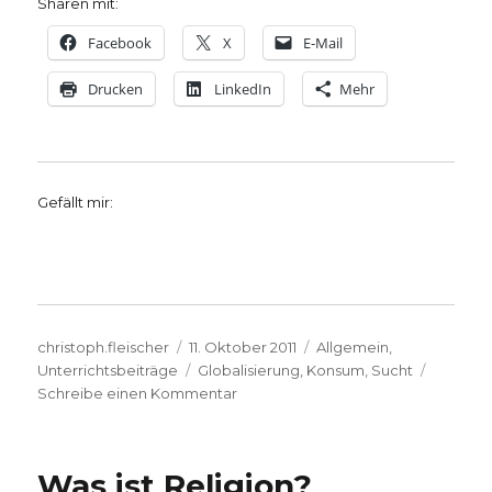
Sharen mit:
Facebook
X
E-Mail
Drucken
LinkedIn
Mehr
Gefällt mir:
Autor
Veröffentlicht
Kategorien
christoph.fleischer
11. Oktober 2011
Allgemein
,
am
Schlagwörter
Unterrichtsbeiträge
Globalisierung
,
Konsum
,
Sucht
zu
Schreibe einen Kommentar
Fragen
zum
Thema
Was ist Religion?
Konsum