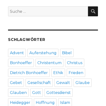
eine
Definition
SU
Suche
–
nach:
Antworten
einer
Berufsschulkl
Christoph
Fleischer,
SCHLAGWÖRTER
Werl
2011
Advent
Auferstehung
Bibel
Bonhoeffer
Christentum
Christus
Dietrich Bonhoeffer
Ethik
Frieden
Gebet
Gesellschaft
Gewalt
Glaube
Glauben
Gott
Gottesdienst
Heidegger
Hoffnung
Islam