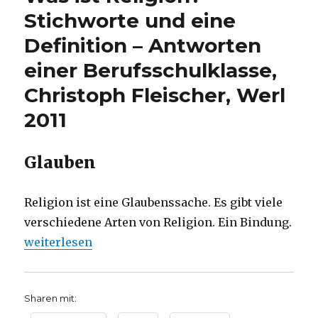
–
Stichworte und eine
aus
Definition – Antworten
einer
Berufsschulklasse
einer Berufsschulklasse,
–
Christoph
Christoph Fleischer, Werl
Fleischer,
2011
Werl
2011
Glauben
Religion ist eine Glaubenssache. Es gibt viele
verschiedene Arten von Religion. Ein Bindung.
„Was ist Religion? Stichworte und eine Definition 
weiterlesen
Sharen mit: