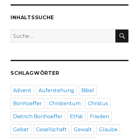
Verstand.
Rezension
INHALTSSUCHE
von
Christoph
Fleischer,
SU
Suche
Werl
nach:
2011
SCHLAGWÖRTER
Advent
Auferstehung
Bibel
Bonhoeffer
Christentum
Christus
Dietrich Bonhoeffer
Ethik
Frieden
Gebet
Gesellschaft
Gewalt
Glaube