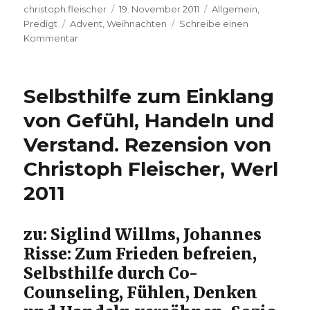
Autor
Veröffentlicht
Kategorien
christoph.fleischer
19. November 2011
Allgemein
,
Schlagwörter
am
Predigt
Advent
,
Weihnachten
Schreibe einen
zu
Kommentar
Weihnachten
–
Im
Selbsthilfe zum Einklang
Advent.
Christoph
von Gefühl, Handeln und
Fleischer,
Verstand. Rezension von
Werl
2011
Christoph Fleischer, Werl
2011
zu: Siglind Willms, Johannes
Risse: Zum Frieden befreien,
Selbsthilfe durch Co-
Counseling, Fühlen, Denken