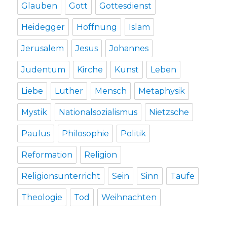
Glauben
Gott
Gottesdienst
Heidegger
Hoffnung
Islam
Jerusalem
Jesus
Johannes
Judentum
Kirche
Kunst
Leben
Liebe
Luther
Mensch
Metaphysik
Mystik
Nationalsozialismus
Nietzsche
Paulus
Philosophie
Politik
Reformation
Religion
Religionsunterricht
Sein
Sinn
Taufe
Theologie
Tod
Weihnachten