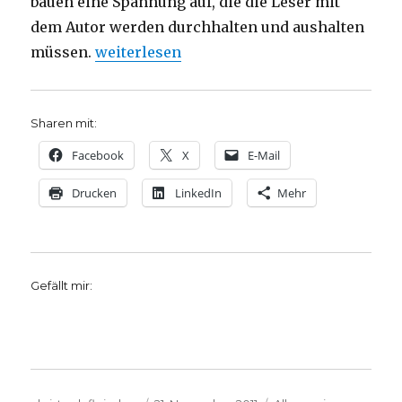
bauen eine Spannung auf, die die Leser mit
dem Autor werden durchhalten und aushalten
„Einspruch. Rezension von Christoph Fleis
müssen.
weiterlesen
Sharen mit:
Facebook
X
E-Mail
Drucken
LinkedIn
Mehr
Gefällt mir: