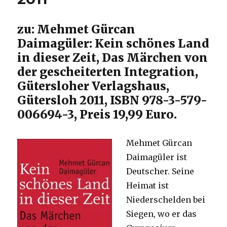
Christoph
Fleischer,
zu: Mehmet Gürcan
Dortmund,
Werl
Daimagüler: Kein schönes Land
2011
in dieser Zeit, Das Märchen von
der gescheiterten Integration,
Gütersloher Verlagshaus,
Gütersloh 2011, ISBN 978-3-579-
006694-3, Preis 19,99 Euro.
Mehmet Gürcan
Daimagüler ist
Deutscher. Seine
Heimat ist
Niederschelden bei
Siegen, wo er das