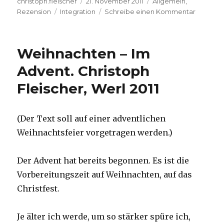
Autor
Veröffentlicht
Kategorien
christoph.fleischer
21. November 2011
Allgemein
,
Schlagwörter
am
zu
Rezension
Integration
Schreibe einen Kommentar
Einspruc
Rezensi
von
Weihnachten – Im
Christop
Fleischer
Advent. Christoph
Werl
Fleischer, Werl 2011
2011
(Der Text soll auf einer adventlichen
Weihnachtsfeier vorgetragen werden.)
Der Advent hat bereits begonnen. Es ist die
Vorbereitungszeit auf Weihnachten, auf das
Christfest.
Je älter ich werde, um so stärker spüre ich,