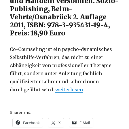
und Handeln versöhnen. Sozio-
Publishing, Belm-
Vehrte/Osnabrück 2. Auflage
2011, ISBN: 978-3-935431-19-4,
Preis: 18,90 Euro
Co-Counseling ist ein psycho-dynamisches
Selbsthilfe-Verfahren, das nicht zu einer
Abhängigkeit von professioneller Therapie
führt, sondern unter Anleitung fachlich
qualifizierter Lehrer und Lehrerinnen
„Selbsthilfe zum Einklang von 
durchgeführt wird.
weiterlesen
Sharen mit:
Facebook
X
E-Mail