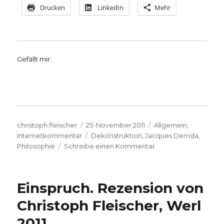
Drucken
LinkedIn
Mehr
Gefällt mir:
Autor
Veröffentlicht
Kategorien
christoph.fleischer
25. November 2011
Allgemein
,
am
Schlagwörter
Internetkommentar
Dekonstruktion
,
Jacques Derrida
,
zu
Philosophie
Schreibe einen Kommentar
Derrida
lesen,
Dekonstruktion
Einspruch. Rezension von
praktizieren,
usw.
Christoph Fleischer, Werl
Markus
2011
Chmielorz,