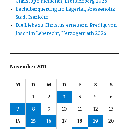
Christoph Fleischer, Fröndenberg 2026
Bachüberquerung im Lägertal, Pressenotiz
Stadt Iserlohn
Die Liebe zu Christus erneuern, Predigt von
Joachim Leberecht, Herzogenrath 2026
November 2011
M
D
M
D
F
S
S
1
2
3
4
5
6
7
8
9
10
11
12
13
14
15
16
17
18
19
20