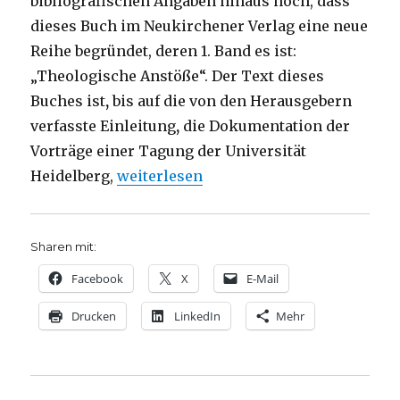
bibliografischen Angaben hinaus noch, dass
dieses Buch im Neukirchener Verlag eine neue
Reihe begründet, deren 1. Band es ist:
„Theologische Anstöße“. Der Text dieses
Buches ist
,
bis auf die von den Herausgebern
verfasste Einleitung
,
die Dokumentation der
Vorträge einer Tagung der Universität
„Theologisch von Politik reden. Rezens
Heidelberg,
weiterlesen
Sharen mit:
Facebook
X
E-Mail
Drucken
LinkedIn
Mehr