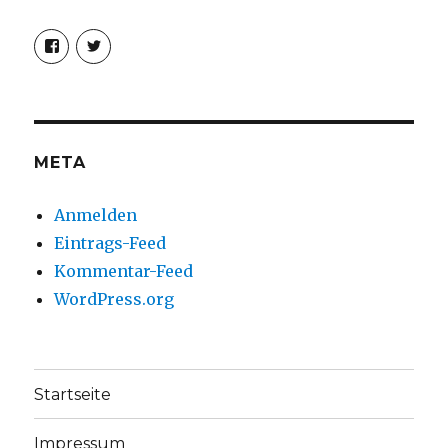
Profil
Profil
von
von
christoph.fleischer1
ChristophFl
auf
auf
Facebook
Twitter
anzeigen
anzeigen
META
Anmelden
Eintrags-Feed
Kommentar-Feed
WordPress.org
Startseite
Impressum