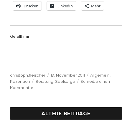
Drucken
LinkedIn
Mehr
Gefällt mir:
Autor
Veröffentlicht
Kategorien
christoph.fleischer
19. November 2011
Allgemein
,
Schlagwörter
am
Rezension
Beratung
,
Seelsorge
Schreibe einen
zu
Kommentar
Selbsthilfe
zum
Einklang
von
ÄLTERE BEITRÄGE
Gefühl,
Handeln
und