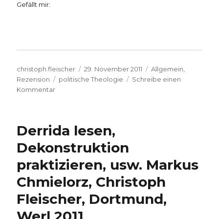
Gefällt mir:
Autor
Veröffentlicht
Kategorien
christoph.fleischer
29. November 2011
Allgemein
,
Schlagwörter
am
Rezension
politische Theologie
Schreibe einen
zu
Kommentar
Theologisch
von
Politik
Derrida lesen,
reden.
Rezension
Dekonstruktion
von
praktizieren, usw. Markus
Christoph
Fleischer,
Chmielorz, Christoph
Werl
2011
Fleischer, Dortmund,
Werl 2011